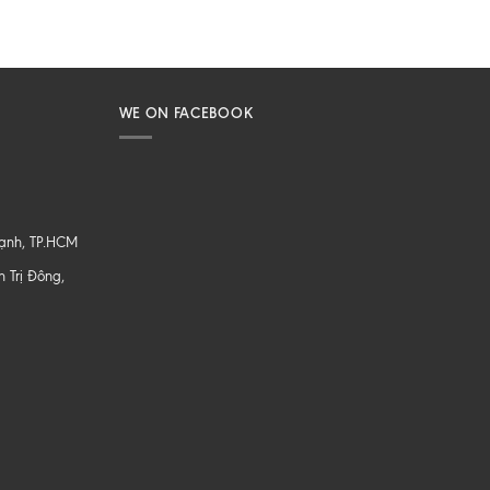
WE ON FACEBOOK
hạnh, TP.HCM
 Trị Đông,