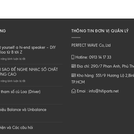
ĂNG
THÔNG TIN ĐƠN VỊ QUẢN LÝ
PERFECT WAVE Co,.Ltd
t yourself a hi-end speaker – DIY
loa từ B tới Z
Hotline: 0913 14 17 33
ở
năng bình luận bị tắt
Do
Địa chỉ: 290/7 Phan Anh, Phú T
it
 SAO ĐỂ NGHE NHẠC SỐ CHẤT
yourself
ỢNG CAO
Kho hàng: 551/9 Hương Lộ 2,Bình
a
ở
năng bình luận bị tắt
hi-
TP.HCM
LÀM
end
SAO
speaker
Emai : info@hifiparts.net
tham số củ Loa (Driver)
ĐỂ
–
NGHE
DIY
NHẠC
một
SỐ
loa
 hiệu Balance và Unbalance
CHẤT
từ
LƯỢNG
B
CAO
tới
Z
iện và Các câu hỏi