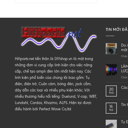
TIN MỚI Đ
Do i
một 
Chức 
Hifiparts.net tiền thân là DIYshop.vn là một trong
những đơn vị cung cấp linh kiện cho việc nâng
LÀM
LƯ
cấp, chế tạo ampli đèn lớn nhất hiện nay. Các
linh kiện phổ biến của chúng tôi bao gồm: Tụ
Chức 
điện, điện trở, Cuộn cảm, bóng đèn, jack cắm,
Các 
20
dây dẫn các loại và nhiều phụ kiện khác..Với
Th12
nhiều thương hiểu nổi tiếng: Duelund, V-cap, WBT,
Lundahl, Cardas, Khozmo, ALPS..Hiện tại được
Tín
16
điều hành bởi Perfect Wave Co,ltd
Th3
Tụ Đ