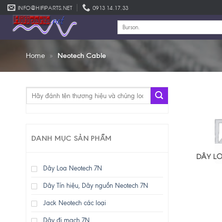
Skip
INFO@HIFIPARTS.NET
0913 14.17.33
to
Tìm
content
kiếm:
Home
»
Neotech Cable
Tìm
kiếm:
DANH MỤC SẢN PHẨM
DÂY L
Dây Loa Neotech 7N
Dây Tín hiệu, Dây nguồn Neotech 7N
Jack Neotech các loại
Dây đi mạch 7N