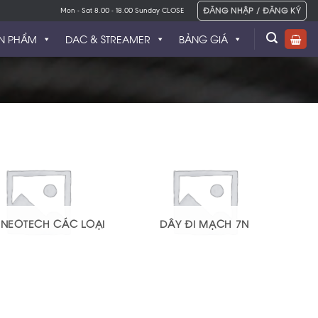
ĐĂNG NHẬP / ĐĂNG KÝ
Mon - Sat 8.00 - 18.00 Sunday CLOSE
N PHẨM
DAC & STREAMER
BẢNG GIÁ
 NEOTECH CÁC LOẠI
DÂY ĐI MẠCH 7N