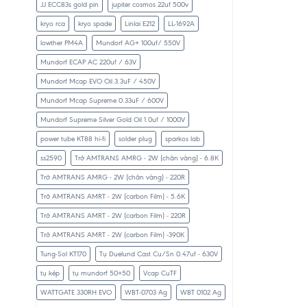
JJ ECC83s gold pin
jupiter cosmos 22uf 500v
kryo rca
kryo spade
Linlai E212
LL-1692A
lowther PM4A
Mundorf AG+ 100uf/ 550V
Mundorf ECAP AC 220uf / 63V
Mundorf Mcap EVO Oil 3.3uF / 450V
Mundorf Mcap Supreme 0.33uF / 600V
Mundorf Supreme Silver Gold Oil 1.0uf / 1000V
power tube KT88 hi-fi
solder plug
sparkos lab
ss2590
Trở AMTRANS AMRG - 2W (chân vàng) - 6.8K
Trở AMTRANS AMRG - 2W (chân vàng) - 220R
Trở AMTRANS AMRT - 2W (carbon Film) - 5.6K
Trở AMTRANS AMRT - 2W (carbon Film) - 220R
Trở AMTRANS AMRT - 2W (carbon Film) -390K
Tung-Sol KT170
Tụ Duelund Cast Cu/Sn 0.47uf - 630V
tụ kép
tụ mundorf 50+50
Vcap CuTF
WATTGATE 330RH EVO
WBT-0703 Ag
WBT 0102 Ag