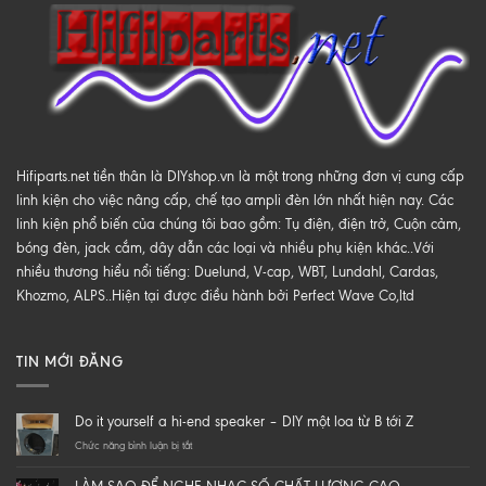
Hifiparts.net tiền thân là DIYshop.vn là một trong những đơn vị cung cấp
linh kiện cho việc nâng cấp, chế tạo ampli đèn lớn nhất hiện nay. Các
linh kiện phổ biến của chúng tôi bao gồm: Tụ điện, điện trở, Cuộn cảm,
bóng đèn, jack cắm, dây dẫn các loại và nhiều phụ kiện khác..Với
nhiều thương hiểu nổi tiếng: Duelund, V-cap, WBT, Lundahl, Cardas,
Khozmo, ALPS..Hiện tại được điều hành bởi Perfect Wave Co,ltd
TIN MỚI ĐĂNG
Do it yourself a hi-end speaker – DIY một loa từ B tới Z
ở
Chức năng bình luận bị tắt
Do
it