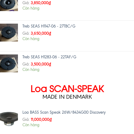
3,850,000
₫
Giá:
Còn hàng
Treb SEAS H1147-06 - 27TBC/G
3,650,000
₫
Giá:
Còn hàng
Treb SEAS H1283-06 - 22TAF/G
3,500,000
₫
Giá:
Còn hàng
Loa SCAN-SPEAK
MADE IN DENMARK
Loa BASS Scan Speak 26W/8434G00 Discovery
11,000,000
₫
Giá:
Còn hàng