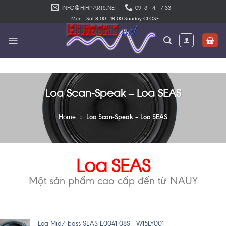
Skip
INFO@HIFIPARTS.NET
0913 14.17.33
to
Mon - Sat 8.00 - 18.00 Sunday CLOSE
content
Loa Scan-Speak – Loa SEAS
Loa Scan-Speak – Loa SEAS
Home
»
Loa SEAS
Một sản phẩm cao cấp đến từ NAUY
Loa Mid/ bass SEAS E0041-08S - W15LY001