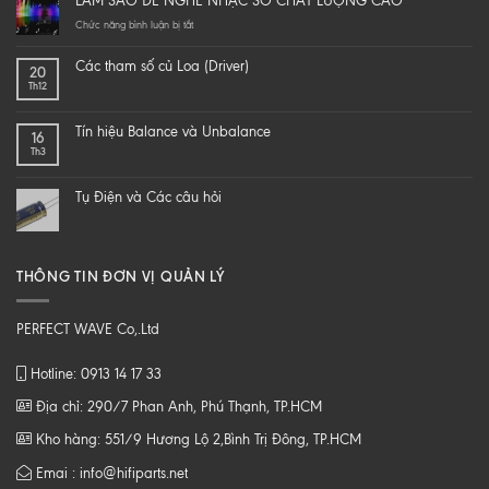
LÀM SAO ĐỂ NGHE NHẠC SỐ CHẤT LƯỢNG CAO
yourself
a
ở
Chức năng bình luận bị tắt
hi-
LÀM
end
SAO
Các tham số củ Loa (Driver)
20
speaker
ĐỂ
Th12
–
NGHE
DIY
NHẠC
một
SỐ
Tín hiệu Balance và Unbalance
16
loa
CHẤT
Th3
từ
LƯỢNG
B
CAO
tới
Tụ Điện và Các câu hỏi
Z
THÔNG TIN ĐƠN VỊ QUẢN LÝ
PERFECT WAVE Co,.Ltd
Hotline: 0913 14 17 33
Địa chỉ: 290/7 Phan Anh, Phú Thạnh, TP.HCM
Kho hàng: 551/9 Hương Lộ 2,Bình Trị Đông, TP.HCM
Emai : info@hifiparts.net