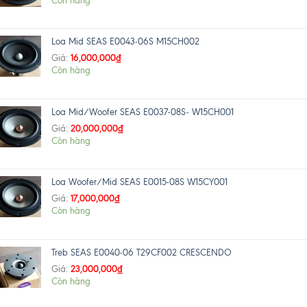
Còn hàng
Loa Mid SEAS E0043-06S M15CH002
16,000,000
₫
Giá:
Còn hàng
Loa Mid/Woofer SEAS E0037-08S- W15CH001
20,000,000
₫
Giá:
Còn hàng
Loa Woofer/Mid SEAS E0015-08S W15CY001
17,000,000
₫
Giá:
Còn hàng
Treb SEAS E0040-06 T29CF002 CRESCENDO
23,000,000
₫
Giá:
Còn hàng