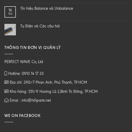
DIY
NHẠC
một
SỐ
Tín hiệu Balance và Unbalance
16
loa
CHẤT
Th3
từ
LƯỢNG
B
CAO
tới
Tụ Điện và Các câu hỏi
Z
THÔNG TIN ĐƠN VỊ QUẢN LÝ
PERFECT WAVE Co,.Ltd
Hotline: 0913 14 17 33
Địa chỉ: 290/7 Phan Anh, Phú Thạnh, TP.HCM
Kho hàng: 551/9 Hương Lộ 2,Bình Trị Đông, TP.HCM
Emai : info@hifiparts.net
WE ON FACEBOOK