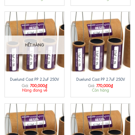
HẾT HÀNG
Duelund Cast PP 2.2uF 250V
Duelund Cast PP 2.7uF 250V
700,000
₫
770,000
₫
Giá:
Giá:
Hàng đang về
Còn hàng