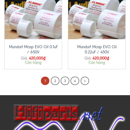
Mundorf Mcap EVO Oil 0.1uF
Mundorf Mcap EVO Oil
/ 650V
0.22uF / 450V
420,000
₫
420,000
₫
Giá:
Giá:
Còn hàng
Còn hàng
1
2
3
4