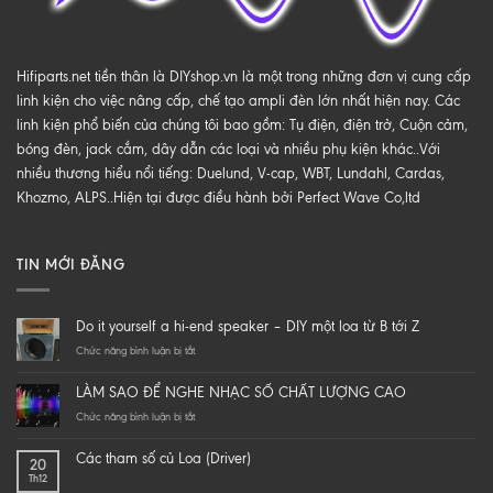
Hifiparts.net tiền thân là DIYshop.vn là một trong những đơn vị cung cấp
linh kiện cho việc nâng cấp, chế tạo ampli đèn lớn nhất hiện nay. Các
linh kiện phổ biến của chúng tôi bao gồm: Tụ điện, điện trở, Cuộn cảm,
bóng đèn, jack cắm, dây dẫn các loại và nhiều phụ kiện khác..Với
nhiều thương hiểu nổi tiếng: Duelund, V-cap, WBT, Lundahl, Cardas,
Khozmo, ALPS..Hiện tại được điều hành bởi Perfect Wave Co,ltd
TIN MỚI ĐĂNG
Do it yourself a hi-end speaker – DIY một loa từ B tới Z
ở
Chức năng bình luận bị tắt
Do
it
LÀM SAO ĐỂ NGHE NHẠC SỐ CHẤT LƯỢNG CAO
yourself
a
ở
Chức năng bình luận bị tắt
hi-
LÀM
end
SAO
Các tham số củ Loa (Driver)
20
speaker
ĐỂ
Th12
–
NGHE