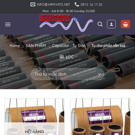
Skip
INFO@HIFIPARTS.NET
0913 14.17.33
to
Mon - Sat 8.00 - 18.00 Sunday CLOSE
content
Tụ cho phân tần loa
Home
»
SẢN PHẨM
»
Capacitor - Tụ Điện
»
LỌC
HẾT HÀNG