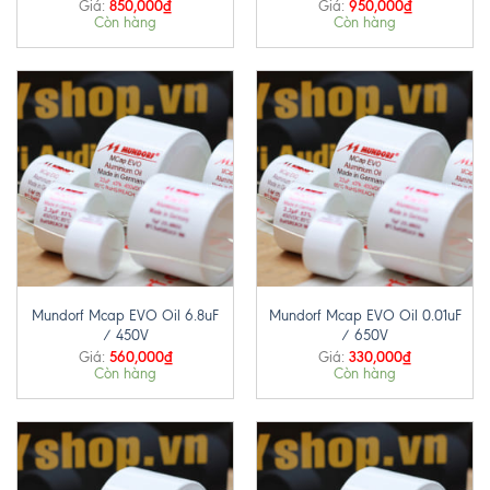
850,000
₫
950,000
₫
Giá:
Giá:
Còn hàng
Còn hàng
Mundorf Mcap EVO Oil 6.8uF
Mundorf Mcap EVO Oil 0.01uF
/ 450V
/ 650V
560,000
₫
330,000
₫
Giá:
Giá:
Còn hàng
Còn hàng