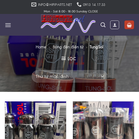
Skip
INFO@HIFIPARTS.NET
0913 14.17.33
to
Mon - Sat 8.00 - 18.00 Sunday CLOSE
content
TungSol
Home
»
Bóng đèn điện tử
»
LỌC