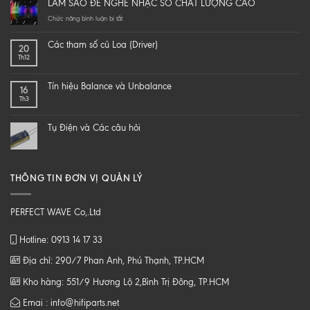
LÀM SAO ĐỂ NGHE NHẠC SỐ CHẤT LƯỢNG CAO
yourself
a
ở
Chức năng bình luận bị tắt
hi-
LÀM
end
SAO
Các tham số củ Loa (Driver)
20
speaker
ĐỂ
Th12
–
NGHE
DIY
NHẠC
một
SỐ
Tín hiệu Balance và Unbalance
16
loa
CHẤT
Th3
từ
LƯỢNG
B
CAO
tới
Tụ Điện và Các câu hỏi
Z
THÔNG TIN ĐƠN VỊ QUẢN LÝ
PERFECT WAVE Co,.Ltd
Hotline: 0913 14 17 33
Địa chỉ: 290/7 Phan Anh, Phú Thạnh, TP.HCM
Kho hàng: 551/9 Hương Lộ 2,Bình Trị Đông, TP.HCM
Emai : info@hifiparts.net