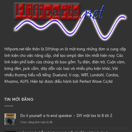
Hifiparts.net tiền thân là DIYshop.vn là một trong những đơn vị cung cấp
linh kiện cho việc nâng cấp, chế tạo ampli đèn lớn nhất hiện nay. Các
linh kiện phổ biến của chúng tôi bao gồm: Tụ điện, điện trở, Cuộn cảm,
bóng đèn, jack cắm, dây dẫn các loại và nhiều phụ kiện khác..Với
nhiều thương hiểu nổi tiếng: Duelund, V-cap, WBT, Lundahl, Cardas,
Khozmo, ALPS..Hiện tại được điều hành bởi Perfect Wave Co,ltd
TIN MỚI ĐĂNG
Do it yourself a hi-end speaker – DIY một loa từ B tới Z
ở
Chức năng bình luận bị tắt
Do
it