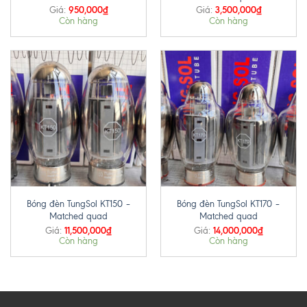
950,000
₫
3,500,000
₫
Giá:
Giá:
Còn hàng
Còn hàng
Bóng đèn TungSol KT150 –
Bóng đèn TungSol KT170 –
Matched quad
Matched quad
11,500,000
₫
14,000,000
₫
Giá:
Giá:
Còn hàng
Còn hàng