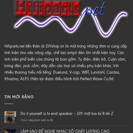
Hifiparts.net tiền thân là DIYshop.vn là một trong những đơn vị cung cấp
linh kiện cho việc nâng cấp, chế tạo ampli đèn lớn nhất hiện nay. Các
linh kiện phổ biến của chúng tôi bao gồm: Tụ điện, điện trở, Cuộn cảm,
bóng đèn, jack cắm, dây dẫn các loại và nhiều phụ kiện khác..Với
nhiều thương hiểu nổi tiếng: Duelund, V-cap, WBT, Lundahl, Cardas,
Khozmo, ALPS..Hiện tại được điều hành bởi Perfect Wave Co,ltd
TIN MỚI ĐĂNG
Do it yourself a hi-end speaker – DIY một loa từ B tới Z
ở
Chức năng bình luận bị tắt
Do
it
LÀM SAO ĐỂ NGHE NHẠC SỐ CHẤT LƯỢNG CAO