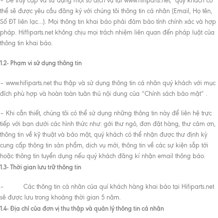
– Để truy cập và sử dụng một số dịch vụ tại www.hifiparts.net, quý khách có
thể sẽ được yêu cầu đăng ký với chúng tôi thông tin cá nhân (Email, Họ tên,
Số ĐT liên lạc…). Mọi thông tin khai báo phải đảm bảo tính chính xác và hợp
pháp. Hiffiparts.net không chịu mọi trách nhiệm liên quan đến pháp luật của
thông tin khai báo.
1.2- Phạm vi sử dụng thông tin
– www.hifiparts.net thu thập và sử dụng thông tin cá nhân quý khách với mục
đích phù hợp và hoàn toàn tuân thủ nội dung của “Chính sách bảo mật” .
– Khi cần thiết, chúng tôi có thể sử dụng những thông tin này để liên hệ trực
tiếp với bạn dưới các hình thức như: gởi thư ngỏ, đơn đặt hàng, thư cảm ơn,
thông tin về kỹ thuật và bảo mật, quý khách có thể nhận được thư định kỳ
cung cấp thông tin sản phẩm, dịch vụ mới, thông tin về các sự kiện sắp tới
hoặc thông tin tuyển dụng nếu quý khách đăng kí nhận email thông báo.
1.3- Thời gian lưu trữ thông tin
– Các thông tin cá nhân của quí khách hàng khai báo tại Hifiparts.net
sẽ được lưu trong khoảng thời gian 5 năm.
1.4- Địa chỉ của đơn vị thu thập và quản lý thông tin cá nhân