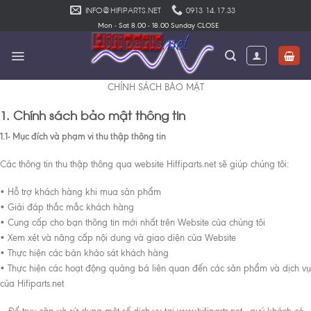
Skip
INFO@HIFIPARTS.NET
0913 14.17.33
to
Mon - Sat 8.00 - 18.00 Sunday CLOSE
content
CHÍNH SÁCH BẢO MẬT
1.
Chính sách bảo mật thông tin
1.1- Mục đích và phạm vi thu thập thông tin
Các thông tin thu thập thông qua website Hiffiparts.net sẽ giúp chúng tôi:
• Hỗ trợ khách hàng khi mua sản phẩm
• Giải đáp thắc mắc khách hàng
• Cung cấp cho bạn thông tin mới nhất trên Website của chúng tôi
• Xem xét và nâng cấp nội dung và giao diện của Website
• Thực hiện các bản khảo sát khách hàng
• Thực hiện các hoạt động quảng bá liên quan đến các sản phẩm và dịch vụ
của Hifiparts.net