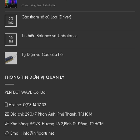
yourself
a
ở
Chức năng bình luận bị tắt
hi-
LÀM
end
SAO
Các tham số củ Loa (Driver)
20
speaker
ĐỂ
Th12
–
NGHE
DIY
NHẠC
một
SỐ
Tín hiệu Balance và Unbalance
16
loa
CHẤT
Th3
từ
LƯỢNG
B
CAO
tới
Tụ Điện và Các câu hỏi
Z
THÔNG TIN ĐƠN VỊ QUẢN LÝ
PERFECT WAVE Co,.Ltd
Hotline: 0913 14 17 33
Địa chỉ: 290/7 Phan Anh, Phú Thạnh, TP.HCM
Kho hàng: 551/9 Hương Lộ 2,Bình Trị Đông, TP.HCM
Emai : info@hifiparts.net