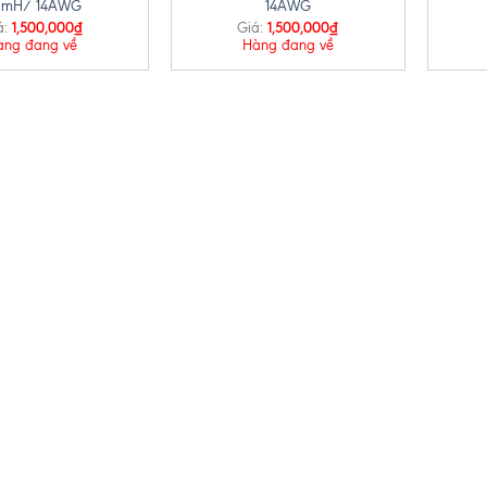
3mH/ 14AWG
14AWG
1,500,000
₫
1,500,000
₫
á:
Giá:
àng đang về
Hàng đang về