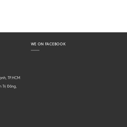
WE ON FACEBOOK
hạnh, TP.HCM
 Trị Đông,