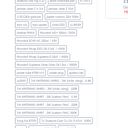
duelund cast Ag 0.22
el34b matched pair
FC-40-5
3.
Gi
jantzen silver Z 4.7uf
jantzen silver Z 15uf
H
JJ ECC83s gold pin
jupiter cosmos 22uf 500v
kryo rca
kryo spade
Linlai E212
LL-1692A
lowther PM4A
Mundorf AG+ 100uf/ 550V
Mundorf ECAP AC 220uf / 63V
Mundorf Mcap EVO Oil 3.3uF / 450V
Mundorf Mcap Supreme 0.33uF / 600V
Mundorf Supreme Silver Gold Oil 1.0uf / 1000V
power tube KT88 hi-fi
solder plug
sparkos lab
ss2590
Trở AMTRANS AMRG - 2W (chân vàng) - 6.8K
Trở AMTRANS AMRG - 2W (chân vàng) - 220R
Trở AMTRANS AMRT - 2W (carbon Film) - 5.6K
Trở AMTRANS AMRT - 2W (carbon Film) - 220R
Trở AMTRANS AMRT - 2W (carbon Film) -390K
Tung-Sol KT170
Tụ Duelund Cast Cu/Sn 0.47uf - 630V