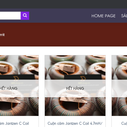
HOME PAGE
SẢ
rit
HẾT HÀNG
HẾT HÀNG
+
+
ảm Jantzen C Coil
Cuộn cảm Jantzen C Coil 4.7mH/
Cuộ