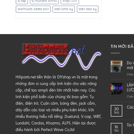
tụ kép
tụ mundorf 50+50
Vcap CuTF
WATTGATE 330RH EVO
WBT-0703 Ag
WBT 0102 Ag
TIN MỚI Đ
Do i
một 
Chức 
Hifiparts.net tiền thân là DIYshop.vn là một trong
những đơn vị cung cấp linh kiện cho việc nâng
LÀM
LƯ
cấp, chế tạo ampli đèn lớn nhất hiện nay. Các
linh kiện phổ biến của chúng tôi bao gồm: Tụ
Chức 
điện, điện trở, Cuộn cảm, bóng đèn, jack cắm,
Các 
20
dây dẫn các loại và nhiều phụ kiện khác..Với
Th12
nhiều thương hiểu nổi tiếng: Duelund, V-cap, WBT,
Lundahl, Cardas, Khozmo, ALPS..Hiện tại được
Tín
16
điều hành bởi Perfect Wave Co,ltd
Th3