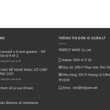
ĂNG
THÔNG TIN ĐƠN VỊ QUẢN LÝ
PERFECT WAVE Co,.Ltd
t yourself a hi-end speaker – DIY
loa từ B tới Z
Hotline: 0913 14 17 33
ở
năng bình luận bị tắt
Do
Địa chỉ: 290/7 Phan Anh, Phú T
it
 SAO ĐỂ NGHE NHẠC SỐ CHẤT
yourself
ỢNG CAO
Kho hàng: 551/9 Hương Lộ 2,Bình
a
ở
năng bình luận bị tắt
hi-
TP.HCM
LÀM
end
SAO
speaker
Emai : info@hifiparts.net
tham số củ Loa (Driver)
ĐỂ
–
NGHE
DIY
NHẠC
một
SỐ
loa
 hiệu Balance và Unbalance
CHẤT
từ
LƯỢNG
B