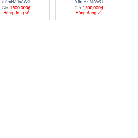
5.6mH/ 14AWG
6.8mH/ 14AWG
1,500,000
₫
1,500,000
₫
Giá:
Giá:
Hàng đang về
Hàng đang về