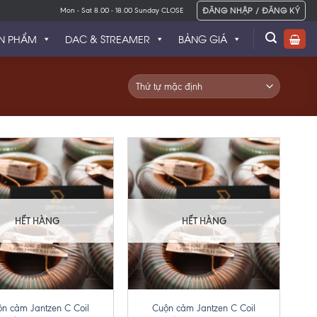
ĐĂNG NHẬP / ĐĂNG KÝ
Mon - Sat 8.00 - 18.00 Sunday CLOSE
N PHẨM
DAC & STREAMER
BẢNG GIÁ
HẾT HÀNG
HẾT HÀNG
+
n cảm Jantzen C Coil
Cuộn cảm Jantzen C Coil