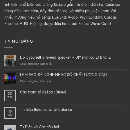
linh kiện phổ biến của chúng tôi bao gồm: Tụ điện, điện trở, Cuộn cảm,
bóng đèn, jack cắm, dây dẫn các loại và nhiều phụ kiện khác..Với
nhiều thương hiểu nổi tiếng: Duelund, V-cap, WBT, Lundahl, Cardas,
Khozmo, ALPS..Hiện tại được điều hành bởi Perfect Wave Co,ltd
TIN MỚI ĐĂNG
Do it yourself a hi-end speaker – DIY một loa từ B tới Z
ở
Chức năng bình luận bị tắt
Do
it
LÀM SAO ĐỂ NGHE NHẠC SỐ CHẤT LƯỢNG CAO
yourself
a
ở
Chức năng bình luận bị tắt
hi-
LÀM
end
SAO
Các tham số củ Loa (Driver)
20
speaker
ĐỂ
Th12
–
NGHE
DIY
NHẠC
một
SỐ
Tín hiệu Balance và Unbalance
16
loa
CHẤT
Th3
từ
LƯỢNG
B
CAO
tới
Tụ Điện và Các câu hỏi
Z