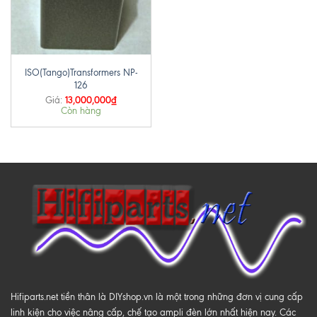
ISO(Tango)Transformers NP-
126
13,000,000
₫
Giá:
Còn hàng
Hifiparts.net tiền thân là DIYshop.vn là một trong những đơn vị cung cấp
linh kiện cho việc nâng cấp, chế tạo ampli đèn lớn nhất hiện nay. Các