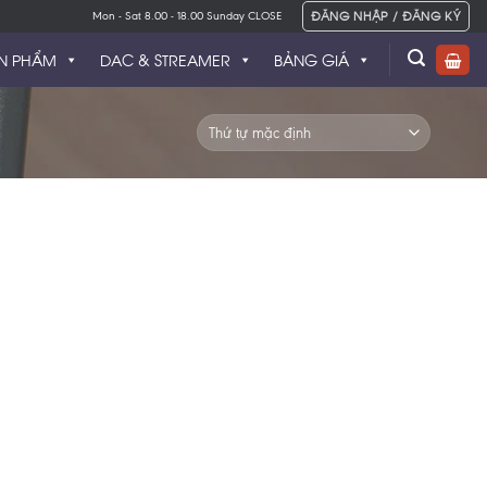
ĐĂNG NHẬP / ĐĂNG KÝ
Mon - Sat 8.00 - 18.00 Sunday CLOSE
N PHẨM
DAC & STREAMER
BẢNG GIÁ