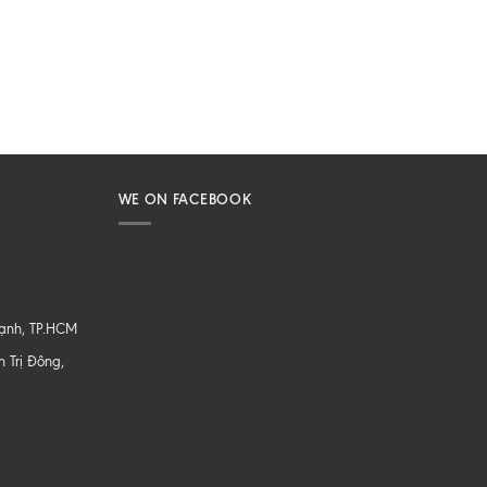
WE ON FACEBOOK
hạnh, TP.HCM
 Trị Đông,