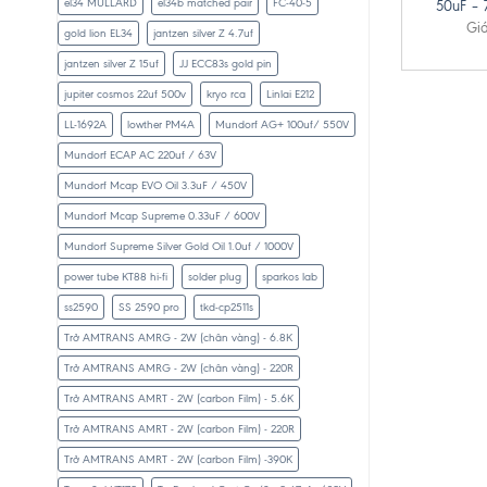
el34 MULLARD
el34b matched pair
FC-40-5
50uF – 
Giá
gold lion EL34
jantzen silver Z 4.7uf
jantzen silver Z 15uf
JJ ECC83s gold pin
jupiter cosmos 22uf 500v
kryo rca
Linlai E212
LL-1692A
lowther PM4A
Mundorf AG+ 100uf/ 550V
Mundorf ECAP AC 220uf / 63V
Mundorf Mcap EVO Oil 3.3uF / 450V
Mundorf Mcap Supreme 0.33uF / 600V
Mundorf Supreme Silver Gold Oil 1.0uf / 1000V
power tube KT88 hi-fi
solder plug
sparkos lab
ss2590
SS 2590 pro
tkd-cp2511s
Trở AMTRANS AMRG - 2W (chân vàng) - 6.8K
Trở AMTRANS AMRG - 2W (chân vàng) - 220R
Trở AMTRANS AMRT - 2W (carbon Film) - 5.6K
Trở AMTRANS AMRT - 2W (carbon Film) - 220R
Trở AMTRANS AMRT - 2W (carbon Film) -390K