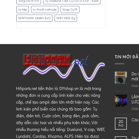
Tung-Sol KT170
Tụ Duelund Cast Cu/Sn 0.47uf - 630V
tụ kép
tụ thoát cathode
Vcap CuTF
WATTGATE 330RH EVO
WBT 0102 Ag
TIN MỚI Đ
Do i
một 
Chức 
Hifiparts.net tiền thân là DIYshop.vn là một trong
những đơn vị cung cấp linh kiện cho việc nâng
LÀM
LƯ
cấp, chế tạo ampli đèn lớn nhất hiện nay. Các
linh kiện phổ biến của chúng tôi bao gồm: Tụ
Chức 
điện, điện trở, Cuộn cảm, bóng đèn, jack cắm,
Các 
20
dây dẫn các loại và nhiều phụ kiện khác..Với
Th12
nhiều thương hiểu nổi tiếng: Duelund, V-cap, WBT,
Lundahl, Cardas, Khozmo, ALPS..Hiện tại được
Tín