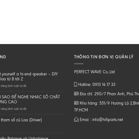
ĂNG
THÔNG TIN ĐƠN VỊ QUẢN LÝ
PERFECT WAVE Co,.Ltd
t yourself a hi-end speaker – DIY
loa từ B tới Z
Hotline: 0913 14 17 33
ở
năng bình luận bị tắt
Do
Địa chỉ: 290/7 Phan Anh, Phú T
it
 SAO ĐỂ NGHE NHẠC SỐ CHẤT
yourself
ỢNG CAO
Kho hàng: 551/9 Hương Lộ 2,Bình
a
ở
năng bình luận bị tắt
hi-
TP.HCM
LÀM
end
SAO
speaker
Emai : info@hifiparts.net
tham số củ Loa (Driver)
ĐỂ
–
NGHE
DIY
NHẠC
một
SỐ
loa
 hiệu Balance và Unbalance