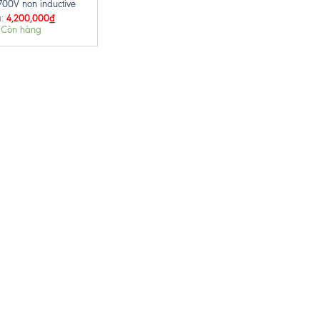
700V non inductive
4,200,000
₫
:
Còn hàng