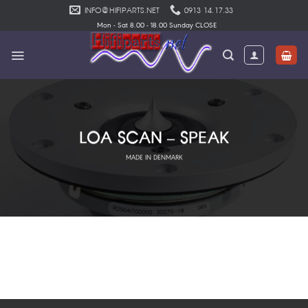
Skip
INFO@HIFIPARTS.NET
0913 14.17.33
to
Mon - Sat 8.00 - 18.00 Sunday CLOSE
content
LOA SCAN – SPEAK
MADE IN DENMARK