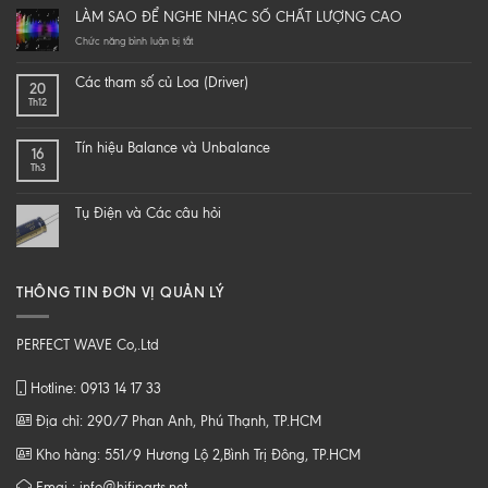
it
LÀM SAO ĐỂ NGHE NHẠC SỐ CHẤT LƯỢNG CAO
yourself
a
ở
Chức năng bình luận bị tắt
hi-
LÀM
end
SAO
Các tham số củ Loa (Driver)
20
speaker
ĐỂ
Th12
–
NGHE
DIY
NHẠC
một
SỐ
Tín hiệu Balance và Unbalance
16
loa
CHẤT
Th3
từ
LƯỢNG
B
CAO
tới
Tụ Điện và Các câu hỏi
Z
THÔNG TIN ĐƠN VỊ QUẢN LÝ
PERFECT WAVE Co,.Ltd
Hotline: 0913 14 17 33
Địa chỉ: 290/7 Phan Anh, Phú Thạnh, TP.HCM
Kho hàng: 551/9 Hương Lộ 2,Bình Trị Đông, TP.HCM
Emai : info@hifiparts.net