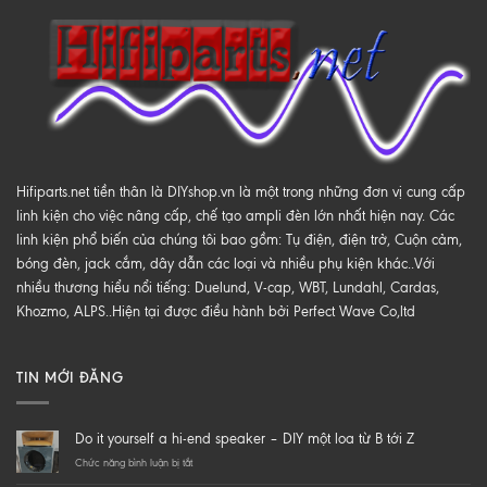
Hifiparts.net tiền thân là DIYshop.vn là một trong những đơn vị cung cấp
linh kiện cho việc nâng cấp, chế tạo ampli đèn lớn nhất hiện nay. Các
linh kiện phổ biến của chúng tôi bao gồm: Tụ điện, điện trở, Cuộn cảm,
bóng đèn, jack cắm, dây dẫn các loại và nhiều phụ kiện khác..Với
nhiều thương hiểu nổi tiếng: Duelund, V-cap, WBT, Lundahl, Cardas,
Khozmo, ALPS..Hiện tại được điều hành bởi Perfect Wave Co,ltd
TIN MỚI ĐĂNG
Do it yourself a hi-end speaker – DIY một loa từ B tới Z
ở
Chức năng bình luận bị tắt
Do