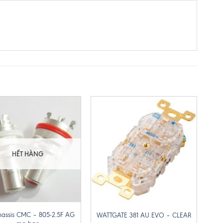
HẾT HÀNG
+
hassis CMC – 805-2.5F AG
WATTGATE 381 AU EVO – CLEAR