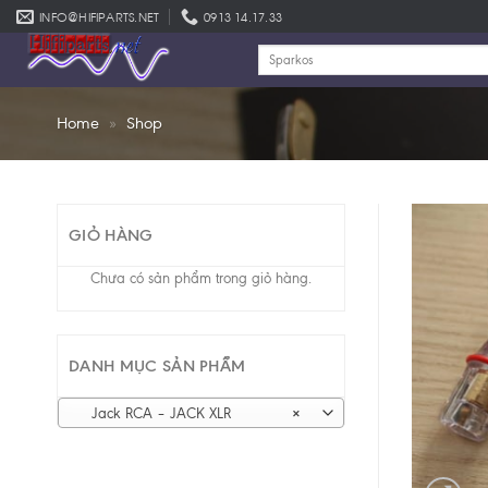
Skip
INFO@HIFIPARTS.NET
0913 14.17.33
to
Tìm
content
kiếm:
Home
»
Shop
GIỎ HÀNG
Chưa có sản phẩm trong giỏ hàng.
DANH MỤC SẢN PHẨM
Jack RCA – JACK XLR
×