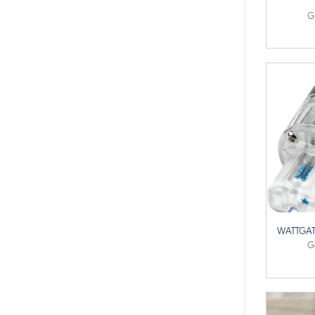
G
+
WATTGAT
G