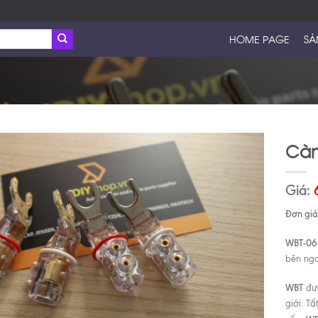
HOME PAGE
SẢ
Càn
Giá:
Đơn giá 
WBT-06
bên ngo
WBT
đượ
giới. T