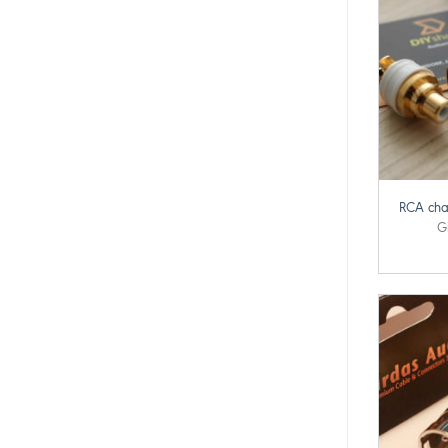
+
RCA chas
G