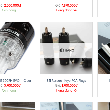
2,500,000
₫
1,870,000
₫
iá:
Giá:
Còn hàng
Hàng đang về
HẾT HÀNG
+
+
E 350RH EVO – Clear
ETI Reseach Kryo RCA Plugs
3,700,000
₫
1,700,000
₫
iá:
Giá:
Còn hàng
Hàng đang về