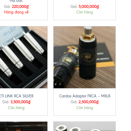
mạ bạc
220,000
₫
5,000,000
₫
Giá:
Giá:
Hàng đang về
Còn hàng
+
ETI LINK RCA SILVER
Cardas Adaptor FRCA – MXLR
3,500,000
₫
2,500,000
₫
Giá:
Giá:
Còn hàng
Còn hàng