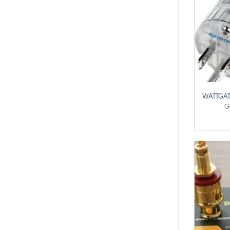
+
WATTGAT
G