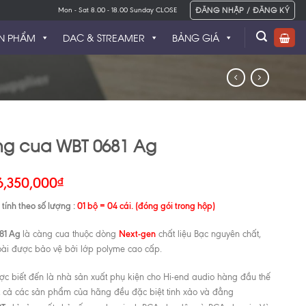
ĐĂNG NHẬP / ĐĂNG KÝ
Mon - Sat 8.00 - 18.00 Sunday CLOSE
N PHẨM
DAC & STREAMER
BẢNG GIÁ
g cua WBT 0681 Ag
6,350,000
₫
tính theo số lượng :
01 bộ = 04 cái. (đóng gói trong hộp)
81 Ag
Next-gen
là càng cua thuộc dòng
chất liệu Bạc nguyên chất,
ài được bảo vệ bởi lớp polyme cao cấp.
c biết đến là nhà sản xuất phụ kiện cho Hi-end audio hàng đầu thế
ất cả các sản phẩm của hãng đều đặc biệt tinh xảo và đẳng