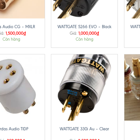
+
+
s Audio CG – MXLR
WATTGATE 5266 EVO – Black
WATT
1,500,000
₫
1,000,000
₫
iá:
Giá:
Còn hàng
Còn hàng
+
+
rdas Audio TIDP
WATTGATE 330i Au – Clear