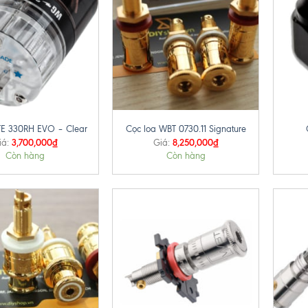
+
+
E 330RH EVO – Clear
Cọc loa WBT 0730.11 Signature
3,700,000
₫
8,250,000
₫
iá:
Giá:
Còn hàng
Còn hàng