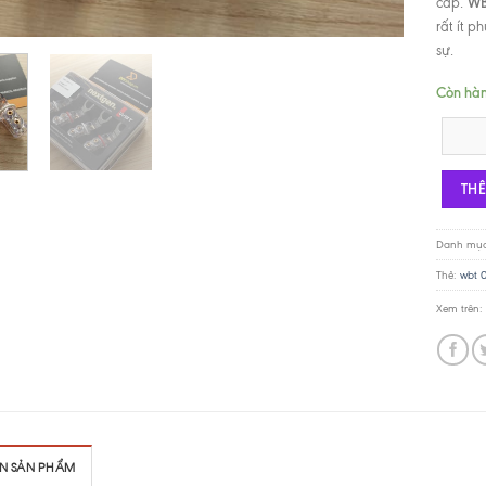
WB
cấp.
rất ít 
sự.
Còn hà
Càng cu
TH
Danh mụ
Thẻ:
wbt 
Xem trên:
IN SẢN PHẨM