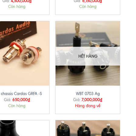
4,500,000
₫
6,150,000
₫
Giá:
Giá:
Còn hàng
Còn hàng
HẾT HÀNG
+
chassis Cardas GRFA -S
WBT 0703 Ag
650,000
₫
7,000,000
₫
Giá:
Giá:
Còn hàng
Hàng đang về