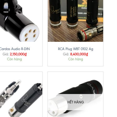
+
Cardas Audio R-DIN
RCA Plug WBT 0102 Ag
2,150,000
₫
8,400,000
₫
Giá:
Giá:
Còn hàng
Còn hàng
HẾT HÀNG