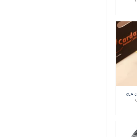
+
RCA c
G