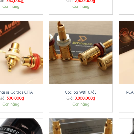
350,000
₫
2,500,000
₫
Giá:
Giá:
Còn hàng
Còn hàng
+
+
hassis Cardas CTFA
Cọc loa WBT 0763
RCA 
500,000
₫
3,800,000
₫
iá:
Giá:
Còn hàng
Còn hàng