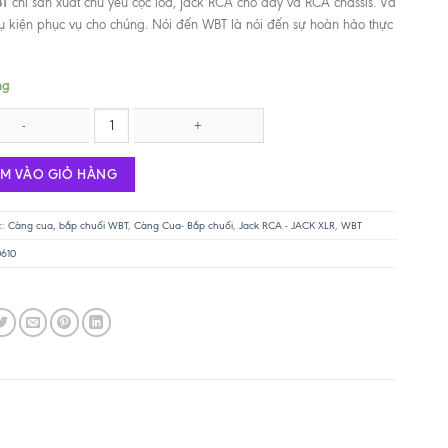
T
chỉ sản xuất chủ yếu cọc loa, jack RCA cho dây và RCA chassis. Và
phụ kiện phục vụ cho chúng. Nói đến WBT là nói đến sự hoàn hảo thực
ng
a WBT 0681 Ag số lượng
ÊM VÀO GIỎ HÀNG
c:
Càng cua, bắp chuối WBT
,
Càng Cua- Bắp chuối
,
Jack RCA - JACK XLR
,
WBT
0610