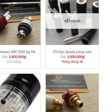
HẾT HÀNG
+
chassis WBT 0210 Ag Ms
ETI Kryo Spade (càng cua)
3,500,000
₫
2,000,000
₫
Giá:
Giá:
Còn hàng
Hàng đang về