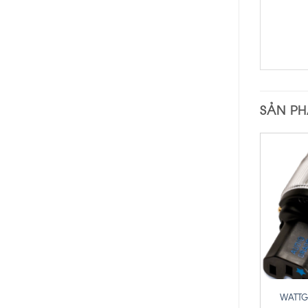
SẢN P
+
WATTGA