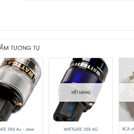
HẨM TƯƠNG TỰ
HẾT HÀNG
+
+
RCA c
TE 350i Au – clear
WATTGATE 350i AG