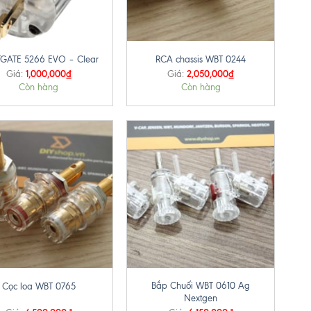
+
GATE 5266 EVO – Clear
RCA chassis WBT 0244
1,000,000
₫
2,050,000
₫
Giá:
Giá:
Còn hàng
Còn hàng
+
Bắp Chuối WBT 0610 Ag
Cọc loa WBT 0765
Nextgen