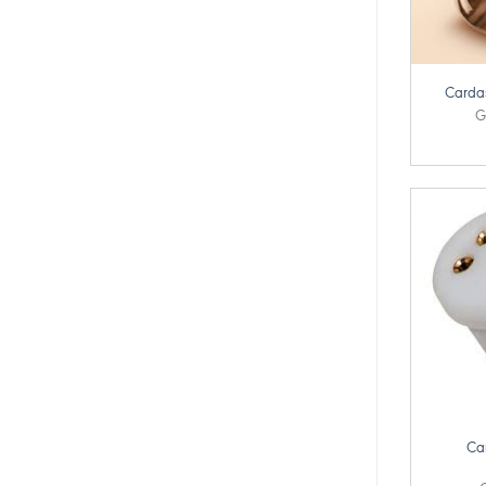
+
Carda
G
+
Ca