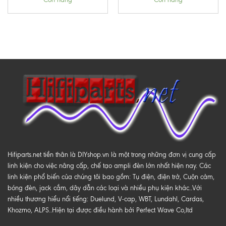
Hifiparts.net tiền thân là DIYshop.vn là một trong những đơn vị cung cấp
linh kiện cho việc nâng cấp, chế tạo ampli đèn lớn nhất hiện nay. Các
linh kiện phổ biến của chúng tôi bao gồm: Tụ điện, điện trở, Cuộn cảm,
bóng đèn, jack cắm, dây dẫn các loại và nhiều phụ kiện khác..Với
nhiều thương hiểu nổi tiếng: Duelund, V-cap, WBT, Lundahl, Cardas,
Khozmo, ALPS..Hiện tại được điều hành bởi Perfect Wave Co,ltd