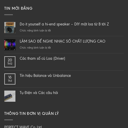
TIN MỚI ĐĂNG
Do it yourself a hi-end speaker – DIY một loa từ B tới Z
ở
Chức năng bình luận bị tắt
Do
it
LÀM SAO ĐỂ NGHE NHẠC SỐ CHẤT LƯỢNG CAO
yourself
a
ở
Chức năng bình luận bị tắt
hi-
LÀM
end
SAO
Các tham số củ Loa (Driver)
20
speaker
ĐỂ
Th12
–
NGHE
DIY
NHẠC
một
SỐ
Tín hiệu Balance và Unbalance
16
loa
CHẤT
Th3
từ
LƯỢNG
B
CAO
tới
Tụ Điện và Các câu hỏi
Z
THÔNG TIN ĐƠN VỊ QUẢN LÝ
PERFECT WAVE Co,.Ltd