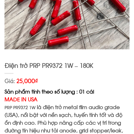
Điện trở PRP PR9372 1W – 180K
Giá:
25,000
₫
Sản phẩm tính theo số lượng : 01 cái
MADE IN USA
là điện trở metal film audio grade
PRP PR9372 1W
(USA), nổi bật với nền sạch, tuyến tính tốt và độ
ổn định cao. Phù hợp nâng cấp các vị trí trong
đường tín hiệu như tải anode, grid stopper/leak,