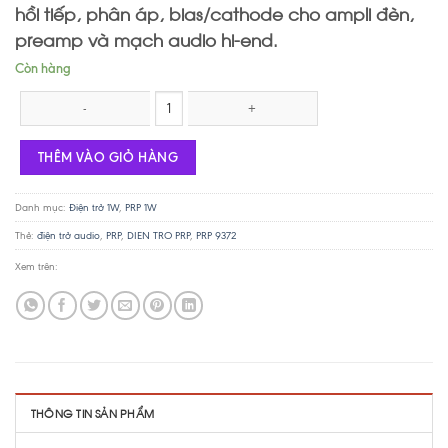
hồi tiếp, phân áp, bias/cathode cho ampli đèn,
preamp và mạch audio hi-end.
Còn hàng
Điện trở PRP PR9372 1W - 180K số lượng
THÊM VÀO GIỎ HÀNG
Danh mục:
Điện trở 1W
,
PRP 1W
Thẻ:
điện trở audio
,
PRP
,
DIEN TRO PRP
,
PRP 9372
Xem trên:
THÔNG TIN SẢN PHẨM