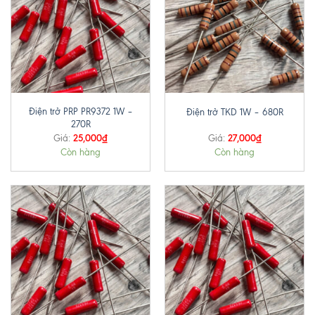
Điện trở PRP PR9372 1W –
Điện trở TKD 1W – 680R
270R
25,000
₫
27,000
₫
Giá:
Giá:
Còn hàng
Còn hàng