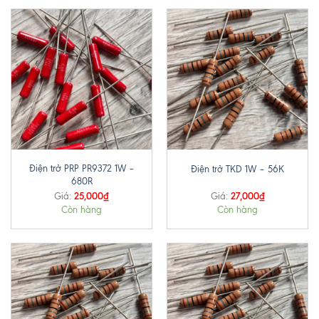
Điện trở PRP PR9372 1W –
Điện trở TKD 1W – 56K
680R
25,000
₫
27,000
₫
Giá:
Giá:
Còn hàng
Còn hàng