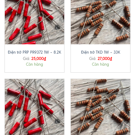
Điện trở PRP PR9372 1W – 8.2K
Điện trở TKD 1W – 33K
25,000
₫
27,000
₫
Giá:
Giá:
Còn hàng
Còn hàng