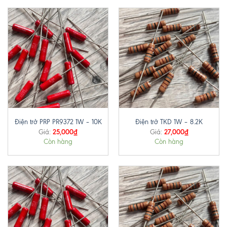
Điện trở PRP PR9372 1W – 10K
Điện trở TKD 1W – 8.2K
25,000
₫
27,000
₫
Giá:
Giá:
Còn hàng
Còn hàng