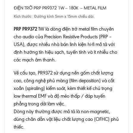
ĐIỆN TRỞ PRP PR9372 1W – 180K
– METAL FILM
Kích thước : Đường kính 5mm x 15mm chiều dài.
PRP PR9372
1W là dòng điện trở metal film chuyên
cho audio của Precision Resistive Products (PRP –
USA), được nhiều nhà bán linh kiện hi-fi mô tả với
định hướng tín hiệu sạch, tuyến tính và ít nhiễu cho
các mạch âm thanh.
Về cấu tạo, PR9372 sử dụng nền gốm chất lượng
cao, công nghệ phủ màng (film deposition) và cắt
xoắn (spiraling) kiểm soát, kèm thiết kế chú trọng
low thermal EMF và độ méo thấp / đáp tuyến
phẳng trong dải làm việc.
Dòng này thường được mô tả là non-magnetic,
dùng chân dẫn vật liệu chất lượng cao (OFHC) phủ
thiếc.