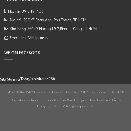
Hotline: 0913 14 17 33
Địa chỉ: 290/7 Phan Anh, Phú Thạnh, TP.HCM
Kho hàng: 551/9 Hương Lộ 2,Bình Trị Đông, TP.HCM
Emai : info@hifiparts.net
WE ON FACEBOOK
Today's visitors:
168
Site Statistics
GPKD: 0316135028 , do Sở Kế Hoạch – Đầu Tư TPHCM cấp ngày 11/02/2020.
Điều khoản chung
|
Thanh Toán và Vận Chuyển
|
Bảo hành và đổi trả
Copyright 2013 - 2026 ©
hifiparts.net
.