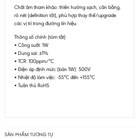
Chất âm tham khảo: thiên hướng sạch, cân bằng,
rõ nét (definition tốt), phù hợp thay thế/upgrade
các vị trí trong đường tín hiệu.
Thông số chính (tóm tắt):
• Công suất: 1W
• Dung sai: ±1%
• TCR: 100ppm/°C
• Điện áp định mức (bản 1W): 500V
• Nhiệt độ làm việc: -55°C đến +155°C
• Tuân thủ RoHS
SẢN PHẨM TƯƠNG TỰ