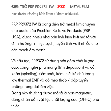
ĐIỆN TRỞ PRP PR9372 1W –
390R
– METAL FILM
Kích thước : Đường kính 5mm x 15mm chiều dài.
PRP PR9372
1W là dòng điện trở metal film chuyên
cho audio của Precision Resistive Products (PRP –
USA), được nhiều nhà bán linh kiện hi-fi mô tả với
định hướng tín hiệu sạch, tuyến tính và ít nhiễu cho
các mạch âm thanh.
Về cấu tạo, PR9372 sử dụng nền gốm chất lượng
cao, công nghệ phủ màng (film deposition) và cắt
xoắn (spiraling) kiểm soát, kèm thiết kế chú trọng
low thermal EMF và độ méo thấp / đáp tuyến
phẳng trong dải làm việc.
Dòng này thường được mô tả là non-magnetic,
dùng chân dẫn vật liệu chất lượng cao (OFHC) phủ
thiếc.