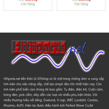
Còn hàng
Còn hàng
Hifiparts.net tiền thân là DIYshop.vn là một trong những đơn vị cung cấp
linh kiện cho việc nâng cấp, chế tạo ampli đèn lớn nhất hiện nay. Các
linh kiện phổ biến của chúng tôi bao gồm: Tụ điện, điện trở, Cuộn cảm,
bóng đèn, jack cắm, dây dẫn các loại và nhiều phụ kiện khác..Với
nhiều thương hiểu nổi tiếng: Duelund, V-cap, WBT, Lundahl, Cardas,
Khozmo, ALPS..Hiện tại được điều hành bởi Perfect Wave Co,ltd