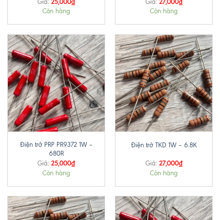
25,000
₫
27,000
₫
Giá:
Giá:
Còn hàng
Còn hàng
Điện trở PRP PR9372 1W –
Điện trở TKD 1W – 6.8K
680R
25,000
₫
27,000
₫
Giá:
Giá:
Còn hàng
Còn hàng