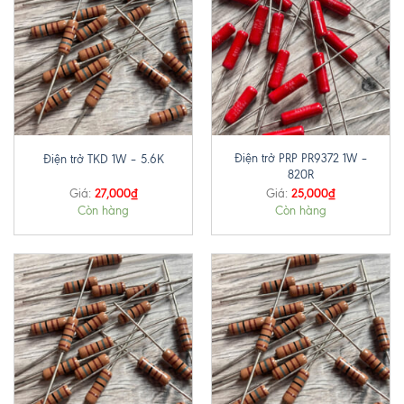
Điện trở PRP PR9372 1W –
Điện trở TKD 1W – 5.6K
820R
27,000
₫
25,000
₫
Giá:
Giá:
Còn hàng
Còn hàng