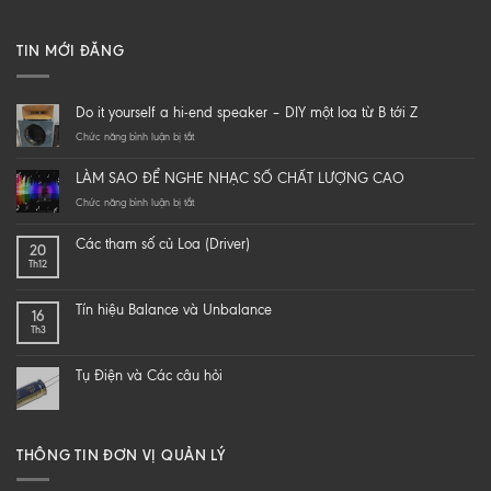
TIN MỚI ĐĂNG
Do it yourself a hi-end speaker – DIY một loa từ B tới Z
ở
Chức năng bình luận bị tắt
Do
it
LÀM SAO ĐỂ NGHE NHẠC SỐ CHẤT LƯỢNG CAO
yourself
a
ở
Chức năng bình luận bị tắt
hi-
LÀM
end
SAO
Các tham số củ Loa (Driver)
20
speaker
ĐỂ
Th12
–
NGHE
DIY
NHẠC
một
SỐ
Tín hiệu Balance và Unbalance
16
loa
CHẤT
Th3
từ
LƯỢNG
B
CAO
tới
Tụ Điện và Các câu hỏi
Z
THÔNG TIN ĐƠN VỊ QUẢN LÝ