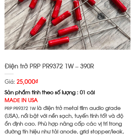
Điện trở PRP PR9372 1W – 390R
Giá:
25,000
₫
Sản phẩm tính theo số lượng : 01 cái
MADE IN USA
là điện trở metal film audio grade
PRP PR9372 1W
(USA), nổi bật với nền sạch, tuyến tính tốt và độ
ổn định cao. Phù hợp nâng cấp các vị trí trong
đường tín hiệu như tải anode, grid stopper/leak,