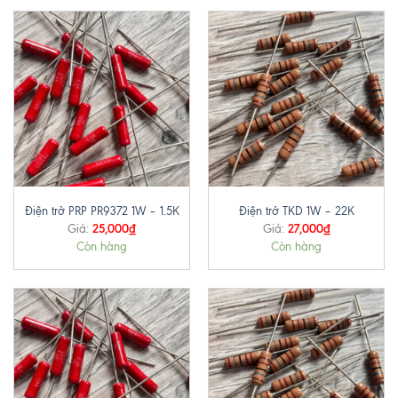
Điện trở PRP PR9372 1W – 1.5K
Điện trở TKD 1W – 22K
25,000
₫
27,000
₫
Giá:
Giá:
Còn hàng
Còn hàng