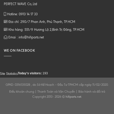
PERFECT WAVE Co,.Ltd
Hotline: 0913 14 17 33
Địa chỉ: 290/7 Phan Anh, Phú Thạnh, TP.HCM
Kho hàng: 551/9 Hương Lộ 2,Bình Trị Đông, TP.HCM
Emai : info@hifiparts.net
WE ON FACEBOOK
Today's visitors:
193
Site Statistics
GPKD: 0316135028 , do Sở Kế Hoạch – Đầu Tư TPHCM cấp ngày 11/02/2020.
Điều khoản chung
|
Thanh Toán và Vận Chuyển
|
Bảo hành và đổi trả
Copyright 2013 - 2026 ©
hifiparts.net
.