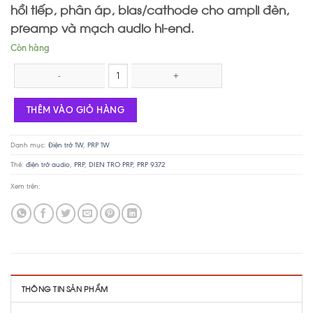
hồi tiếp, phân áp, bias/cathode cho ampli đèn,
preamp và mạch audio hi-end.
Còn hàng
Điện trở PRP PR9372 1W - 390R số lượng
THÊM VÀO GIỎ HÀNG
Danh mục:
Điện trở 1W
,
PRP 1W
Thẻ:
điện trở audio
,
PRP
,
DIEN TRO PRP
,
PRP 9372
Xem trên:
THÔNG TIN SẢN PHẨM