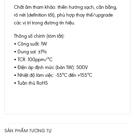
Chất âm tham khảo: thiên hướng sạch, cân bằng,
rõ nét (definition tốt), phù hợp thay thế/upgrade
các vị trí trong đường tín hiệu.
Thông số chính (tóm tắt):
• Công suất: 1W
• Dung sai: ±1%
• TCR: 100ppm/°C
• Điện áp định mức (bản 1W): 500V
• Nhiệt độ làm việc: -55°C đến +155°C
• Tuân thủ RoHS
SẢN PHẨM TƯƠNG TỰ