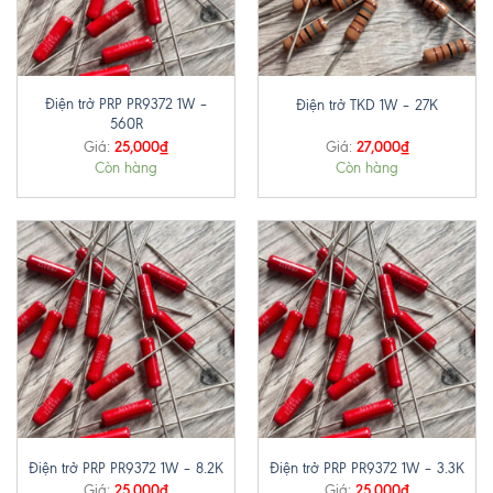
Điện trở PRP PR9372 1W –
Điện trở TKD 1W – 27K
560R
25,000
₫
27,000
₫
Giá:
Giá:
Còn hàng
Còn hàng
Điện trở PRP PR9372 1W – 8.2K
Điện trở PRP PR9372 1W – 3.3K
25,000
₫
25,000
₫
Giá:
Giá: