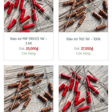
Điện trở PRP PR9372 1W –
Điện trở TKD 1W – 100R
5.6K
25,000
₫
27,000
₫
Giá:
Giá:
Còn hàng
Còn hàng