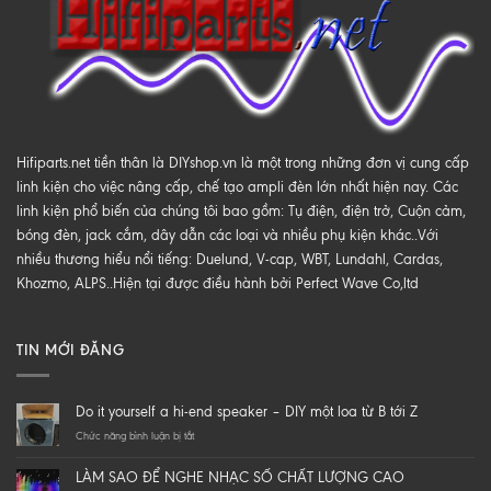
Hifiparts.net tiền thân là DIYshop.vn là một trong những đơn vị cung cấp
linh kiện cho việc nâng cấp, chế tạo ampli đèn lớn nhất hiện nay. Các
linh kiện phổ biến của chúng tôi bao gồm: Tụ điện, điện trở, Cuộn cảm,
bóng đèn, jack cắm, dây dẫn các loại và nhiều phụ kiện khác..Với
nhiều thương hiểu nổi tiếng: Duelund, V-cap, WBT, Lundahl, Cardas,
Khozmo, ALPS..Hiện tại được điều hành bởi Perfect Wave Co,ltd
TIN MỚI ĐĂNG
Do it yourself a hi-end speaker – DIY một loa từ B tới Z
ở
Chức năng bình luận bị tắt
Do
it
LÀM SAO ĐỂ NGHE NHẠC SỐ CHẤT LƯỢNG CAO
yourself