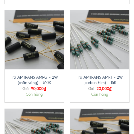
Trở AMTRANS AMRG – 2W
Trở AMTRANS AMRT – 2W
(chân vàng) – 510K
(carbon Film) – 15K
90,000
₫
20,000
₫
Giá:
Giá:
Còn hàng
Còn hàng