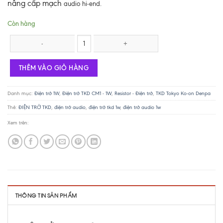
nâng cấp mạch
audio hi-end.
Còn hàng
Điện trở TKD 1W - 470R số lượng
THÊM VÀO GIỎ HÀNG
Danh mục:
Điện trở 1W
,
Điện trở TKD CM1 - 1W
,
Resistor - Điện trở
,
TKD Tokyo Ko-on Denpa
Thẻ:
ĐIỆN TRỞ TKD
,
điện trở audio
,
điện trở tkd 1w
,
điện trở audio 1w
Xem trên:
THÔNG TIN SẢN PHẨM