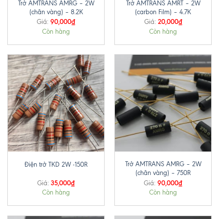
Trở AMTRANS AMRG – 2W
Trở AMTRANS AMRT – 2W
(chân vàng) – 8.2K
(carbon Film) – 4.7K
90,000
₫
20,000
₫
Giá:
Giá:
Còn hàng
Còn hàng
Trở AMTRANS AMRG – 2W
Điện trở TKD 2W -150R
(chân vàng) – 750R
35,000
₫
90,000
₫
Giá:
Giá:
Còn hàng
Còn hàng