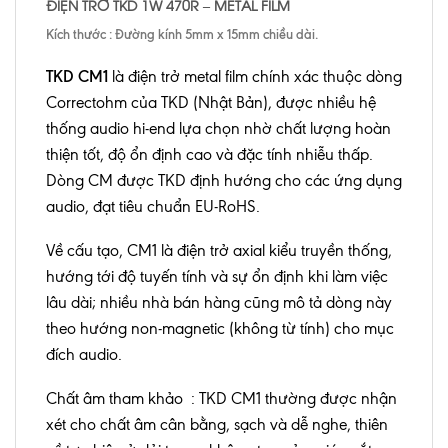
ĐIỆN TRỞ TKD 1W 470
R – METAL FILM
Kích thước : Đường kính 5mm x 15mm chiều dài.
TKD CM1
là điện trở metal film chính xác thuộc dòng
Correctohm của TKD (Nhật Bản), được nhiều hệ
thống audio hi-end lựa chọn nhờ chất lượng hoàn
thiện tốt, độ ổn định cao và đặc tính nhiễu thấp.
Dòng CM được TKD định hướng cho các ứng dụng
audio, đạt tiêu chuẩn EU-RoHS.
Về cấu tạo, CM1 là điện trở axial kiểu truyền thống,
hướng tới độ tuyến tính và sự ổn định khi làm việc
lâu dài; nhiều nhà bán hàng cũng mô tả dòng này
theo hướng non-magnetic (không từ tính) cho mục
đích audio.
Chất âm tham khảo : TKD CM1 thường được nhận
xét cho chất âm cân bằng, sạch và dễ nghe, thiên