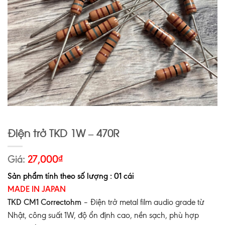
Điện trở TKD 1W – 470R
Giá:
27,000
₫
Sản phẩm tính theo số lượng : 01 cái
MADE IN JAPAN
TKD CM1 Correctohm
– Điện trở metal film audio grade từ
Nhật, công suất 1W, độ ổn định cao, nền sạch, phù hợp