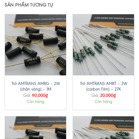
SẢN PHẨM TƯƠNG TỰ
Trở AMTRANS AMRG – 2W
Trở AMTRANS AMRT – 2W
(chân vàng) – 1M
(carbon Film) – 27K
90,000
₫
20,000
₫
Giá:
Giá:
Còn hàng
Còn hàng