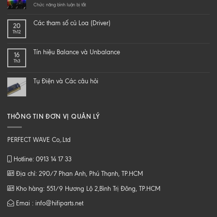
a
ở
Chức năng bình luận bị tắt
hi-
LÀM
end
SAO
Các tham số củ Loa (Driver)
20
speaker
ĐỂ
Th12
–
NGHE
DIY
NHẠC
một
SỐ
Tín hiệu Balance và Unbalance
16
loa
CHẤT
Th3
từ
LƯỢNG
B
CAO
tới
Tụ Điện và Các câu hỏi
Z
THÔNG TIN ĐƠN VỊ QUẢN LÝ
PERFECT WAVE Co,.Ltd
Hotline: 0913 14 17 33
Địa chỉ: 290/7 Phan Anh, Phú Thạnh, TP.HCM
Kho hàng: 551/9 Hương Lộ 2,Bình Trị Đông, TP.HCM
Emai : info@hifiparts.net