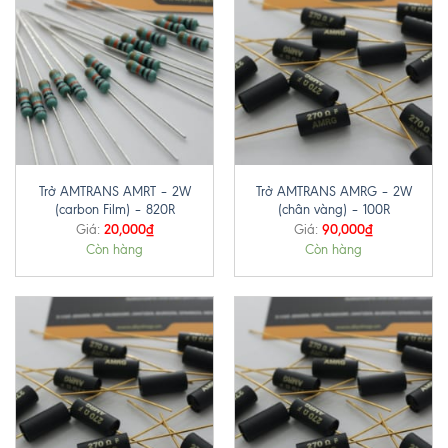
Trở AMTRANS AMRT – 2W
Trở AMTRANS AMRG – 2W
(carbon Film) – 820R
(chân vàng) – 100R
20,000
₫
90,000
₫
Giá:
Giá:
Còn hàng
Còn hàng