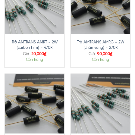
Trở AMTRANS AMRT – 2W
Trở AMTRANS AMRG – 2W
(carbon Film) – 470R
(chân vàng) – 270R
20,000
₫
90,000
₫
Giá:
Giá:
Còn hàng
Còn hàng