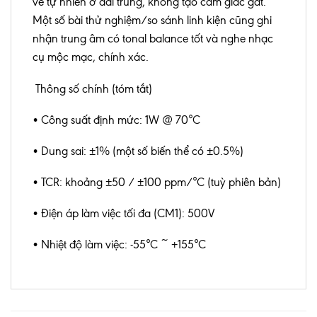
về tự nhiên ở dải trung, không tạo cảm giác gắt.
Một số bài thử nghiệm/so sánh linh kiện cũng ghi
nhận trung âm có tonal balance tốt và nghe nhạc
cụ mộc mạc, chính xác.
Thông số chính (tóm tắt)
• Công suất định mức: 1W @ 70°C
• Dung sai: ±1% (một số biến thể có ±0.5%)
• TCR: khoảng ±50 / ±100 ppm/°C (tuỳ phiên bản)
• Điện áp làm việc tối đa (CM1): 500V
• Nhiệt độ làm việc: -55°C ~ +155°C