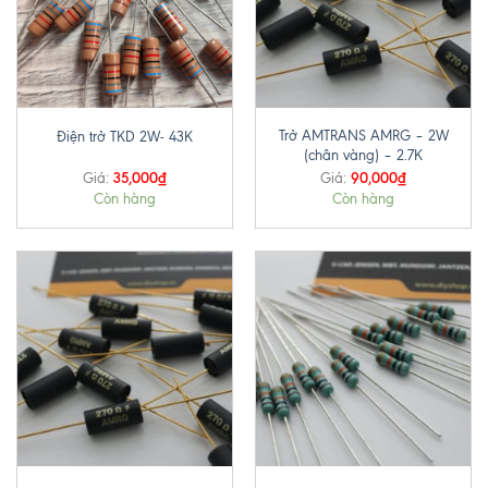
Trở AMTRANS AMRG – 2W
Điện trở TKD 2W- 43K
(chân vàng) – 2.7K
35,000
₫
90,000
₫
Giá:
Giá:
Còn hàng
Còn hàng