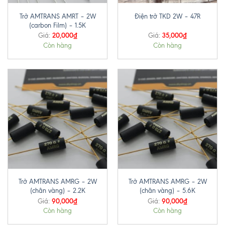
Trở AMTRANS AMRT – 2W
Điện trở TKD 2W – 47R
(carbon Film) – 1.5K
20,000
₫
35,000
₫
Giá:
Giá:
Còn hàng
Còn hàng
Trở AMTRANS AMRG – 2W
Trở AMTRANS AMRG – 2W
(chân vàng) – 2.2K
(chân vàng) – 5.6K
90,000
₫
90,000
₫
Giá:
Giá:
Còn hàng
Còn hàng