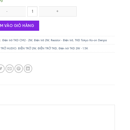
 TKD 2W - 5.6K số lượng
ÊM VÀO GIỎ HÀNG
c:
Điện trở TKD CM2 - 2W
,
Điện trở 2W
,
Resistor - Điện trở
,
TKD Tokyo Ko-on Denpa
 TRỞ AUDIO. ĐIỆN TRỞ 2W
,
ĐIỆN TRỞ TKD
,
Điện trở TKD 2W - 1.5K