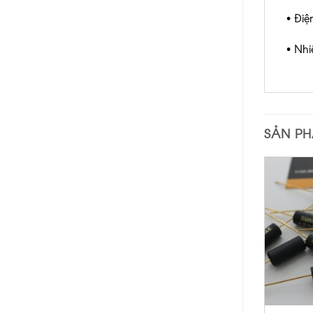
• Điệ
• Nhi
SẢN P
+