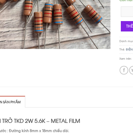
Điện trở
TH
Danh mụ
Thẻ:
ĐIỆN
Xem trên:
IN SẢN PHẨM
 TRỞ TKD 2W 5.6K – METAL FILM
hước : Đường kính 8mm x 18mm chiều dài.