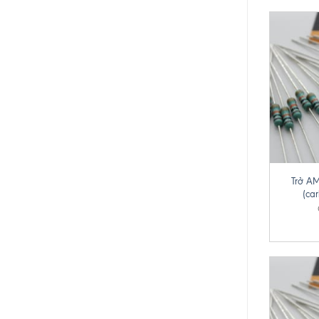
+
Trở A
(ca