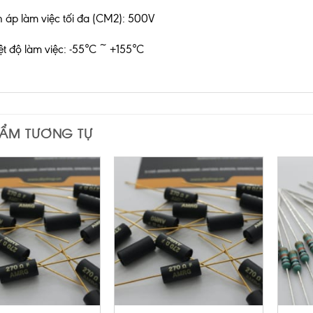
n áp làm việc tối đa (CM2): 500V
ệt độ làm việc: -55°C ~ +155°C
HẨM TƯƠNG TỰ
+
+