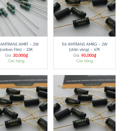
+
ở AMTRANS AMRT – 2W
Trở AMTRANS AMRG – 2W
(carbon Film) – 33K
(chân vàng) – 47K
20,000
₫
90,000
₫
Giá:
Giá:
Còn hàng
Còn hàng