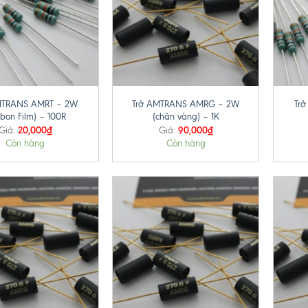
+
+
MTRANS AMRT – 2W
Trở AMTRANS AMRG – 2W
Tr
rbon Film) – 100R
(chân vàng) – 1K
20,000
₫
90,000
₫
Giá:
Giá:
Còn hàng
Còn hàng