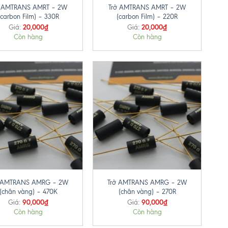
ở AMTRANS AMRT – 2W
Trở AMTRANS AMRT – 2W
(carbon Film) – 330R
(carbon Film) – 220R
20,000
₫
20,000
₫
Giá:
Giá:
Còn hàng
Còn hàng
+
ở AMTRANS AMRG – 2W
Trở AMTRANS AMRG – 2W
(chân vàng) – 470K
(chân vàng) – 270R
90,000
₫
90,000
₫
Giá:
Giá:
Còn hàng
Còn hàng