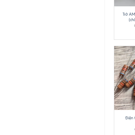
+
Trở A
(ch
+
Điện 