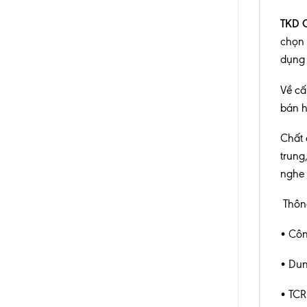
TKD 
chọn 
dụng 
Về cấ
bán h
Chất 
trung
nghe 
Thông
• Côn
• Dun
• TCR