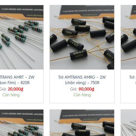
+
+
MTRANS AMRT – 2W
Trở AMTRANS AMRG – 2W
Tr
rbon Film) – 820R
(chân vàng) – 750R
20,000
₫
90,000
₫
Giá:
Giá:
Còn hàng
Còn hàng