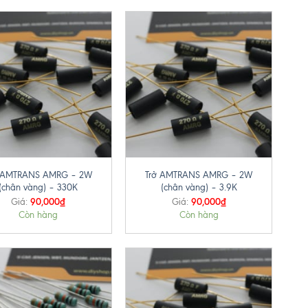
+
ở AMTRANS AMRG – 2W
Trở AMTRANS AMRG – 2W
(chân vàng) – 330K
(chân vàng) – 3.9K
90,000
₫
90,000
₫
Giá:
Giá:
Còn hàng
Còn hàng