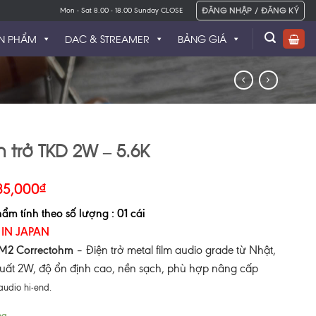
ĐĂNG NHẬP / ĐĂNG KÝ
Mon - Sat 8.00 - 18.00 Sunday CLOSE
N PHẨM
DAC & STREAMER
BẢNG GIÁ
n trở TKD 2W – 5.6K
35,000
₫
ẩm tính theo số lượng : 01 cái
IN JAPAN
M2 Correctohm
– Điện trở metal film audio grade từ Nhật,
uất 2W, độ ổn định cao, nền sạch, phù hợp nâng cấp
udio hi-end.
ng