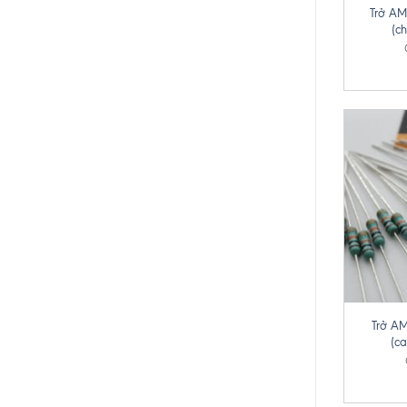
Trở A
(c
+
Trở A
(ca