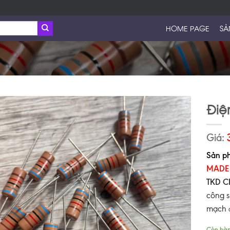
HOME PAGE
SẢ
Điệ
Giá:
Sản ph
MADE 
TKD C
công s
mạch
a
Còn hà