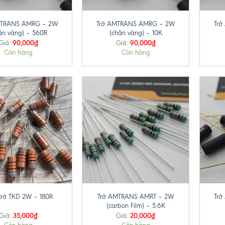
+
+
MTRANS AMRG – 2W
Trở AMTRANS AMRG – 2W
Tr
ân vàng) – 560R
(chân vàng) – 10K
90,000
₫
90,000
₫
Giá:
Giá:
Còn hàng
Còn hàng
+
+
Trở AMTRANS AMRT – 2W
Tr
trở TKD 2W – 180R
(carbon Film) – 5.6K
35,000
₫
20,000
₫
Giá:
Giá: