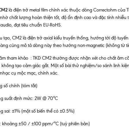
CM2
là điện trở metal film chính xác thuộc dòng Correctohm của 
nhờ chất lượng hoàn thiện tốt, độ ổn định cao và đặc tính nhi
audio, đạt tiêu chuẩn EU-RoHS.
u tạo, CM2 là điện trở axial kiểu truyền thống, hướng tới độ tuyến 
àng cũng mô tả dòng này theo hướng non-magnetic (không từ tí
âm tham khảo : TKD CM2 thường được nhận xét cho chất âm cân b
, không tạo cảm giác gắt. Một số bài thử nghiệm/so sánh linh kiệ
nhạc cụ mộc mạc, chính xác.
 số chính (tóm tắt)
g suất định mức: 2W @ 70°C
g sai: ±1% (một số biến thể có ±0.5%)
: khoảng ±50 / ±100 ppm/°C (tuỳ phiên bản)