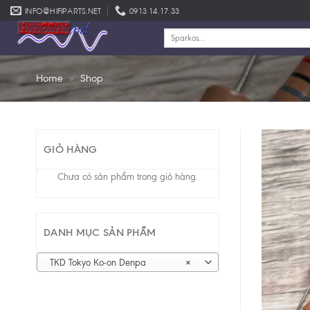
Skip
INFO@HIFIPARTS.NET
0913 14.17.33
to
Tìm
content
kiếm:
Home
»
Shop
GIỎ HÀNG
Chưa có sản phẩm trong giỏ hàng.
DANH MỤC SẢN PHẨM
TKD Tokyo Ko-on Denpa
×