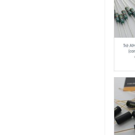
+
Trở A
(ca