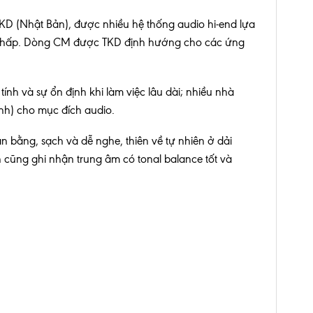
TKD (Nhật Bản), được nhiều hệ thống audio hi-end lựa
ễu thấp. Dòng CM được TKD định hướng cho các ứng
tính và sự ổn định khi làm việc lâu dài; nhiều nhà
nh) cho mục đích audio.
ằng, sạch và dễ nghe, thiên về tự nhiên ở dải
n cũng ghi nhận trung âm có tonal balance tốt và