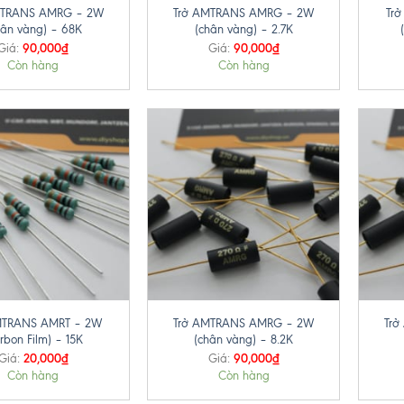
MTRANS AMRG – 2W
Trở AMTRANS AMRG – 2W
Tr
hân vàng) – 68K
(chân vàng) – 2.7K
90,000
₫
90,000
₫
Giá:
Giá:
Còn hàng
Còn hàng
+
+
MTRANS AMRT – 2W
Trở AMTRANS AMRG – 2W
Tr
rbon Film) – 15K
(chân vàng) – 8.2K
20,000
₫
90,000
₫
Giá:
Giá:
Còn hàng
Còn hàng