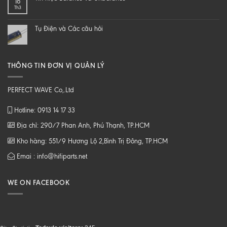
16
loa
CHẤT
Th3
từ
LƯỢNG
B
CAO
tới
Tụ Điện và Các câu hỏi
Z
THÔNG TIN ĐƠN VỊ QUẢN LÝ
PERFECT WAVE Co,.Ltd
Hotline: 0913 14 17 33
Địa chỉ: 290/7 Phan Anh, Phú Thạnh, TP.HCM
Kho hàng: 551/9 Hương Lộ 2,Bình Trị Đông, TP.HCM
Emai : info@hifiparts.net
WE ON FACEBOOK