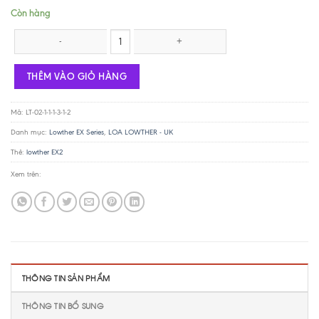
Còn hàng
Lowther EX3 số lượng
THÊM VÀO GIỎ HÀNG
Mã:
LT-02-1-1-1-3-1-2
Danh mục:
Lowther EX Series
,
LOA LOWTHER - UK
Thẻ:
lowther EX2
Xem trên:
THÔNG TIN SẢN PHẨM
THÔNG TIN BỔ SUNG