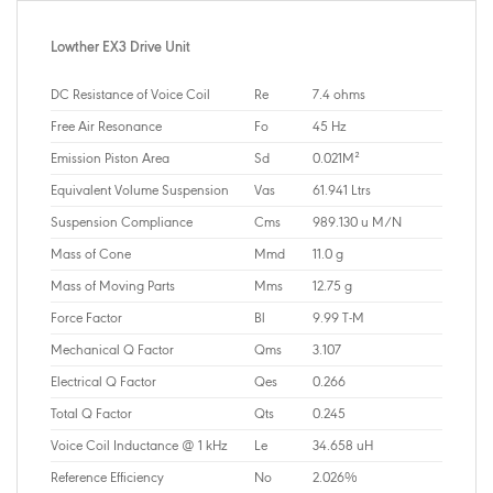
Lowther EX3 Drive Unit
DC Resistance of Voice Coil
Re
7.4 ohms
Free Air Resonance
Fo
45 Hz
Emission Piston Area
Sd
0.021M²
Equivalent Volume Suspension
Vas
61.941 Ltrs
Suspension Compliance
Cms
989.130 u M/N
Mass of Cone
Mmd
11.0 g
Mass of Moving Parts
Mms
12.75 g
Force Factor
Bl
9.99 T-M
Mechanical Q Factor
Qms
3.107
Electrical Q Factor
Qes
0.266
Total Q Factor
Qts
0.245
Voice Coil Inductance @ 1 kHz
Le
34.658 uH
Reference Efficiency
No
2.026%