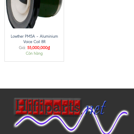
Lowther PM5A – Aluminium
Voice Coil 8R
55,000,000
₫
Giá:
Còn hàng