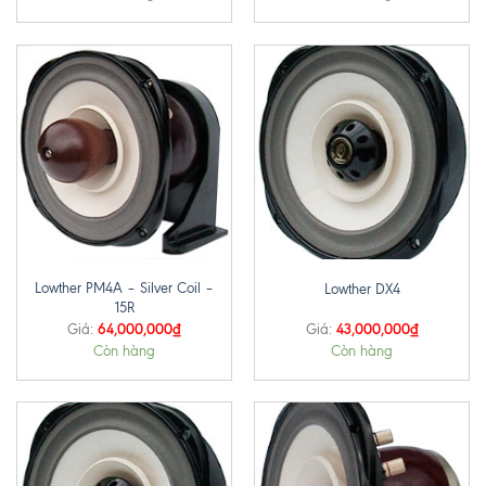
Lowther PM4A – Silver Coil –
Lowther DX4
15R
64,000,000
₫
43,000,000
₫
Giá:
Giá:
Còn hàng
Còn hàng