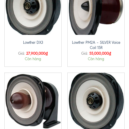
Lowther PM2A – SILVER Voice
Lowther DX3
Coil 15R
27,900,000
₫
55,000,000
₫
Giá:
Giá:
Còn hàng
Còn hàng