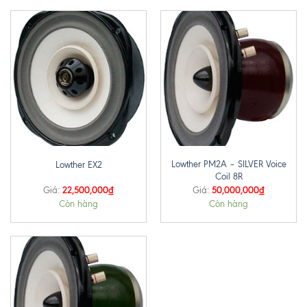
Lowther PM2A – SILVER Voice
Lowther EX2
Coil 8R
22,500,000
₫
50,000,000
₫
Giá:
Giá:
Còn hàng
Còn hàng