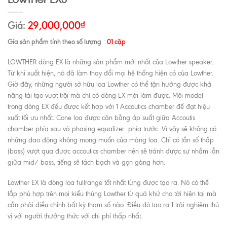
Giá:
29,000,000
₫
Gía sản phẩm tính theo số lượng
01 cặp
:
LOWTHER dòng EX là những sản phẩm mới nhất của Lowther speaker.
Từ khi xuất hiện, nó đã làm thay đổi mọi hệ thống hiện có của Lowther.
Giờ đây, những người sở hữu loa Lowther có thể tận hưởng được khả
năng tái tạo vượt trội mà chỉ có dòng EX mới làm được. Mỗi model
trong dòng EX đều được kết hợp với 1 Accoutics chamber để đạt hiệu
xuất tối ưu nhất. Cone loa được cân bằng áp suất giữa Accoutis
chamber phía sau và phasing equalizer phía trước. Vì vậy sẽ không có
những dao động không mong muốn của màng loa. Chỉ có tần số thấp
(bass) vượt qua được accoutics chamber nên sẽ tránh được sự nhầm lẫn
giữa mid/ bass, tiếng sẽ tách bạch và gọn gàng hơn.
Lowther EX là dòng loa fullrange tốt nhất từng được tạo ra. Nó có thể
lắp phù hợp trên mọi kiểu thùng Lowther từ quá khứ cho tới hiện tại mà
cần phải điều chỉnh bất kỳ tham số nào. Điều đó tạo ra 1 trải nghiệm thú
vị với người thưởng thức với chi phí thấp nhất.