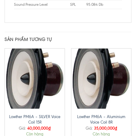
Sound Pressure Level
SPL
95.084 Db
SẢN PHẨM TƯƠNG TỰ
Lowther PM6A – SILVER Voice
Lowther PM6A – Aluminium
Coil 15R
Voice Coil 8R
40,000,000
₫
35,000,000
₫
Giá:
Giá:
Còn hàng
Còn hàng