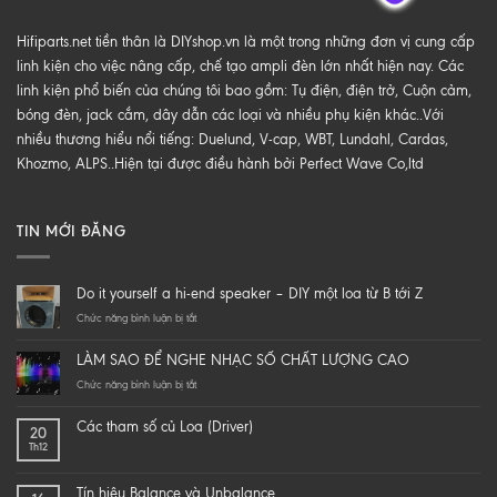
Hifiparts.net tiền thân là DIYshop.vn là một trong những đơn vị cung cấp
linh kiện cho việc nâng cấp, chế tạo ampli đèn lớn nhất hiện nay. Các
linh kiện phổ biến của chúng tôi bao gồm: Tụ điện, điện trở, Cuộn cảm,
bóng đèn, jack cắm, dây dẫn các loại và nhiều phụ kiện khác..Với
nhiều thương hiểu nổi tiếng: Duelund, V-cap, WBT, Lundahl, Cardas,
Khozmo, ALPS..Hiện tại được điều hành bởi Perfect Wave Co,ltd
TIN MỚI ĐĂNG
Do it yourself a hi-end speaker – DIY một loa từ B tới Z
ở
Chức năng bình luận bị tắt
Do
it
LÀM SAO ĐỂ NGHE NHẠC SỐ CHẤT LƯỢNG CAO
yourself
a
ở
Chức năng bình luận bị tắt
hi-
LÀM
end
SAO
Các tham số củ Loa (Driver)
20
speaker
ĐỂ
Th12
–
NGHE
DIY
NHẠC
một
SỐ
Tín hiệu Balance và Unbalance