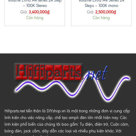
Volume Elma A4 series 24 Step
Volume Elma A4 Series 24
– 100K Stereo
Steps – 100K mono
3,400,000
₫
2,500,000
₫
Giá:
Giá:
Còn hàng
Còn hàng
Hifiparts.net tiền thân là DIYshop.vn là một trong những đơn vị cung cấp
linh kiện cho việc nâng cấp, chế tạo ampli đèn lớn nhất hiện nay. Các
linh kiện phổ biến của chúng tôi bao gồm: Tụ điện, điện trở, Cuộn cảm,
bóng đèn, jack cắm, dây dẫn các loại và nhiều phụ kiện khác..Với