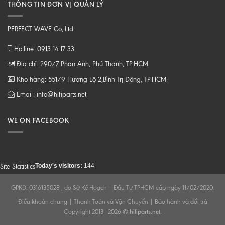
THÔNG TIN ĐƠN VỊ QUẢN LÝ
PERFECT WAVE Co,.Ltd
Hotline: 0913 14 17 33
Địa chỉ: 290/7 Phan Anh, Phú Thạnh, TP.HCM
Kho hàng: 551/9 Hương Lộ 2,Bình Trị Đông, TP.HCM
Emai : info@hifiparts.net
WE ON FACEBOOK
Today's visitors:
144
Site Statistics
GPKD: 0316135028 , do Sở Kế Hoạch – Đầu Tư TPHCM cấp ngày 11/02/2020.
Điều khoản chung
|
Thanh Toán và Vận Chuyển
|
Bảo hành và đổi trả
Copyright 2013 - 2026 ©
hifiparts.net
.