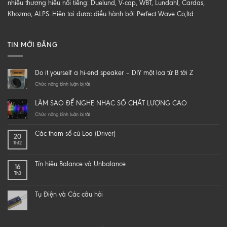
nhiều thương hiểu nổi tiếng: Duelund, V-cap, WBT, Lundahl, Cardas,
Khozmo, ALPS..Hiện tại được điều hành bởi Perfect Wave Co,ltd
TIN MỚI ĐĂNG
Do it yourself a hi-end speaker – DIY một loa từ B tới Z
ở
Chức năng bình luận bị tắt
Do
it
LÀM SAO ĐỂ NGHE NHẠC SỐ CHẤT LƯỢNG CAO
yourself
a
ở
Chức năng bình luận bị tắt
hi-
LÀM
end
SAO
Các tham số củ Loa (Driver)
20
speaker
ĐỂ
Th12
–
NGHE
DIY
NHẠC
một
SỐ
Tín hiệu Balance và Unbalance
16
loa
CHẤT
Th3
từ
LƯỢNG
B
CAO
tới
Tụ Điện và Các câu hỏi
Z