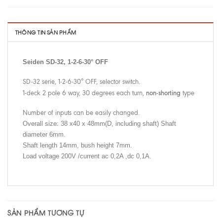
THÔNG TIN SẢN PHẨM
Seiden SD-32, 1-2-6-30° OFF
SD-32 serie, 1-2-6-30° OFF, selector switch.
non-shorting
1-deck 2 pole 6 way, 30 degrees each turn,
type
Number of inputs can be easily changed.
Overall size: 38 x40 x 48mm(D, including shaft) Shaft
diameter 6mm.
Shaft length 14mm, bush height 7mm
.
Load voltage 200V /current ac 0,2A ,dc 0,1A.
SẢN PHẨM TƯƠNG TỰ