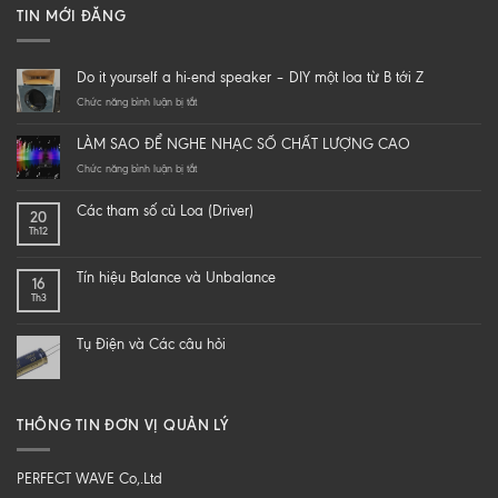
TIN MỚI ĐĂNG
Do it yourself a hi-end speaker – DIY một loa từ B tới Z
ở
Chức năng bình luận bị tắt
Do
it
LÀM SAO ĐỂ NGHE NHẠC SỐ CHẤT LƯỢNG CAO
yourself
a
ở
Chức năng bình luận bị tắt
hi-
LÀM
end
SAO
Các tham số củ Loa (Driver)
20
speaker
ĐỂ
Th12
–
NGHE
DIY
NHẠC
một
SỐ
Tín hiệu Balance và Unbalance
16
loa
CHẤT
Th3
từ
LƯỢNG
B
CAO
tới
Tụ Điện và Các câu hỏi
Z
THÔNG TIN ĐƠN VỊ QUẢN LÝ
PERFECT WAVE Co,.Ltd