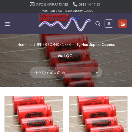
Skip
INFO@HIFIPARTS.NET
0913 14.17.33
to
Mon - Sat 8.00 - 18.00 Sunday CLOSE
content
Tụ Hóa Jupiter Cosmos
Home
»
JUPITER CONDENSER
»
LỌC