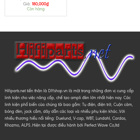
180,000
₫
Giá:
Còn hàng
Hifiparts.net tiền thân là DIYshop.vn là một trong những đơn vị cung cấp
linh kiện cho việc nâng cấp, chế tạo ampli đèn lớn nhất hiện nay. Các
linh kiện phổ biến của chúng tôi bao gồm: Tụ điện, điện trở, Cuộn cảm,
bóng đèn, jack cắm, dây dẫn các loại và nhiều phụ kiện khác..Với
nhiều thương hiểu nổi tiếng: Duelund, V-cap, WBT, Lundahl, Cardas,
Khozmo, ALPS..Hiện tại được điều hành bởi Perfect Wave Co,ltd