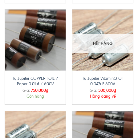
HẾT HÀNG
Tụ Jupiter COPPER FOIL /
Tụ Jupiter VitaminQ Oil
Paper 0.01uf / 600V
0.047uF 600V
750,000
₫
500,000
₫
Giá:
Giá:
Còn hàng
Hàng đang về