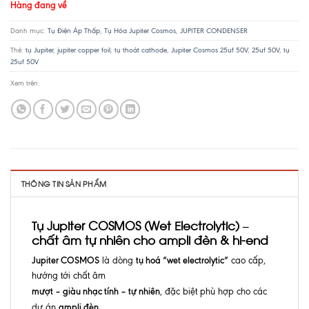
Hàng đang về
Danh mục:
Tụ Điện Áp Thấp
,
Tụ Hóa Jupiter Cosmos
,
JUPITER CONDENSER
Thẻ:
tụ Jupiter
,
jupiter copper foil
,
tụ thoát cathode
,
Jupiter Cosmos 25uf 50V
,
25uf 50V
,
tụ
25uf 50V
Xem trên:
THÔNG TIN SẢN PHẨM
Tụ Jupiter COSMOS (Wet Electrolytic) –
chất âm tự nhiên cho ampli đèn & hi-end
Jupiter COSMOS
tụ hoá “wet electrolytic”
là dòng
cao cấp,
hướng tới chất âm
mượt – giàu nhạc tính – tự nhiên
, đặc biệt phù hợp cho các
ampli đèn
dự án
,