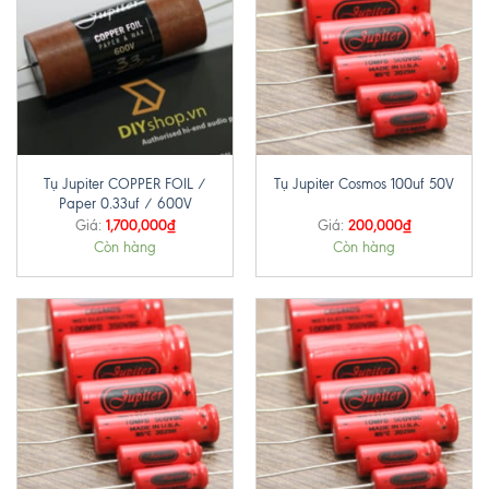
Tụ Jupiter COPPER FOIL /
Tụ Jupiter Cosmos 100uf 50V
Paper 0.33uf / 600V
1,700,000
₫
200,000
₫
Giá:
Giá:
Còn hàng
Còn hàng