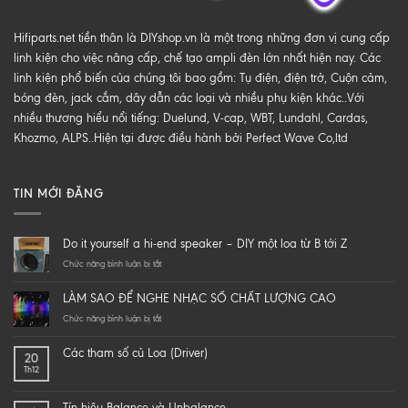
Hifiparts.net tiền thân là DIYshop.vn là một trong những đơn vị cung cấp
linh kiện cho việc nâng cấp, chế tạo ampli đèn lớn nhất hiện nay. Các
linh kiện phổ biến của chúng tôi bao gồm: Tụ điện, điện trở, Cuộn cảm,
bóng đèn, jack cắm, dây dẫn các loại và nhiều phụ kiện khác..Với
nhiều thương hiểu nổi tiếng: Duelund, V-cap, WBT, Lundahl, Cardas,
Khozmo, ALPS..Hiện tại được điều hành bởi Perfect Wave Co,ltd
TIN MỚI ĐĂNG
Do it yourself a hi-end speaker – DIY một loa từ B tới Z
ở
Chức năng bình luận bị tắt
Do
it
LÀM SAO ĐỂ NGHE NHẠC SỐ CHẤT LƯỢNG CAO
yourself
a
ở
Chức năng bình luận bị tắt
hi-
LÀM
end
SAO
Các tham số củ Loa (Driver)
20
speaker
ĐỂ
Th12
–
NGHE
DIY
NHẠC
một
SỐ
Tín hiệu Balance và Unbalance