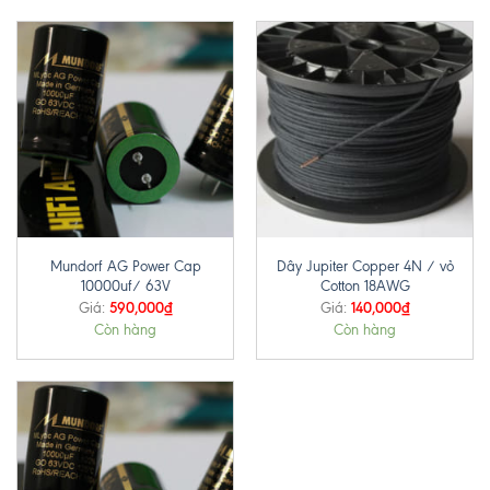
Mundorf AG Power Cap
Dây Jupiter Copper 4N / vỏ
10000uf/ 63V
Cotton 18AWG
590,000
₫
140,000
₫
Giá:
Giá:
Còn hàng
Còn hàng