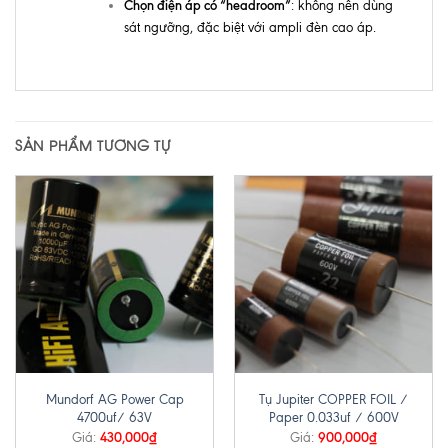
Chọn điện áp có “headroom”
: không nên dùng
sát ngưỡng, đặc biệt với ampli đèn cao áp.
SẢN PHẨM TƯƠNG TỰ
Mundorf AG Power Cap
Tụ Jupiter COPPER FOIL /
4700uf/ 63V
Paper 0.033uf / 600V
430,000
₫
900,000
₫
Giá:
Giá: