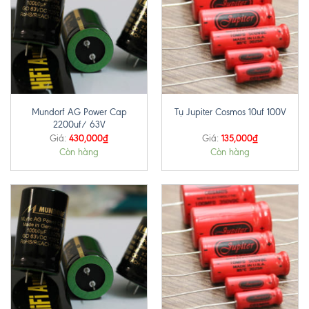
Mundorf AG Power Cap
Tụ Jupiter Cosmos 10uf 100V
2200uf/ 63V
430,000
₫
135,000
₫
Giá:
Giá:
Còn hàng
Còn hàng