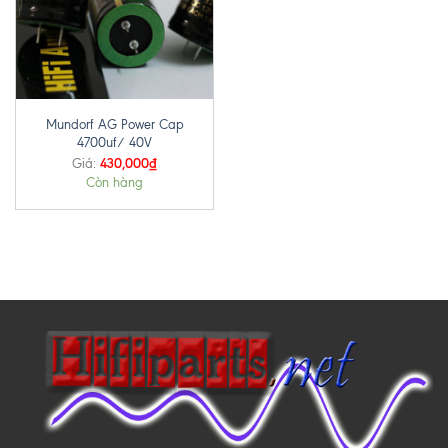
Mundorf AG Power Cap
4700uf/ 40V
430,000
₫
Giá:
Còn hàng