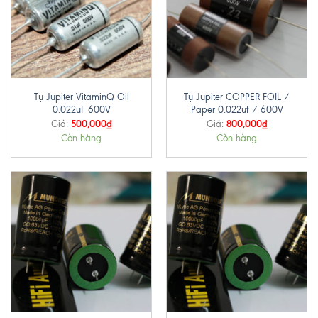
Tụ Jupiter VitaminQ Oil
Tụ Jupiter COPPER FOIL /
0.022uF 600V
Paper 0.022uf / 600V
500,000
₫
800,000
₫
Giá:
Giá:
Còn hàng
Còn hàng