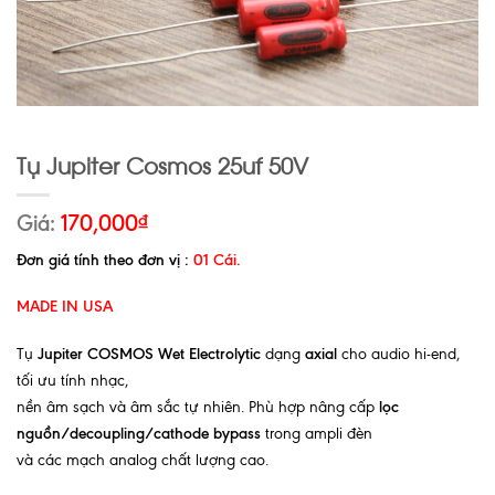
Tụ Jupiter Cosmos 25uf 50V
Giá:
170,000
₫
Đơn giá tính theo đơn vị :
01 Cái.
MADE IN USA
Tụ
Jupiter COSMOS Wet Electrolytic
dạng
axial
cho audio hi-end,
tối ưu tính nhạc,
nền âm sạch và âm sắc tự nhiên. Phù hợp nâng cấp
lọc
nguồn/decoupling/cathode bypass
trong ampli đèn
và các mạch analog chất lượng cao.