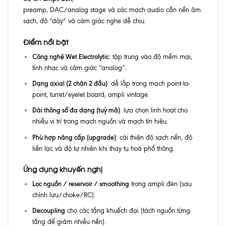
preamp, DAC/analog stage và các mạch audio cần nền âm
sạch, độ “dày” và cảm giác nghe dễ chịu.
Điểm nổi bật
Công nghệ Wet Electrolytic
: tập trung vào độ mềm mại,
tính nhạc và cảm giác “analog”.
Dạng axial (2 chân 2 đầu)
: dễ lắp trong mạch point-to-
point, turret/eyelet board, ampli vintage.
Dải thông số đa dạng (tuỳ mã)
: lựa chọn linh hoạt cho
nhiều vị trí trong mạch nguồn và mạch tín hiệu.
Phù hợp nâng cấp (upgrade)
: cải thiện độ sạch nền, độ
liền lạc và độ tự nhiên khi thay tụ hoá phổ thông.
Ứng dụng khuyến nghị
Lọc nguồn / reservoir / smoothing
trong ampli đèn (sau
chỉnh lưu/choke/RC).
Decoupling
cho các tầng khuếch đại (tách nguồn từng
tầng để giảm nhiễu nền).