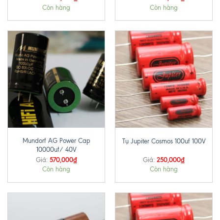
Còn hàng
Còn hàng
Mundorf AG Power Cap
Tụ Jupiter Cosmos 100uf 100V
10000uf/ 40V
570,000
₫
250,000
₫
Giá:
Giá:
Còn hàng
Còn hàng