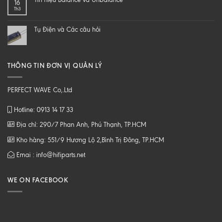
16
loa
CHẤT
Th3
từ
LƯỢNG
B
CAO
tới
Tụ Điện và Các câu hỏi
Z
THÔNG TIN ĐƠN VỊ QUẢN LÝ
PERFECT WAVE Co,.Ltd
Hotline: 0913 14 17 33
Địa chỉ: 290/7 Phan Anh, Phú Thạnh, TP.HCM
Kho hàng: 551/9 Hương Lộ 2,Bình Trị Đông, TP.HCM
Emai : info@hifiparts.net
WE ON FACEBOOK