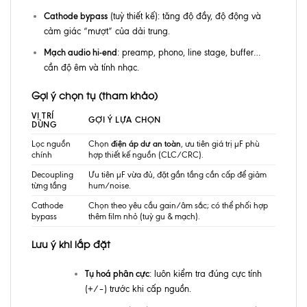
Cathode bypass
(tuỳ thiết kế): tăng độ đầy, độ động và
cảm giác “mượt” của dải trung.
Mạch audio hi-end
: preamp, phono, line stage, buffer…
cần độ êm và tính nhạc.
Gợi ý chọn tụ (tham khảo)
VỊ TRÍ
GỢI Ý LỰA CHỌN
DÙNG
Lọc nguồn
Chọn
điện áp dư an toàn
, ưu tiên giá trị µF phù
chính
hợp thiết kế nguồn (CLC/CRC).
Decoupling
Ưu tiên µF vừa đủ, đặt gần tầng cần cấp để giảm
từng tầng
hum/noise.
Cathode
Chọn theo yêu cầu gain/âm sắc; có thể phối hợp
bypass
thêm film nhỏ (tuỳ gu & mạch).
Lưu ý khi lắp đặt
Tụ hoá phân cực
: luôn kiểm tra đúng cực tính
(+/–) trước khi cấp nguồn.