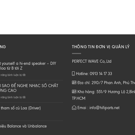
ĂNG
THÔNG TIN ĐƠN VỊ QUẢN LÝ
PERFECT WAVE Co,.Ltd
t yourself a hi-end speaker – DIY
loa từ B tới Z
Hotline: 0913 14 17 33
ở
năng bình luận bị tắt
Do
Địa chỉ: 290/7 Phan Anh, Phú T
it
 SAO ĐỂ NGHE NHẠC SỐ CHẤT
yourself
ỢNG CAO
Kho hàng: 551/9 Hương Lộ 2,Bình
a
ở
năng bình luận bị tắt
hi-
TP.HCM
LÀM
end
SAO
speaker
Emai : info@hifiparts.net
tham số củ Loa (Driver)
ĐỂ
–
NGHE
DIY
NHẠC
một
SỐ
loa
 hiệu Balance và Unbalance
CHẤT
từ
LƯỢNG
B