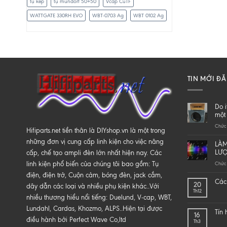
tụ kép
tụ mundorf 50+50
Vcap CuTF
WATTGATE 330RH EVO
WBT-0703 Ag
WBT 0102 Ag
TIN MỚI Đ
Do i
một 
Chức 
Hifiparts.net tiền thân là DIYshop.vn là một trong
những đơn vị cung cấp linh kiện cho việc nâng
LÀM
LƯ
cấp, chế tạo ampli đèn lớn nhất hiện nay. Các
linh kiện phổ biến của chúng tôi bao gồm: Tụ
Chức 
điện, điện trở, Cuộn cảm, bóng đèn, jack cắm,
Các 
20
dây dẫn các loại và nhiều phụ kiện khác..Với
Th12
nhiều thương hiểu nổi tiếng: Duelund, V-cap, WBT,
Lundahl, Cardas, Khozmo, ALPS..Hiện tại được
Tín
16
điều hành bởi Perfect Wave Co,ltd
Th3