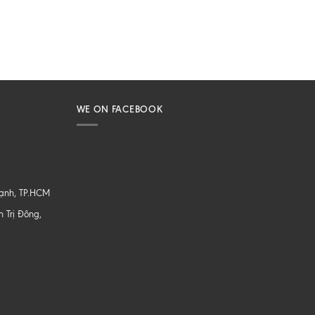
WE ON FACEBOOK
hạnh, TP.HCM
 Trị Đông,