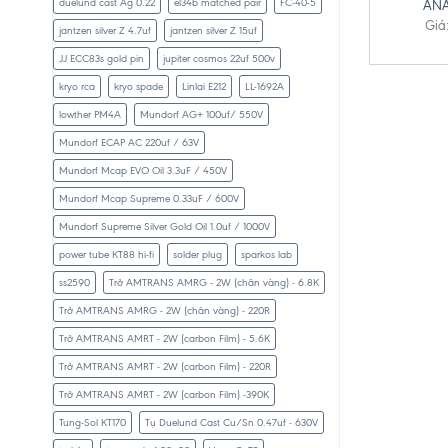
duelund cast Ag 0.22
el34b matched pair
FC-40-5
ANA
Giá
jantzen silver Z 4.7uf
jantzen silver Z 15uf
JJ ECC83s gold pin
jupiter cosmos 22uf 500v
kryo rca
kryo spade
Linlai E212
LL-1692A
lowther PM4A
Mundorf AG+ 100uf/ 550V
Mundorf ECAP AC 220uf / 63V
Mundorf Mcap EVO Oil 3.3uF / 450V
Mundorf Mcap Supreme 0.33uF / 600V
Mundorf Supreme Silver Gold Oil 1.0uf / 1000V
power tube KT88 hi-fi
solder plug
sparkos lab
ss2590
Trở AMTRANS AMRG - 2W (chân vàng) - 6.8K
Trở AMTRANS AMRG - 2W (chân vàng) - 220R
Trở AMTRANS AMRT - 2W (carbon Film) - 5.6K
Trở AMTRANS AMRT - 2W (carbon Film) - 220R
Trở AMTRANS AMRT - 2W (carbon Film) -390K
Tung-Sol KT170
Tụ Duelund Cast Cu/Sn 0.47uf - 630V