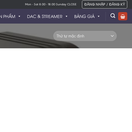
ĐĂNG NHẬP / ĐĂNG KÝ
Mon - Sat 8.00 - 18.00 Sunday CLOSE
N PHẨM
DAC & STREAMER
BẢNG GIÁ