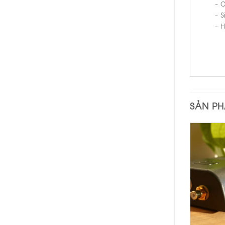
– O
– S
– H
SẢN P
+