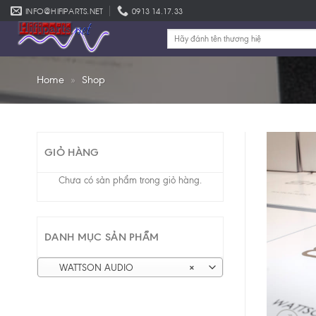
Skip
INFO@HIFIPARTS.NET
0913 14.17.33
to
Tìm
content
kiếm:
Home
»
Shop
GIỎ HÀNG
Chưa có sản phẩm trong giỏ hàng.
DANH MỤC SẢN PHẨM
WATTSON AUDIO
×