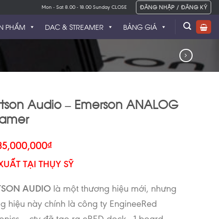
ĐĂNG NHẬP / ĐĂNG KÝ
Mon - Sat 8.00 - 18.00 Sunday CLOSE
N PHẨM
DAC & STREAMER
BẢNG GIÁ
tson Audio – Emerson ANALOG
eamer
35,000,000
₫
XUẤT TẠI THỤY SỸ
TSON AUDIO
là một thương hiệu mới, nhưng
g hiệu này chính là công ty EngineeRed
ronics – cty đã tạo ra eRED-dock , 1 board