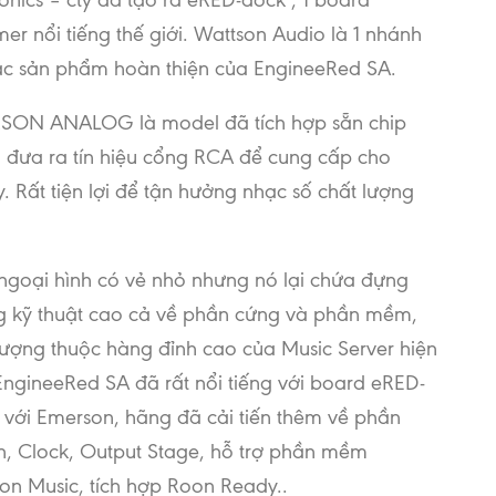
mer nổi tiếng thế giới. Wattson Audio là 1 nhánh
ác sản phẩm hoàn thiện của EngineeRed SA.
SON ANALOG là model đã tích hợp sẵn chip
 đưa ra tín hiệu cổng RCA để cung cấp cho
. Rất tiện lợi để tận hưởng nhạc số chất lượng
ngoại hình có vẻ nhỏ nhưng nó lại chứa đựng
 kỹ thuật cao cả về phần cứng và phần mềm,
lượng thuộc hàng đỉnh cao của Music Server hiện
EngineeRed SA đã rất nổi tiếng với board eRED-
 với Emerson, hãng đã cải tiến thêm về phần
, Clock, Output Stage, hỗ trợ phần mềm
on Music, tích hợp Roon Ready..