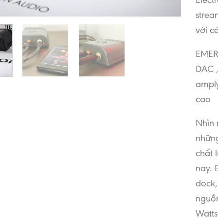
strea
với c
EMER
DAC ,
amply
cao
Nhìn 
những
chất 
nay. 
dock,
nguồn
Watts