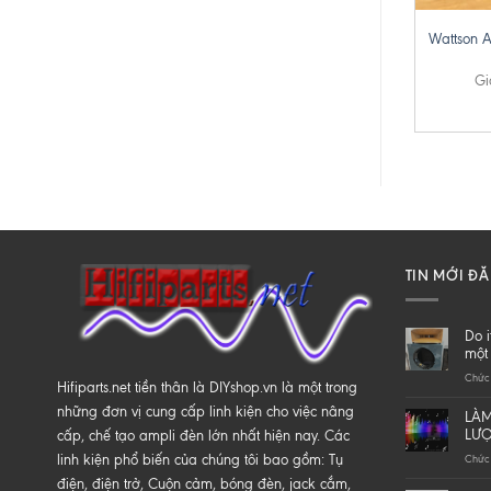
Wattson A
Gi
TIN MỚI Đ
Do i
một 
Chức 
Hifiparts.net tiền thân là DIYshop.vn là một trong
những đơn vị cung cấp linh kiện cho việc nâng
LÀM
LƯ
cấp, chế tạo ampli đèn lớn nhất hiện nay. Các
linh kiện phổ biến của chúng tôi bao gồm: Tụ
Chức 
điện, điện trở, Cuộn cảm, bóng đèn, jack cắm,