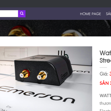
HOME PAGE
SẢ
Wat
Str
Giá:
SẢN 
WAT
thươn
Elect