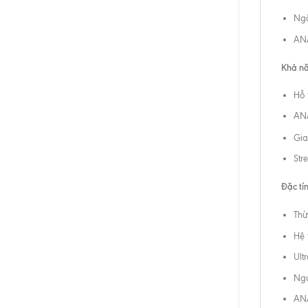
Ngõ
ANA
Khả năn
Hỗ 
ANA
Gia
Str
Đặc tí
Thừ
Hệ 
Ult
Ngu
AN