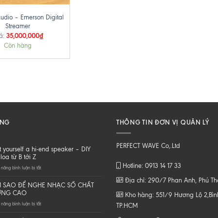
udio – Emerson Digital
Streamer
35,000,000
₫
á:
Còn hàng
ĂNG
THÔNG TIN ĐƠN VỊ QUẢN LÝ
PERFECT WAVE Co,.Ltd
t yourself a hi-end speaker – DIY
loa từ B tới Z
Hotline: 0913 14 17 33
ở
năng bình luận bị tắt
Do
Địa chỉ: 290/7 Phan Anh, Phú T
it
 SAO ĐỂ NGHE NHẠC SỐ CHẤT
yourself
ỢNG CAO
Kho hàng: 551/9 Hương Lộ 2,Bình
a
ở
năng bình luận bị tắt
hi-
TP.HCM
LÀM
end
SAO