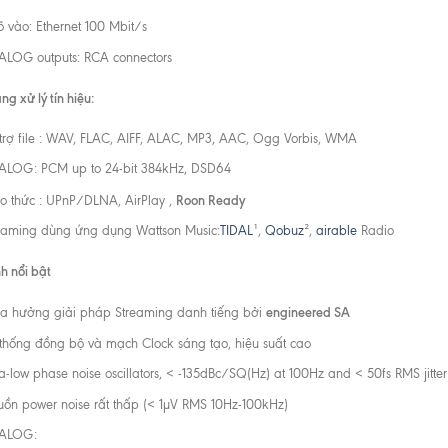
 vào: Ethernet 100 Mbit/s
LOG outputs: RCA connectors
g xử lý tín hiệu:
trợ file : WAV, FLAC, AIFF, ALAC, MP3, AAC, Ogg Vorbis, WMA
LOG: PCM up to 24-bit 384kHz, DSD64
Roon Ready
o thức : UPnP/DLNA, AirPlay ,
eaming dùng ứng dụng Wattson Music:
TIDAL
¹,
Qobuz
²,
airable
Radio
nh nổi bật
engineered SA
a hưởng giải pháp Streaming danh tiếng bởi
thống đồng bộ và mạch Clock sáng tạo, hiệu suất cao
ra-low phase noise oscillators, < -135dBc/SQ(Hz) at 100Hz and < 50fs RMS jitter
ồn power noise rất thấp (< 1µV RMS 10Hz-100kHz)
ALOG: