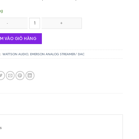
ng
 Audio - Emerson ANALOG Streamer số lượng
ÊM VÀO GIỎ HÀNG
c:
WATTSON AUDIO
,
EMERSON ANALOG STREAMER/ DAC
s