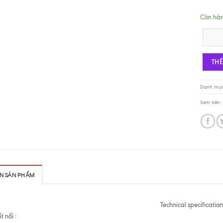
Còn hà
Wattson
TH
Danh mụ
Xem trên:
IN SẢN PHẨM
Technical specification
t nối :