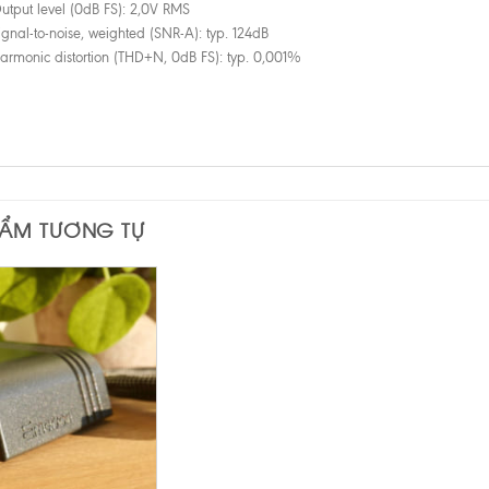
utput level (0dB FS): 2,0V RMS
ignal-to-noise, weighted (SNR-A): typ. 124dB
armonic distortion (THD+N, 0dB FS): typ. 0,001%
HẨM TƯƠNG TỰ