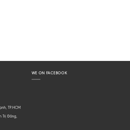
WE ON FACEBOOK
hạnh, TP.HCM
 Trị Đông,