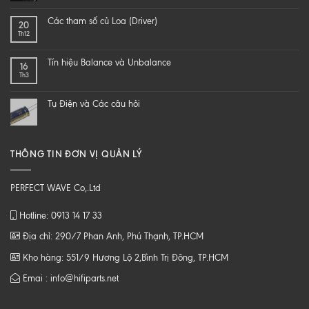
hi-
LÀM
end
SAO
Các tham số củ Loa (Driver)
20
speaker
ĐỂ
Th12
–
NGHE
DIY
NHẠC
một
SỐ
Tín hiệu Balance và Unbalance
16
loa
CHẤT
Th3
từ
LƯỢNG
B
CAO
tới
Tụ Điện và Các câu hỏi
Z
THÔNG TIN ĐƠN VỊ QUẢN LÝ
PERFECT WAVE Co,.Ltd
Hotline: 0913 14 17 33
Địa chỉ: 290/7 Phan Anh, Phú Thạnh, TP.HCM
Kho hàng: 551/9 Hương Lộ 2,Bình Trị Đông, TP.HCM
Emai : info@hifiparts.net