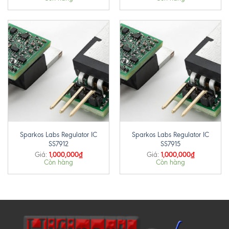
Sparkos Labs Regulator IC
Sparkos Labs Regulator IC
SS7912
SS7915
1,000,000
₫
1,000,000
₫
Giá:
Giá:
Còn hàng
Còn hàng