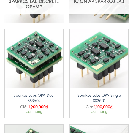
SPARKOS LAB DISCRETE
IC ỔN ÁP SPARKOS LAB
OPAMP
Sparkos Labs OPA Dual
Sparkos Labs OPA Single
SS3602
SS3601
1,900,000
₫
1,100,000
₫
Giá:
Giá:
Còn hàng
Còn hàng