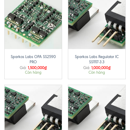
Sparkos Labs OPA SS2590
Sparkos Labs Regulator IC
PRO
SS1117-3.3
1,500,000
₫
1,000,000
₫
Giá:
Giá:
Còn hàng
Còn hàng