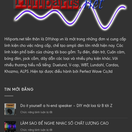
Hifiparts.net tiền thân là DIYshop.vn là một trong những đơn vị cung cấp
linh kiện cho việc nâng cấp, chế tạo ampli đèn lớn nhất hiện nay. Các
linh kiện phổ biến của chúng tôi bao gồm: Tụ điện, điện trở, Cuộn cảm,
bóng đèn, jack cắm, dây dẫn các loại và nhiều phụ kiện khác..Với
nhiều thương hiểu nổi tiếng: Duelund, V-cap, WBT, Lundahl, Cardas,
Khozmo, ALPS..Hiện tại được điều hành bởi Perfect Wave Co,ltd
TIN MỚI ĐĂNG
Do it yourself a hi-end speaker – DIY một loa từ B tới Z
ở
Chức năng bình luận bị tắt
Do
it
LÀM SAO ĐỂ NGHE NHẠC SỐ CHẤT LƯỢNG CAO
yourself
a
ở
Chức năng bình luận bị tắt