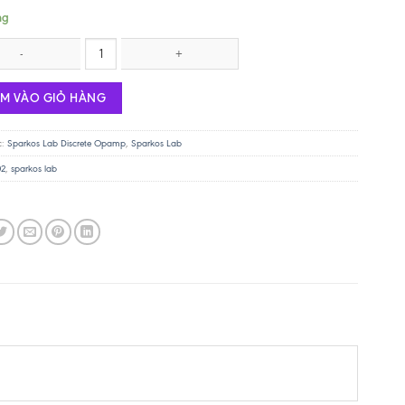
ng
 Labs OPA Dual SS3602 số lượng
ÊM VÀO GIỎ HÀNG
c:
Sparkos Lab Discrete Opamp
,
Sparkos Lab
02
,
sparkos lab