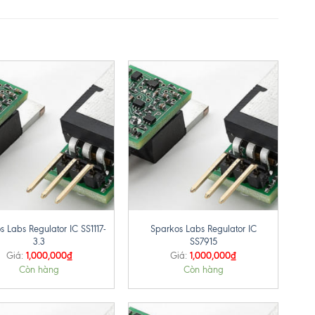
+
s Labs Regulator IC SS1117-
Sparkos Labs Regulator IC
3.3
SS7915
1,000,000
₫
1,000,000
₫
Giá:
Giá:
Còn hàng
Còn hàng