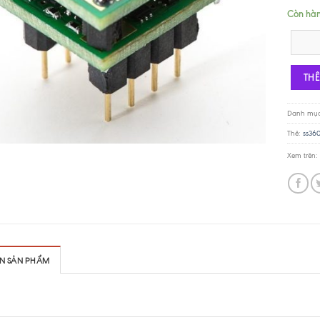
Còn hà
Sparkos
TH
Danh mụ
Thẻ:
ss36
Xem trên:
IN SẢN PHẨM