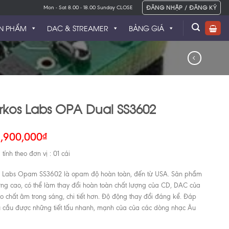
ĐĂNG NHẬP / ĐĂNG KÝ
Mon - Sat 8.00 - 18.00 Sunday CLOSE
N PHẨM
DAC & STREAMER
BẢNG GIÁ
rkos Labs OPA Dual SS3602
1,900,000
₫
tính theo đơn vị : 01 cái
s Labs Opam SS3602 là opam độ hoàn toàn, đến từ USA. Sản phẩm
ợng cao, có thể làm thay đổi hoàn toàn chất lượng của CD, DAC của
o chất âm trong sáng, chi tiết hơn. Độ động thay đổi đáng kể. Đáp
 cầu được những tiết tấu nhanh, mạnh của của các dòng nhạc Âu