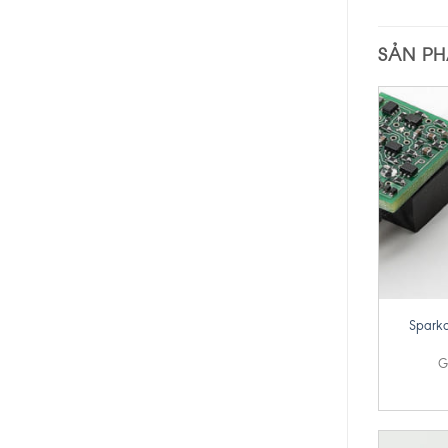
SẢN P
+
Sparko
G