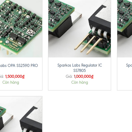
+
+
Sparkos Labs Regulator IC
Spa
Labs OPA SS2590 PRO
SS7805
1,500,000
₫
1,000,000
₫
iá:
Giá:
Còn hàng
Còn hàng