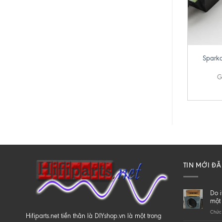
+
Sparko
G
TIN MỚI Đ
Do i
một 
Chức 
Hifiparts.net tiền thân là DIYshop.vn là một trong