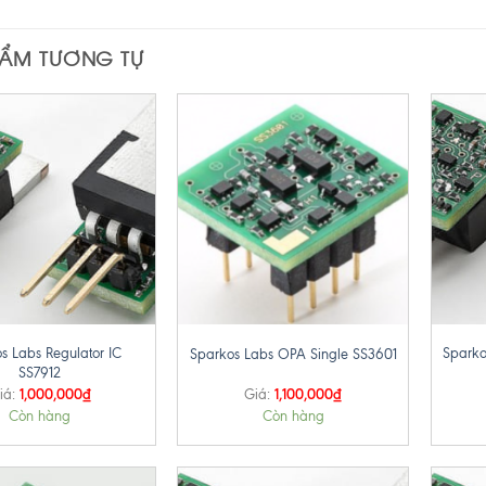
HẨM TƯƠNG TỰ
+
+
s Labs Regulator IC
Sparko
Sparkos Labs OPA Single SS3601
SS7912
1,000,000
₫
1,100,000
₫
iá:
Giá:
Còn hàng
Còn hàng