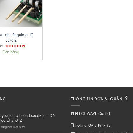
s Labs Regulator IC
SS7812
1,000,000
₫
iá:
Còn hàng
ĂNG
THÔNG TIN ĐƠN VỊ QUẢN LÝ
PERFECT WAVE Co,.Ltd
t yourself a hi-end speaker – DIY
loa từ B tới Z
Hotline: 0913 14 17 33
ở
năng bình luận bị tắt
Do