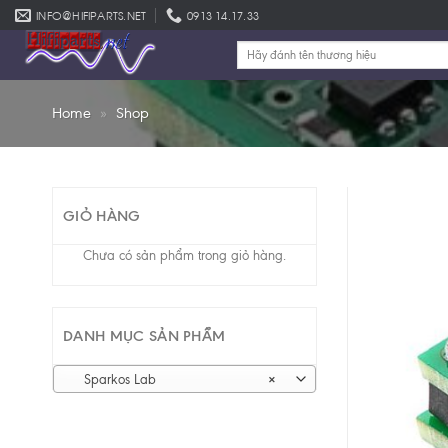
Skip
INFO@HIFIPARTS.NET
0913 14.17.33
to
Tìm
content
kiếm:
Home
»
Shop
GIỎ HÀNG
Chưa có sản phẩm trong giỏ hàng.
DANH MỤC SẢN PHẨM
Sparkos Lab
×