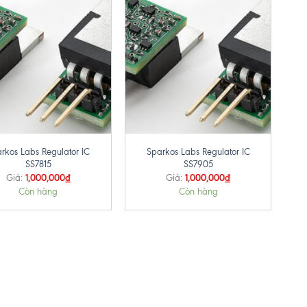
+
rkos Labs Regulator IC
Sparkos Labs Regulator IC
SS7815
SS7905
1,000,000
₫
1,000,000
₫
Giá:
Giá:
Còn hàng
Còn hàng