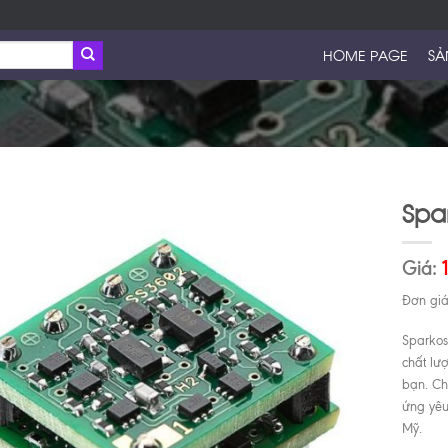
HOME PAGE
SẢ
Spa
Giá:
Đơn giá 
Sparko
chất lư
bạn. Ch
ứng yêu
Mỹ.