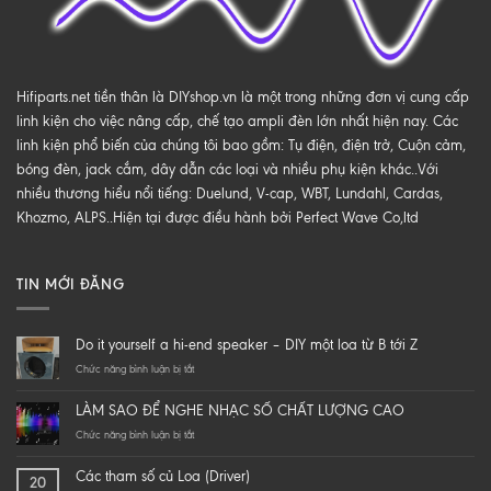
Hifiparts.net tiền thân là DIYshop.vn là một trong những đơn vị cung cấp
linh kiện cho việc nâng cấp, chế tạo ampli đèn lớn nhất hiện nay. Các
linh kiện phổ biến của chúng tôi bao gồm: Tụ điện, điện trở, Cuộn cảm,
bóng đèn, jack cắm, dây dẫn các loại và nhiều phụ kiện khác..Với
nhiều thương hiểu nổi tiếng: Duelund, V-cap, WBT, Lundahl, Cardas,
Khozmo, ALPS..Hiện tại được điều hành bởi Perfect Wave Co,ltd
TIN MỚI ĐĂNG
Do it yourself a hi-end speaker – DIY một loa từ B tới Z
ở
Chức năng bình luận bị tắt
Do
it
LÀM SAO ĐỂ NGHE NHẠC SỐ CHẤT LƯỢNG CAO
yourself
a
ở
Chức năng bình luận bị tắt
hi-
LÀM
end
SAO
Các tham số củ Loa (Driver)
20
speaker
ĐỂ