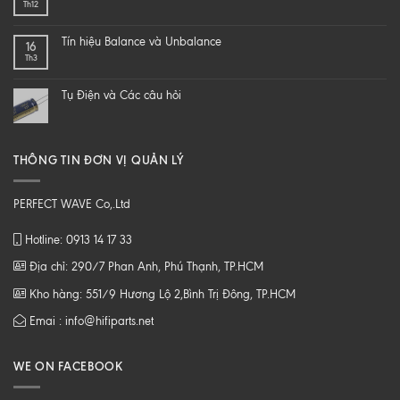
Th12
–
NGHE
DIY
NHẠC
một
SỐ
Tín hiệu Balance và Unbalance
16
loa
CHẤT
Th3
từ
LƯỢNG
B
CAO
tới
Tụ Điện và Các câu hỏi
Z
THÔNG TIN ĐƠN VỊ QUẢN LÝ
PERFECT WAVE Co,.Ltd
Hotline: 0913 14 17 33
Địa chỉ: 290/7 Phan Anh, Phú Thạnh, TP.HCM
Kho hàng: 551/9 Hương Lộ 2,Bình Trị Đông, TP.HCM
Emai : info@hifiparts.net
WE ON FACEBOOK