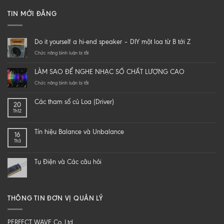
TIN MỚI ĐĂNG
Do it yourself a hi-end speaker – DIY một loa từ B tới Z
ở
Chức năng bình luận bị tắt
Do
it
LÀM SAO ĐỂ NGHE NHẠC SỐ CHẤT LƯỢNG CAO
yourself
a
ở
Chức năng bình luận bị tắt
hi-
LÀM
end
SAO
Các tham số củ Loa (Driver)
20
speaker
ĐỂ
Th12
–
NGHE
DIY
NHẠC
một
SỐ
Tín hiệu Balance và Unbalance
16
loa
CHẤT
Th3
từ
LƯỢNG
B
CAO
tới
Tụ Điện và Các câu hỏi
Z
THÔNG TIN ĐƠN VỊ QUẢN LÝ
PERFECT WAVE Co,.Ltd