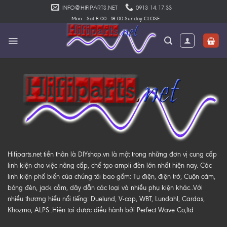
Skip
INFO@HIFIPARTS.NET
0913 14.17.33
to
Mon - Sat 8.00 - 18.00 Sunday CLOSE
content
Hifiparts.net tiền thân là DIYshop.vn là một trong những đơn vị cung cấp
linh kiện cho việc nâng cấp, chế tạo ampli đèn lớn nhất hiện nay. Các
linh kiện phổ biến của chúng tôi bao gồm: Tụ điện, điện trở, Cuộn cảm,
bóng đèn, jack cắm, dây dẫn các loại và nhiều phụ kiện khác..Với
nhiều thương hiểu nổi tiếng: Duelund, V-cap, WBT, Lundahl, Cardas,
Khozmo, ALPS..Hiện tại được điều hành bởi Perfect Wave Co,ltd