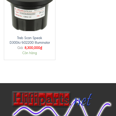
Treb Scan Speak
D3004/602200 Illuminator
8,300,000
₫
Giá:
Còn hàng