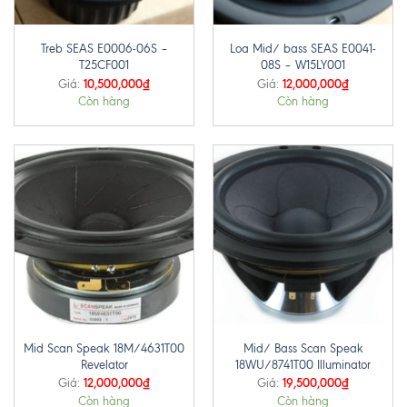
Treb SEAS E0006-06S –
Loa Mid/ bass SEAS E0041-
T25CF001
08S – W15LY001
10,500,000
₫
12,000,000
₫
Giá:
Giá:
Còn hàng
Còn hàng
Mid Scan Speak 18M/4631T00
Mid/ Bass Scan Speak
Revelator
18WU/8741T00 Illuminator
12,000,000
₫
19,500,000
₫
Giá:
Giá:
Còn hàng
Còn hàng