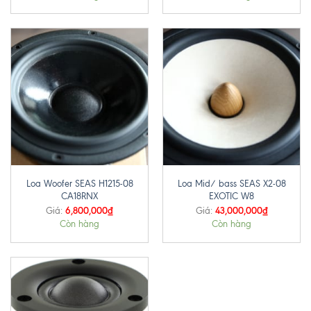
Loa Woofer SEAS H1215-08
Loa Mid/ bass SEAS X2-08
CA18RNX
EXOTIC W8
6,800,000
₫
43,000,000
₫
Giá:
Giá:
Còn hàng
Còn hàng