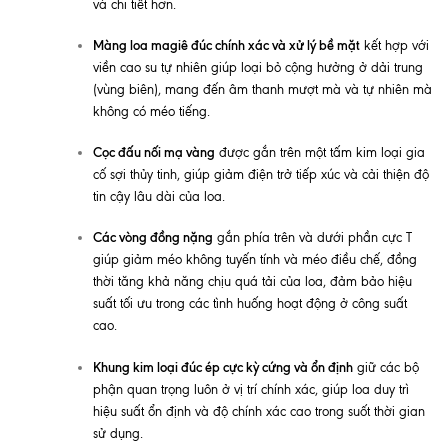
và chi tiết hơn.
Màng loa magiê đúc chính xác và xử lý bề mặt
kết hợp với
viền cao su tự nhiên giúp loại bỏ cộng hưởng ở dải trung
(vùng biên), mang đến âm thanh mượt mà và tự nhiên mà
không có méo tiếng.
Cọc đấu nối mạ vàng
được gắn trên một tấm kim loại gia
cố sợi thủy tinh, giúp giảm điện trở tiếp xúc và cải thiện độ
tin cậy lâu dài của loa.
Các vòng đồng nặng
gắn phía trên và dưới phần cực T
giúp giảm méo không tuyến tính và méo điều chế, đồng
thời tăng khả năng chịu quá tải của loa, đảm bảo hiệu
suất tối ưu trong các tình huống hoạt động ở công suất
cao.
Khung kim loại đúc ép cực kỳ cứng và ổn định
giữ các bộ
phận quan trọng luôn ở vị trí chính xác, giúp loa duy trì
hiệu suất ổn định và độ chính xác cao trong suốt thời gian
sử dụng.