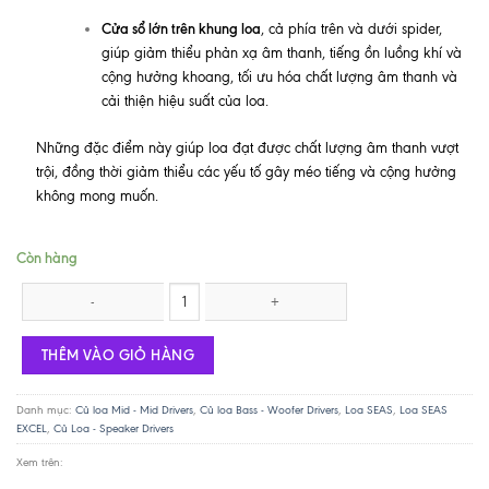
Cửa sổ lớn trên khung loa
, cả phía trên và dưới spider,
giúp giảm thiểu phản xạ âm thanh, tiếng ồn luồng khí và
cộng hưởng khoang, tối ưu hóa chất lượng âm thanh và
cải thiện hiệu suất của loa.
Những đặc điểm này giúp loa đạt được chất lượng âm thanh vượt
trội, đồng thời giảm thiểu các yếu tố gây méo tiếng và cộng hưởng
không mong muốn.
Còn hàng
Loa Woofer/Mid SEAS E0015-08S W15CY001 số lượng
THÊM VÀO GIỎ HÀNG
Danh mục:
Củ loa Mid - Mid Drivers
,
Củ loa Bass - Woofer Drivers
,
Loa SEAS
,
Loa SEAS
EXCEL
,
Củ Loa - Speaker Drivers
Xem trên: