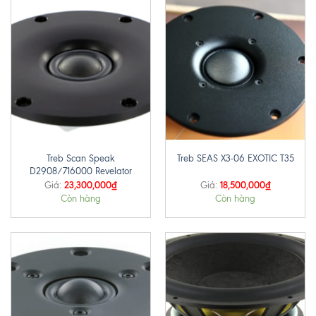
Treb Scan Speak
Treb SEAS X3-06 EXOTIC T35
D2908/716000 Revelator
23,300,000
₫
18,500,000
₫
Giá:
Giá:
Còn hàng
Còn hàng