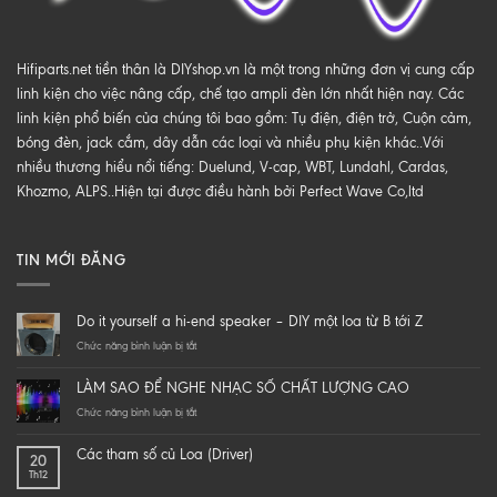
Hifiparts.net tiền thân là DIYshop.vn là một trong những đơn vị cung cấp
linh kiện cho việc nâng cấp, chế tạo ampli đèn lớn nhất hiện nay. Các
linh kiện phổ biến của chúng tôi bao gồm: Tụ điện, điện trở, Cuộn cảm,
bóng đèn, jack cắm, dây dẫn các loại và nhiều phụ kiện khác..Với
nhiều thương hiểu nổi tiếng: Duelund, V-cap, WBT, Lundahl, Cardas,
Khozmo, ALPS..Hiện tại được điều hành bởi Perfect Wave Co,ltd
TIN MỚI ĐĂNG
Do it yourself a hi-end speaker – DIY một loa từ B tới Z
ở
Chức năng bình luận bị tắt
Do
it
LÀM SAO ĐỂ NGHE NHẠC SỐ CHẤT LƯỢNG CAO
yourself
a
ở
Chức năng bình luận bị tắt
hi-
LÀM
end
SAO
Các tham số củ Loa (Driver)
20
speaker
ĐỂ
Th12
–
NGHE
DIY
NHẠC