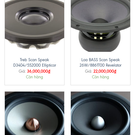
Treb Scan Speak
Loa BASS Scan Speak
D3404/552000 Ellipticor
26W/8861T00 Revelator
36,000,000
₫
22,000,000
₫
Giá:
Giá:
Còn hàng
Còn hàng