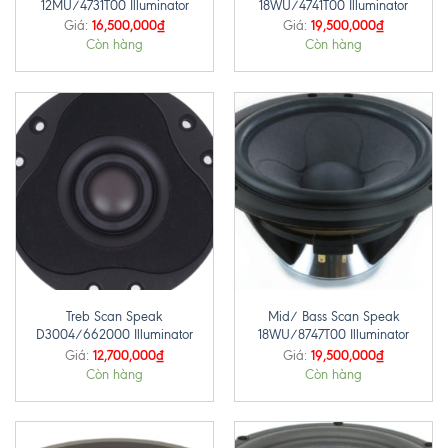
12MU/4731T00 Illuminator
18WU/4741T00 Illuminator
16,500,000
₫
19,500,000
₫
Giá:
Giá:
Còn hàng
Còn hàng
Treb Scan Speak
Mid/ Bass Scan Speak
D3004/662000 Illuminator
18WU/8747T00 Illuminator
12,700,000
₫
19,500,000
₫
Giá:
Giá:
Còn hàng
Còn hàng