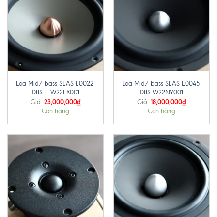
Loa Mid/ bass SEAS E0022-
Loa Mid/ bass SEAS E0045-
08S – W22EX001
08S W22NY001
23,000,000
₫
18,000,000
₫
Giá:
Giá:
Còn hàng
Còn hàng