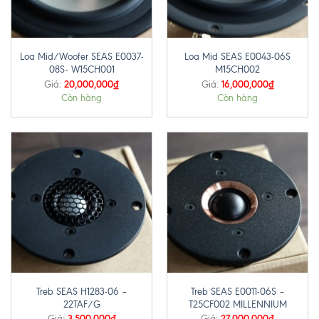
Loa Mid/Woofer SEAS E0037-
Loa Mid SEAS E0043-06S
08S- W15CH001
M15CH002
20,000,000
₫
16,000,000
₫
Giá:
Giá:
Còn hàng
Còn hàng
Treb SEAS H1283-06 –
Treb SEAS E0011-06S –
22TAF/G
T25CF002 MILLENNIUM
3,500,000
₫
27,000,000
₫
Giá:
Giá: