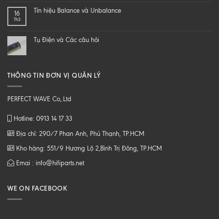
một
SỐ
Tín hiệu Balance và Unbalance
16
loa
CHẤT
Th3
từ
LƯỢNG
B
CAO
tới
Tụ Điện và Các câu hỏi
Z
THÔNG TIN ĐƠN VỊ QUẢN LÝ
PERFECT WAVE Co,.Ltd
Hotline: 0913 14 17 33
Địa chỉ: 290/7 Phan Anh, Phú Thạnh, TP.HCM
Kho hàng: 551/9 Hương Lộ 2,Bình Trị Đông, TP.HCM
Emai : info@hifiparts.net
WE ON FACEBOOK