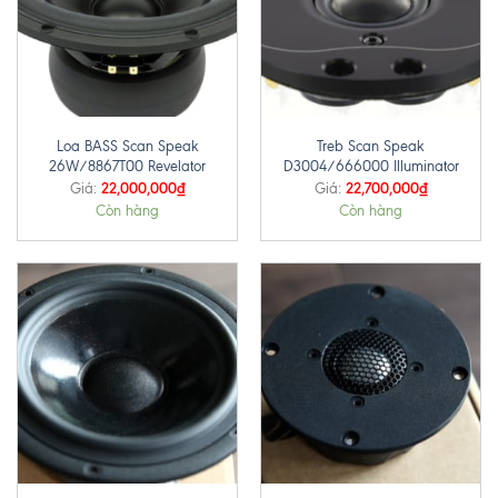
Loa BASS Scan Speak
Treb Scan Speak
26W/8867T00 Revelator
D3004/666000 Illuminator
22,000,000
₫
22,700,000
₫
Giá:
Giá:
Còn hàng
Còn hàng