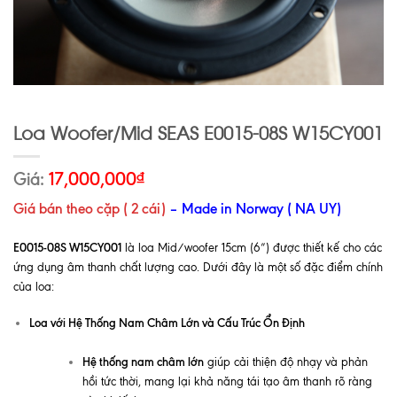
Loa Woofer/Mid SEAS E0015-08S W15CY001
Giá:
17,000,000
₫
Giá bán theo cặp ( 2 cái)
– Made in Norway ( NA UY)
E0015-08S W15CY001
là loa Mid/woofer 15cm (6”) được thiết kế cho các
ứng dụng âm thanh chất lượng cao. Dưới đây là một số đặc điểm chính
của loa:
Loa với Hệ Thống Nam Châm Lớn và Cấu Trúc Ổn Định
Hệ thống nam châm lớn
giúp cải thiện độ nhạy và phản
hồi tức thời, mang lại khả năng tái tạo âm thanh rõ ràng