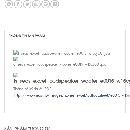
THÔNG TIN SẢN PHẨM
Thông số kỹ thuật PDF
:
https://www.seas.no/images/stories/excel/pdfdataheet/e0015_w15c
SẢN PHẨM TƯƠNG TỰ