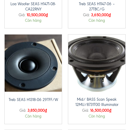
Loa Woofer SEAS H1471-08-
Treb SEAS H1147-06 –
CA22RNY
27TBC/G
10,500,000
₫
3,650,000
₫
Giá:
Giá:
Còn hàng
Còn hàng
Mid/ BASS Scan Speak
Treb SEAS H1318-06 29TFF/W
12MU/8731T00 Illuminator
3,850,000
₫
16,500,000
₫
Giá:
Giá:
Còn hàng
Còn hàng