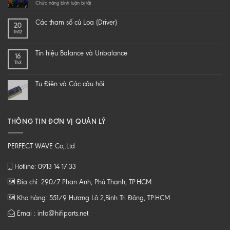
a
ở
Chức năng bình luận bị tắt
hi-
LÀM
end
SAO
Các tham số củ Loa (Driver)
20
speaker
ĐỂ
Th12
–
NGHE
DIY
NHẠC
một
SỐ
Tín hiệu Balance và Unbalance
16
loa
CHẤT
Th3
từ
LƯỢNG
B
CAO
tới
Tụ Điện và Các câu hỏi
Z
THÔNG TIN ĐƠN VỊ QUẢN LÝ
PERFECT WAVE Co,.Ltd
Hotline: 0913 14 17 33
Địa chỉ: 290/7 Phan Anh, Phú Thạnh, TP.HCM
Kho hàng: 551/9 Hương Lộ 2,Bình Trị Đông, TP.HCM
Emai : info@hifiparts.net