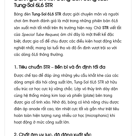
Tung-Sol 6L6 STR
Tung-Sol 6L6 STR
Bóng đèn
được giới chuyên môn và người
chơi âm thanh đánh giá là một trong những phiên bản 6L6
STR
sản xuất mới tốt nhất trên thị trường hiện nay. Chữ
viết tắt
của
Special Tube Request
, ám chỉ đây là một thiết kế đặc
biệt, được gia cố để chịu được các điều kiện hoạt động khắc
nghiệt nhất, mang lại tuổi thọ và độ ổn định vượt trội so với
các dòng 6L6 thông thường.
1. Tiêu chuẩn STR – Bền bỉ và ổn định tối đa
Được chế tạo để đáp ứng những yêu cầu khắt khe của các
dòng ampli đòi hỏi công suất lớn, Tung-Sol 6L6 STR sở hữu
cấu trúc cơ học cực kỳ vững chắc. Lớp vỏ thủy tinh dày dặn
cùng hệ thống màng kim loại và phiến (plate) bên trong
được gia cố tinh xảo. Nhờ đó, bóng có khả năng chịu được
điện áp anode rất cao, tản nhiệt cực tốt và gần như triệt tiêu
hoàn toàn hiện tượng rung nhiễu cơ học (microphonic) khi
hoạt động ở mức công suất lớn.
2. Chất âm uy lực, độ động xuất sắc