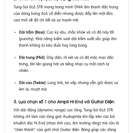
Tung-Sol 6L6 STR mang trong mình DNA âm thanh đặc trưng
của dòng bóng 6L6 cổ điển nhưng được đẩy lên một tầm
cao mới về độ chi tiết và sự mạnh mẽ:
Dải trầm (Bass):
Cực kỳ sâu, chắc khỏe và có độ nảy tốt
(punchy). Khả năng kiểm soát dải trầm xuất sắc giúp âm
thanh không bị kéo đuôi hay lùng bùng.
Dải trung (Mid):
Dày dặn, rõ nét và có độ mộc mạc đặc
trưng, tôn lên giọng hát và tiếng nhạc cụ một cách tự
nhiên.
Dải cao (Treble):
Lung linh, tơi xốp nhưng vẫn giữ được sự
êm ái, mượt mà.
3. Lựa chọn số 1 cho Ampli Hi-End và Guitar Điện
Với dải động (dynamic range) cực rộng, Tung-Sol 6L6 STR
không chỉ làm nức lòng giới Audiophile khi lắp trên các bộ
khuếch đại Hi-End (nhạc tính cao, âm trường rộng) mà còn là
“chén thánh” của giới chơi Guitar điện. Bóng giúp các dòng