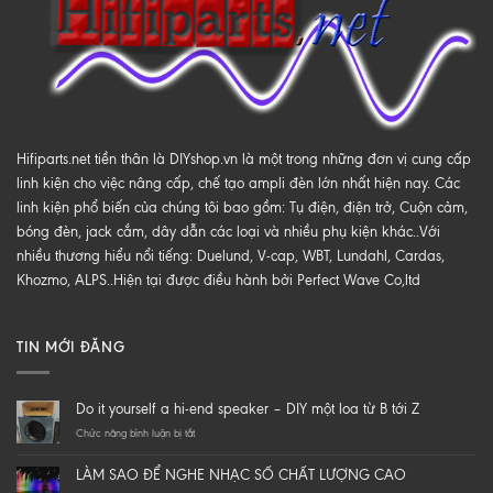
Hifiparts.net tiền thân là DIYshop.vn là một trong những đơn vị cung cấp
linh kiện cho việc nâng cấp, chế tạo ampli đèn lớn nhất hiện nay. Các
linh kiện phổ biến của chúng tôi bao gồm: Tụ điện, điện trở, Cuộn cảm,
bóng đèn, jack cắm, dây dẫn các loại và nhiều phụ kiện khác..Với
nhiều thương hiểu nổi tiếng: Duelund, V-cap, WBT, Lundahl, Cardas,
Khozmo, ALPS..Hiện tại được điều hành bởi Perfect Wave Co,ltd
TIN MỚI ĐĂNG
Do it yourself a hi-end speaker – DIY một loa từ B tới Z
ở
Chức năng bình luận bị tắt
Do
it
LÀM SAO ĐỂ NGHE NHẠC SỐ CHẤT LƯỢNG CAO
yourself