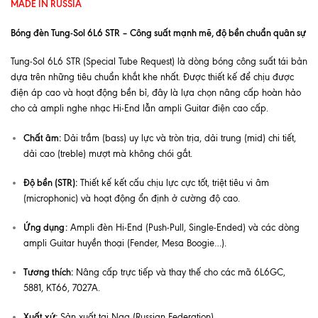
MADE IN RUSSIA
Bóng đèn Tung-Sol 6L6 STR – Công suất mạnh mẽ, độ bền chuẩn quân sự
Tung-Sol 6L6 STR (Special Tube Request) là dòng bóng công suất tái bản
dựa trên những tiêu chuẩn khắt khe nhất. Được thiết kế để chịu được
điện áp cao và hoạt động bền bỉ, đây là lựa chọn nâng cấp hoàn hảo
cho cả ampli nghe nhạc Hi-End lẫn ampli Guitar điện cao cấp.
Chất âm:
Dải trầm (bass) uy lực và tròn trịa, dải trung (mid) chi tiết,
dải cao (treble) mượt mà không chói gắt.
Độ bền (STR):
Thiết kế kết cấu chịu lực cực tốt, triệt tiêu vi âm
(microphonic) và hoạt động ổn định ở cường độ cao.
Ứng dụng:
Ampli đèn Hi-End (Push-Pull, Single-Ended) và các dòng
ampli Guitar huyền thoại (Fender, Mesa Boogie…).
Tương thích:
Nâng cấp trực tiếp và thay thế cho các mã 6L6GC,
5881, KT66, 7027A.
Xuất xứ:
Sản xuất tại Nga (Russian Federation).