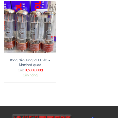
Bóng đèn TungSol EL34B –
Matched quad
3,500,000
₫
Giá:
Còn hàng