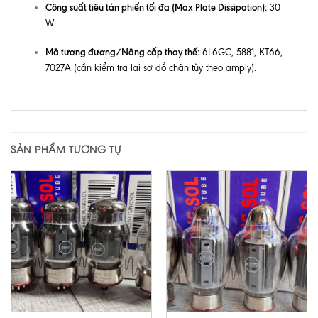
Công suất tiêu tán phiến tối đa (Max Plate Dissipation):
30
W.
Mã tương đương/Nâng cấp thay thế:
6L6GC, 5881, KT66,
7027A (cần kiểm tra lại sơ đồ chân tùy theo amply).
SẢN PHẨM TƯƠNG TỰ