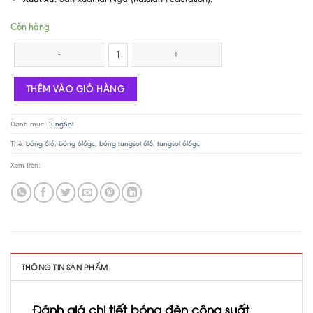
Còn hàng
Bóng đèn TungSol 6L6GC STR - Matched quad số lượng
THÊM VÀO GIỎ HÀNG
Danh mục:
TungSol
Thẻ:
bóng 6l6
,
bóng 6l6gc
,
bóng tungsol 6l6
,
tungsol 6l6gc
Xem trên:
THÔNG TIN SẢN PHẨM
Đánh giá chi tiết bóng đèn công suất