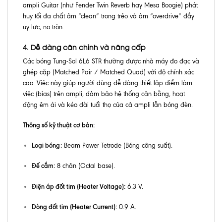
ampli Guitar (như Fender Twin Reverb hay Mesa Boogie) phát
huy tối đa chất âm “clean” trong trẻo và âm “overdrive” đầy
uy lực, no tròn.
4. Dễ dàng cân chỉnh và nâng cấp
Các bóng Tung-Sol 6L6 STR thường được nhà máy đo đạc và
ghép cặp (Matched Pair / Matched Quad) với độ chính xác
cao. Việc này giúp người dùng dễ dàng thiết lập điểm làm
việc (bias) trên ampli, đảm bảo hệ thống cân bằng, hoạt
động êm ái và kéo dài tuổi thọ của cả ampli lẫn bóng đèn.
Thông số kỹ thuật cơ bản:
Loại bóng:
Beam Power Tetrode (Bóng công suất).
Đế cắm:
8 chân (Octal base).
Điện áp đốt tim (Heater Voltage):
6.3 V.
Dòng đốt tim (Heater Current):
0.9 A.