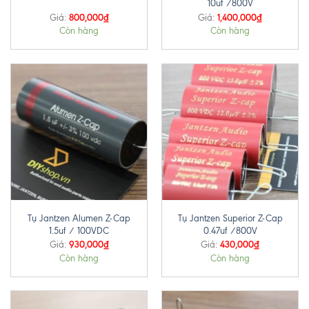
10uf /800V
800,000
₫
1,400,000
₫
Giá:
Giá:
Còn hàng
Còn hàng
Tụ Jantzen Alumen Z-Cap
Tụ Jantzen Superior Z-Cap
1.5uf / 100VDC
0.47uf /800V
930,000
₫
430,000
₫
Giá:
Giá:
Còn hàng
Còn hàng