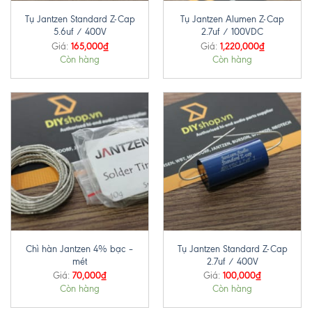
Tụ Jantzen Standard Z-Cap
Tụ Jantzen Alumen Z-Cap
5.6uf / 400V
2.7uf / 100VDC
165,000
₫
1,220,000
₫
Giá:
Giá:
Còn hàng
Còn hàng
Chì hàn Jantzen 4% bạc –
Tụ Jantzen Standard Z-Cap
mét
2.7uf / 400V
70,000
₫
100,000
₫
Giá:
Giá:
Còn hàng
Còn hàng