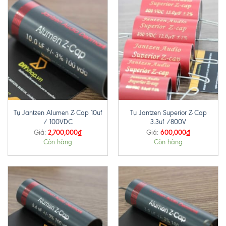
Tụ Jantzen Alumen Z-Cap 10uf
Tụ Jantzen Superior Z-Cap
/ 100VDC
3.3uf /800V
2,700,000
₫
600,000
₫
Giá:
Giá:
Còn hàng
Còn hàng