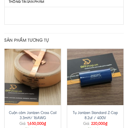
THÔNG TIN SẢN PHẨM
SẢN PHẨM TƯƠNG TỰ
Cuộn cảm Jantzen Cross Coil
Tụ Jantzen Standard Z-Cap
3.3mH/ 16AWG
8.2uf / 400V
1,650,000
₫
220,000
₫
Giá:
Giá: