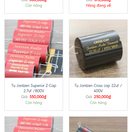
Còn hàng
Hàng đang về
Tụ Jantzen Superior Z-Cap
Tụ Jantzen Cross cap 22uf /
2.7uf /800V
400V
550,000
₫
250,000
₫
Giá:
Giá:
Còn hàng
Còn hàng