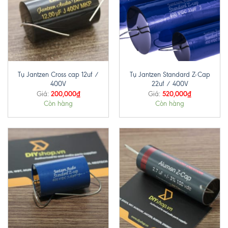
Tụ Jantzen Cross cap 12uf /
Tụ Jantzen Standard Z-Cap
400V
22uf / 400V
200,000
₫
520,000
₫
Giá:
Giá:
Còn hàng
Còn hàng