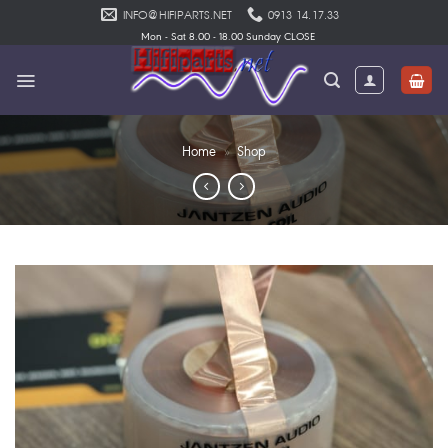
Skip
INFO@HIFIPARTS.NET
0913 14.17.33
to
Mon - Sat 8.00 - 18.00 Sunday CLOSE
content
Home
»
Shop