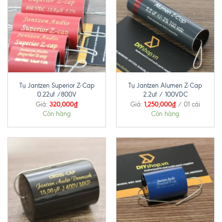
Tụ Jantzen Superior Z-Cap
Tụ Jantzen Alumen Z-Cap
0.22uf /800V
2.2uf / 100VDC
320,000
₫
1,250,000
₫
Giá:
Giá:
/ 01 cái
Còn hàng
Còn hàng