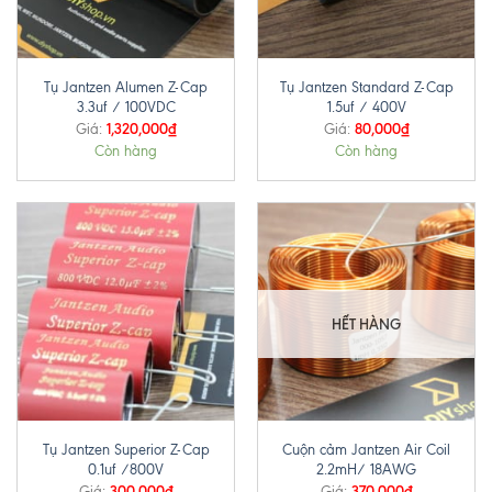
Tụ Jantzen Alumen Z-Cap
Tụ Jantzen Standard Z-Cap
3.3uf / 100VDC
1.5uf / 400V
1,320,000
₫
80,000
₫
Giá:
Giá:
Còn hàng
Còn hàng
HẾT HÀNG
Tụ Jantzen Superior Z-Cap
Cuộn cảm Jantzen Air Coil
0.1uf /800V
2.2mH/ 18AWG
300,000
₫
370,000
₫
Giá:
Giá: