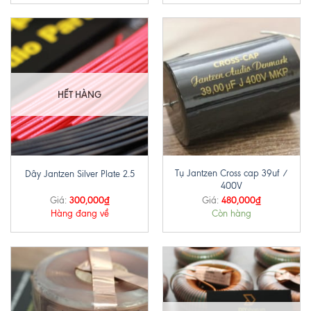
HẾT HÀNG
Tụ Jantzen Cross cap 39uf /
Dây Jantzen Silver Plate 2.5
400V
300,000
₫
480,000
₫
Giá:
Giá:
Hàng đang về
Còn hàng