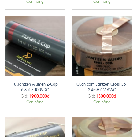
Còn hàng
Còn hàng
Tụ Jantzen Alumen Z-Cap
Cuộn cảm Jantzen Cross Coil
6.8uf / 100VDC
2.4mH/ 16AWG
1,900,000
₫
1,300,000
₫
Giá:
Giá:
Còn hàng
Còn hàng