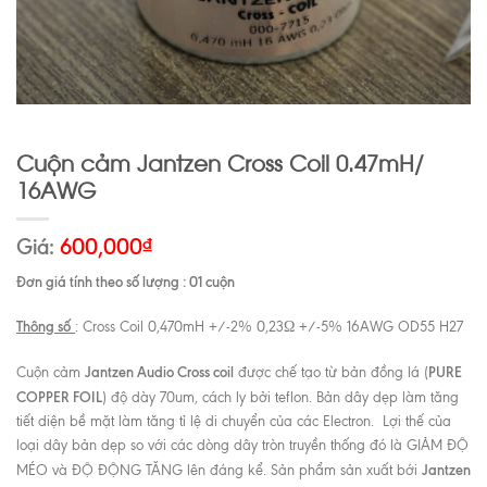
Cuộn cảm Jantzen Cross Coil 0.47mH/
16AWG
Giá:
600,000
₫
Đơn giá tính theo số lượng : 01 cuộn
Thông số
: Cross Coil 0,470mH +/-2% 0,23Ω +/-5% 16AWG OD55 H27
Jantzen Audio Cross coil
PURE
Cuộn cảm
được chế tạo từ bản đồng lá (
COPPER FOIL
) độ dày 70um, cách ly bởi teflon. Bản dây dẹp làm tăng
tiết diện bề mặt làm tăng tỉ lệ di chuyển của các Electron. Lợi thế của
loại dây bản dẹp so với các dòng dây tròn truyền thống đó là GIẢM ĐỘ
Jantzen
MÉO và ĐỘ ĐỘNG TĂNG lên đáng kể. Sản phẩm sản xuất bới