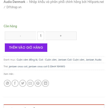
Audio Denmark
– Nhập khẩu và phân phổi chính hãng bởi Hifiparts.net
/ DIYshop.vn
Còn hàng
Cuộn cảm Jantzen Cross Coil 0.47mH/ 16AWG số lượng
THÊM VÀO GIỎ HÀNG
Danh mục:
Cuộn cảm đồng lá
,
Coil - Cuộn cảm
,
Jantzen Coil- Cuộn cảm
,
Jantzen Audio
Thẻ:
jantzen cross coil
,
jantzen cross coil 0.33mH 16AWG
Xem trên: