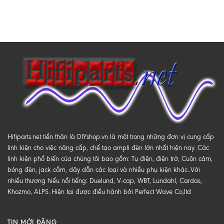
Hifiparts.net tiền thân là DIYshop.vn là một trong những đơn vị cung cấp
linh kiện cho việc nâng cấp, chế tạo ampli đèn lớn nhất hiện nay. Các
linh kiện phổ biến của chúng tôi bao gồm: Tụ điện, điện trở, Cuộn cảm,
bóng đèn, jack cắm, dây dẫn các loại và nhiều phụ kiện khác..Với
nhiều thương hiểu nổi tiếng: Duelund, V-cap, WBT, Lundahl, Cardas,
Khozmo, ALPS..Hiện tại được điều hành bởi Perfect Wave Co,ltd
TIN MỚI ĐĂNG