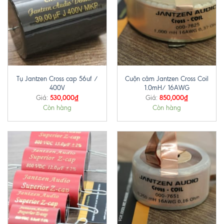
Tụ Jantzen Cross cap 56uf /
Cuộn cảm Jantzen Cross Coil
400V
1.0mH/ 16AWG
530,000
₫
850,000
₫
Giá:
Giá:
Còn hàng
Còn hàng