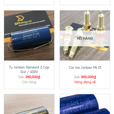
HẾT HÀNG
Tụ Jantzen Standard Z-Cap
Cọc loa Jantzen Ms 01
12uf / 400V
280,000
₫
800,000
₫
Giá:
Giá:
Còn hàng
Hàng đang về