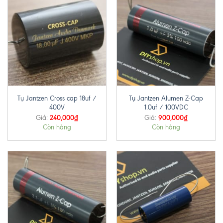
Tụ Jantzen Cross cap 18uf /
Tụ Jantzen Alumen Z-Cap
400V
1.0uf / 100VDC
240,000
₫
900,000
₫
Giá:
Giá:
Còn hàng
Còn hàng