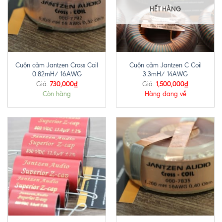
HẾT HÀNG
Cuộn cảm Jantzen Cross Coil
Cuộn cảm Jantzen C Coil
0.82mH/ 16AWG
3.3mH/ 14AWG
730,000
₫
1,500,000
₫
Giá:
Giá:
Còn hàng
Hàng đang về