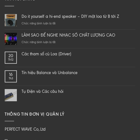
Do it yourself a hi-end speaker – DIY một loa từ B tới Z
ở
Chức năng bình luận bị tắt
Do
it
LÀM SAO ĐỂ NGHE NHẠC SỐ CHẤT LƯỢNG CAO
yourself
a
ở
Chức năng bình luận bị tắt
hi-
LÀM
end
SAO
Các tham số củ Loa (Driver)
20
speaker
ĐỂ
Th12
–
NGHE
DIY
NHẠC
một
SỐ
Tín hiệu Balance và Unbalance
16
loa
CHẤT
Th3
từ
LƯỢNG
B
CAO
tới
Tụ Điện và Các câu hỏi
Z
THÔNG TIN ĐƠN VỊ QUẢN LÝ
PERFECT WAVE Co,.Ltd