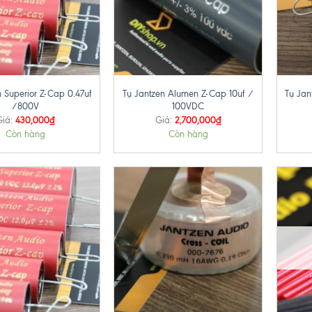
+
+
n Superior Z-Cap 0.47uf
Tụ Jantzen Alumen Z-Cap 10uf /
Tụ Jan
/800V
100VDC
430,000
₫
2,700,000
₫
Giá:
Giá:
Còn hàng
Còn hàng
+
+