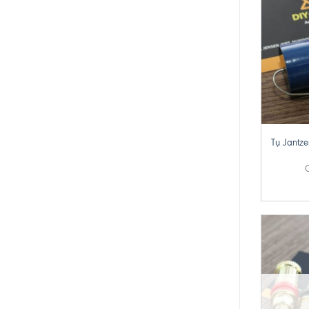
+
Tụ Jantze