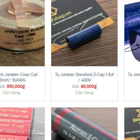
+
+
m Jantzen Cross Coil
Tụ Jantzen Standard Z-Cap 1.5uf
Tụ Jan
.0mH/ 16AWG
/ 400V
850,000
₫
80,000
₫
Giá:
Giá:
Còn hàng
Còn hàng