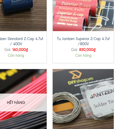
+
tzen Standard Z-Cap 4.7uf
Tụ Jantzen Superior Z-Cap 4.7uf
/ 400V
/800V
140,000
₫
830,000
₫
Giá:
Giá:
Còn hàng
Còn hàng
HẾT HÀNG
+