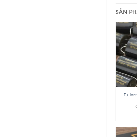
SẢN P
+
Tụ Jant