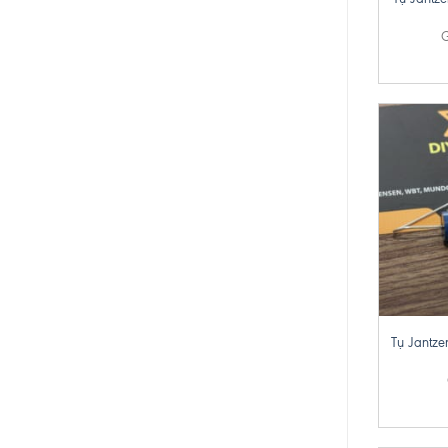
G
+
Tụ Jantze