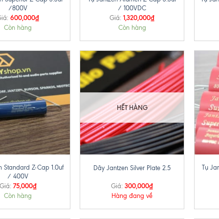
/800V
/ 100VDC
600,000
₫
1,320,000
₫
iá:
Giá:
Còn hàng
Còn hàng
HẾT HÀNG
+
+
n Standard Z-Cap 1.0uf
Tụ Jan
Dây Jantzen Silver Plate 2.5
/ 400V
75,000
₫
300,000
₫
Giá:
Giá:
Còn hàng
Hàng đang về