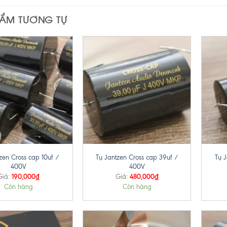
HẨM TƯƠNG TỰ
+
+
zen Cross cap 10uf /
Tụ Jantzen Cross cap 39uf /
Tụ J
400V
400V
190,000
₫
480,000
₫
Giá:
Giá:
Còn hàng
Còn hàng