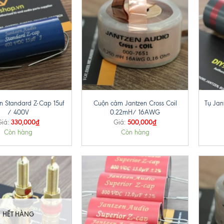
+
+
n Standard Z-Cap 15uf
Cuộn cảm Jantzen Cross Coil
Tụ Jan
/ 400V
0.22mH/ 16AWG
330,000
₫
500,000
₫
Giá:
Giá:
Còn hàng
Còn hàng
HẾT HÀNG