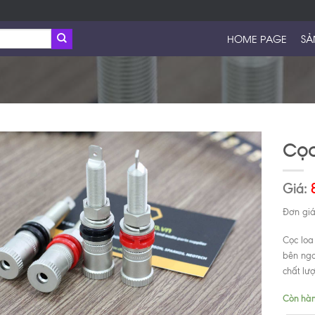
HOME PAGE
SẢ
Cọc
Giá:
Đơn giá
Cọc loa
bên ngo
chất lư
Còn hà