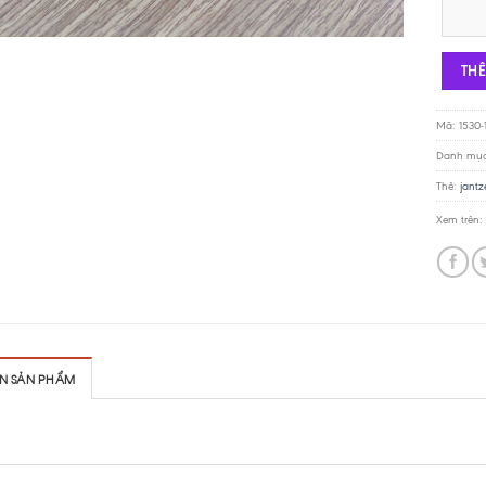
Cọc loa 
TH
Mã:
1530-
Danh mụ
Thẻ:
jantz
Xem trên:
IN SẢN PHẨM