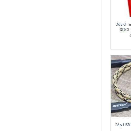
+
Dây đi m
SOCT-2
+
Cáp US