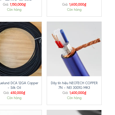
1,150,000
₫
1,600,000
₫
Giá:
Giá:
Còn hàng
Còn hàng
+
uelund DCA 12GA Copper
Dây tín hiệu NEOTECH COPPER
– Silk Oil
7N – NEI 3001G MK3
450,000
₫
1,400,000
₫
Giá:
Giá:
Còn hàng
Còn hàng