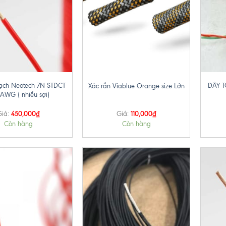
+
+
ạch Neotech 7N STDCT
DÂY 
Xác rắn Viablue Orange size Lớn
6AWG ( nhiều sợi)
450,000
₫
110,000
₫
Giá:
Giá:
Còn hàng
Còn hàng