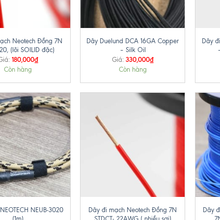
+
+
ạch Neotech Đồng 7N
Dây Duelund DCA 16GA Copper
Dây đ
0, (lõi SOILID đặc)
– Silk Oil
180,000
₫
330,000
₫
Giá:
Giá:
Còn hàng
Còn hàng
+
+
B NEOTECH NEUB-3020
Dây đi mạch Neotech Đồng 7N
Dây đ
(1m)
STDCT- 22AWG ( nhiều sợi)
7