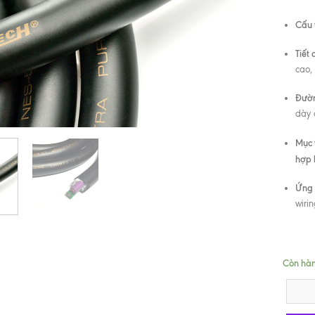
Cấu 
Tiết 
cao,
Đườn
dày 
Mục t
hợp 
Ứng 
wiri
Còn hà
Dây loa