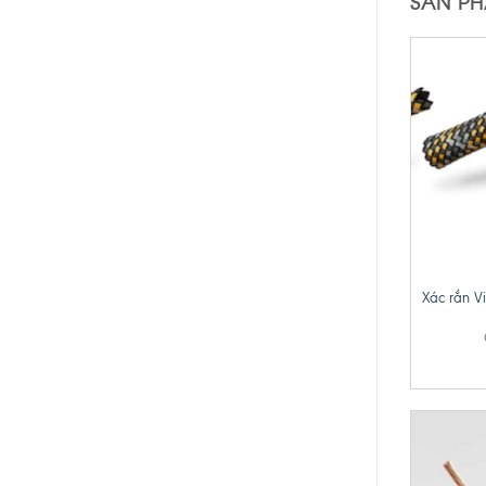
SẢN P
+
Xác rắn V