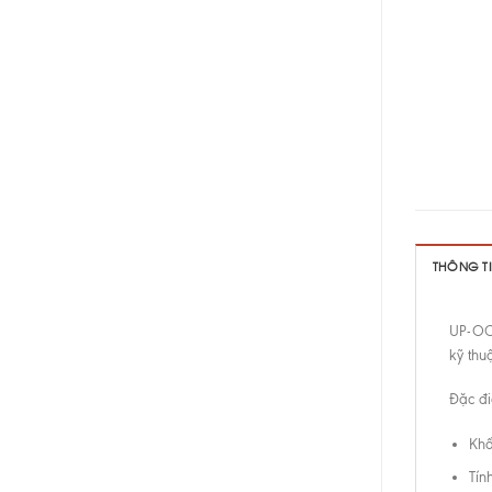
THÔNG T
UP-OCC
kỹ thu
Đặc đi
Khố
Tín