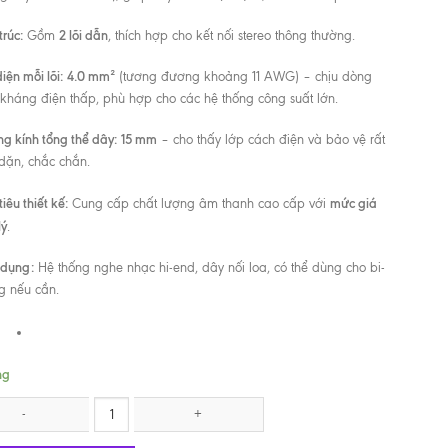
trúc:
2 lõi dẫn
Gồm
, thích hợp cho kết nối stereo thông thường.
diện mỗi lõi:
4.0 mm²
(tương đương khoảng 11 AWG) – chịu dòng
 kháng điện thấp, phù hợp cho các hệ thống công suất lớn.
g kính tổng thể dây:
15 mm
– cho thấy lớp cách điện và bảo vệ rất
dặn, chắc chắn.
iêu thiết kế:
mức giá
Cung cấp chất lượng âm thanh cao cấp với
lý
.
dụng:
Hệ thống nghe nhạc hi-end, dây nối loa, có thể dùng cho bi-
ng nếu cần.
ng
 NEOTECH NES-5001 OFC số lượng