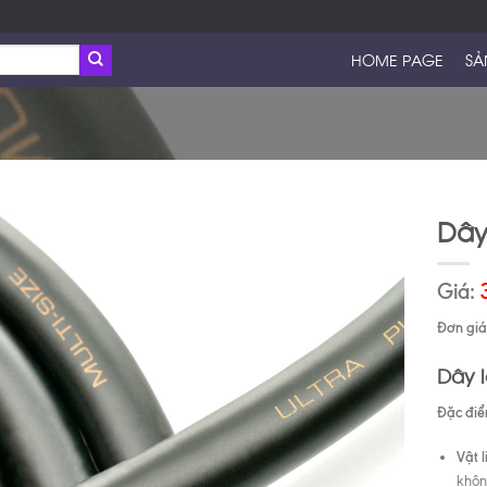
HOME PAGE
SẢ
Dây
Giá:
Đơn giá 
Dây 
Đặc điể
Vật l
không