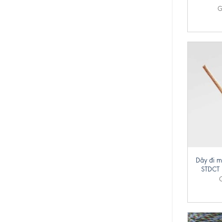
G
+
Dây đi m
STDCT 