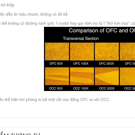
 trở thấp
yền dẫn tín hiệu nhanh, không có độ trễ.
h thế không có đường ranh giới. 1 crystal hay gọi nôm na là 1 “thớ kim loại” 
rên thể hiện khi phóng to bề mặt cắt của đồng OFC so với OCC.