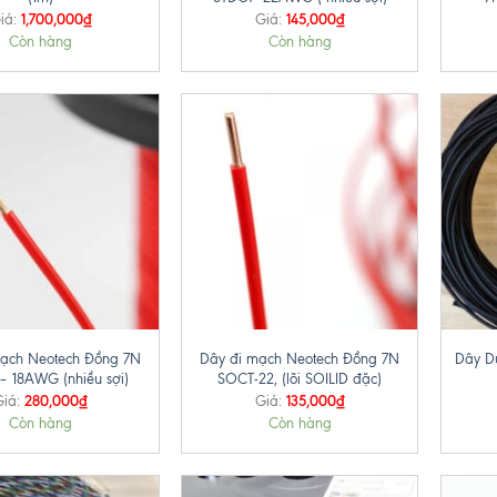
1,700,000
₫
145,000
₫
iá:
Giá:
Còn hàng
Còn hàng
+
+
ạch Neotech Đồng 7N
Dây đi mạch Neotech Đồng 7N
Dây D
– 18AWG (nhiều sợi)
SOCT-22, (lõi SOILID đặc)
280,000
₫
135,000
₫
Giá:
Giá:
Còn hàng
Còn hàng