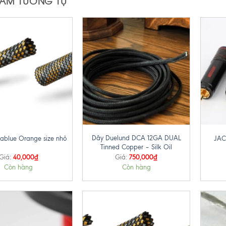
HẨM TƯƠNG TỰ
+
+
Dây Duelund DCA 12GA DUAL
iablue Orange size nhỏ
JAC
Tinned Copper – Silk Oil
40,000
₫
750,000
₫
Giá:
Giá:
Còn hàng
Còn hàng