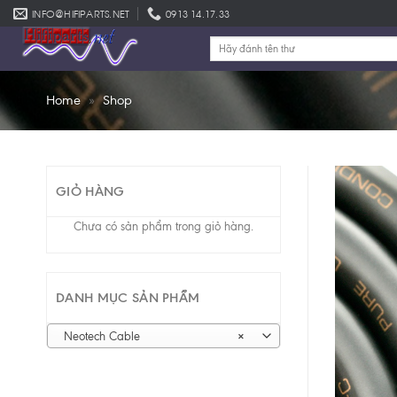
Skip
INFO@HIFIPARTS.NET
0913 14.17.33
to
Tìm
content
kiếm:
Home
»
Shop
GIỎ HÀNG
Chưa có sản phẩm trong giỏ hàng.
DANH MỤC SẢN PHẨM
Neotech Cable
×