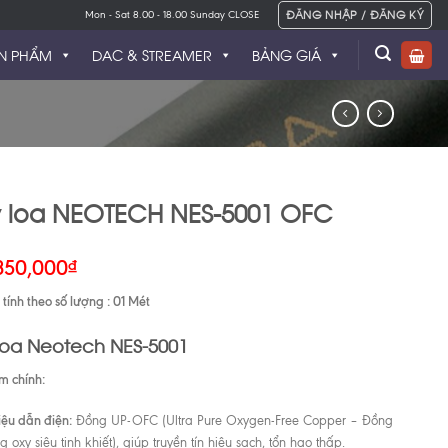
ĐĂNG NHẬP / ĐĂNG KÝ
Mon - Sat 8.00 - 18.00 Sunday CLOSE
N PHẨM
DAC & STREAMER
BẢNG GIÁ
 loa NEOTECH NES-5001 OFC
350,000
₫
tính theo số lượng : 01 Mét
loa Neotech NES-5001
m chính:
iệu dẫn điện:
Đồng UP-OFC (Ultra Pure Oxygen-Free Copper – Đồng
 oxy siêu tinh khiết), giúp truyền tín hiệu sạch, tổn hao thấp.