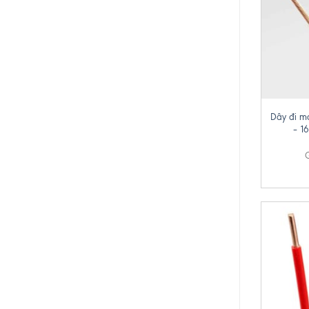
+
Dây đi m
– 1