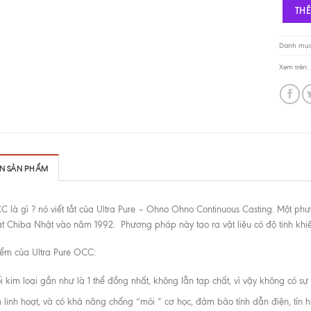
TH
Danh mụ
Xem trên:
IN SẢN PHẨM
 là gì ? nó viết tắt của Ultra Pure – Ohno
Ohno Continuous Casting
. Một phư
ật Chiba Nhật vào năm 1992. Phương pháp này tạo ra vật liệu có độ tinh khiết
ểm của Ultra Pure OCC:
i kim loại gần như là 1 thể đồng nhất, không lẫn tạp chất, vì vậy không có sự
h linh hoạt, và có khả năng chống “mỏi ” cơ học, đảm bảo tính dẫn điện, tín h