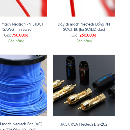
+
i mạch Neotech 7N STDCT
Dây đi mạch Neotech Đồng 7N
– 12AWG ( nhiều sợi)
SOCT-18, (lõi SOILID đặc)
750,000
₫
260,000
₫
Giá:
Giá:
Còn hàng
Còn hàng
+
i mạch Neotech Bạc (AG)
JACK RCA Neotech DG-202
N – 22AWG- Lõi Solid