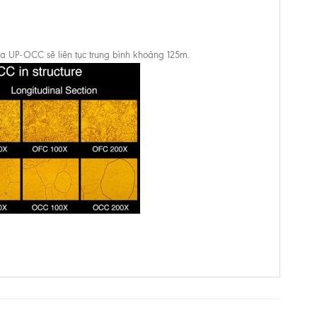
của UP-OCC sẽ liên tục trung bình khoảng 125m.