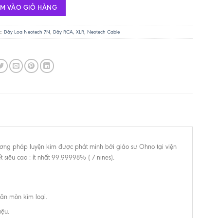
ÊM VÀO GIỎ HÀNG
c:
Dây Loa Neotech 7N
,
Dây RCA, XLR
,
Neotech Cable
ơng pháp luyện kim được phát minh bởi giáo sư Ohno tại viện
 siêu cao : ít nhất 99.99998% ( 7 nines).
 ăn mòn kìm loại.
iệu.