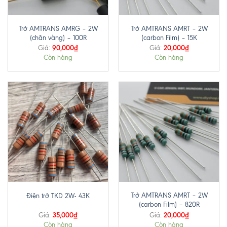
Trở AMTRANS AMRG – 2W
Trở AMTRANS AMRT – 2W
(chân vàng) – 100R
(carbon Film) – 15K
90,000
₫
20,000
₫
Giá:
Giá:
Còn hàng
Còn hàng
Trở AMTRANS AMRT – 2W
Điện trở TKD 2W- 43K
(carbon Film) – 820R
35,000
₫
20,000
₫
Giá:
Giá:
Còn hàng
Còn hàng