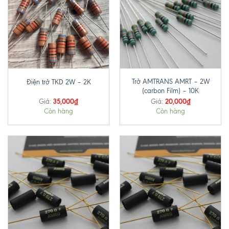
Trở AMTRANS AMRT – 2W
Điện trở TKD 2W – 2K
(carbon Film) – 10K
35,000
₫
20,000
₫
Giá:
Giá:
Còn hàng
Còn hàng