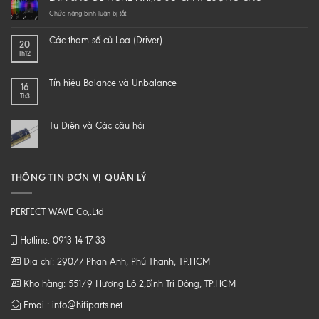
yourself
a
ở
Chức năng bình luận bị tắt
hi-
LÀM
end
SAO
Các tham số củ Loa (Driver)
20
speaker
ĐỂ
Th12
–
NGHE
DIY
NHẠC
một
SỐ
Tín hiệu Balance và Unbalance
16
loa
CHẤT
Th3
từ
LƯỢNG
B
CAO
tới
Tụ Điện và Các câu hỏi
Z
THÔNG TIN ĐƠN VỊ QUẢN LÝ
PERFECT WAVE Co,.Ltd
Hotline: 0913 14 17 33
Địa chỉ: 290/7 Phan Anh, Phú Thạnh, TP.HCM
Kho hàng: 551/9 Hương Lộ 2,Bình Trị Đông, TP.HCM
Emai : info@hifiparts.net