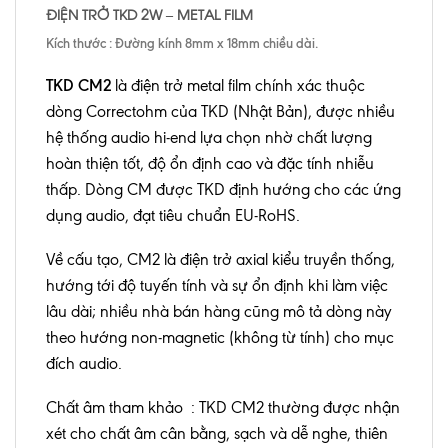
ĐIỆN TRỞ TKD 2W – METAL FILM
Kích thước : Đường kính 8mm x 18mm chiều dài.
TKD CM2
là điện trở metal film chính xác thuộc
dòng Correctohm của TKD (Nhật Bản), được nhiều
hệ thống audio hi-end lựa chọn nhờ chất lượng
hoàn thiện tốt, độ ổn định cao và đặc tính nhiễu
thấp. Dòng CM được TKD định hướng cho các ứng
dụng audio, đạt tiêu chuẩn EU-RoHS.
Về cấu tạo, CM2 là điện trở axial kiểu truyền thống,
hướng tới độ tuyến tính và sự ổn định khi làm việc
lâu dài; nhiều nhà bán hàng cũng mô tả dòng này
theo hướng non-magnetic (không từ tính) cho mục
đích audio.
Chất âm tham khảo : TKD CM2 thường được nhận
xét cho chất âm cân bằng, sạch và dễ nghe, thiên