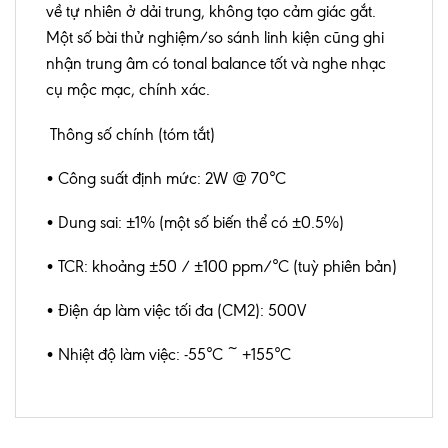
về tự nhiên ở dải trung, không tạo cảm giác gắt.
Một số bài thử nghiệm/so sánh linh kiện cũng ghi
nhận trung âm có tonal balance tốt và nghe nhạc
cụ mộc mạc, chính xác.
Thông số chính (tóm tắt)
• Công suất định mức: 2W @ 70°C
• Dung sai: ±1% (một số biến thể có ±0.5%)
• TCR: khoảng ±50 / ±100 ppm/°C (tuỳ phiên bản)
• Điện áp làm việc tối đa (CM2): 500V
• Nhiệt độ làm việc: -55°C ~ +155°C