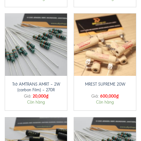
Trở AMTRANS AMRT – 2W
MREST SUPREME 20W
(carbon Film) – 270R
20,000
₫
600,000
₫
Giá:
Giá:
Còn hàng
Còn hàng