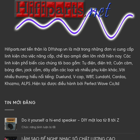
Hifiparts.net tiền thân là DIYshop.vn là một trong những đơn vị cung cấp
linh kiện cho việc nâng cấp, chế tạo ampli đèn lớn nhất hiện nay. Các
linh kiện phổ biến của chúng tôi bao gồm: Tụ điện, điện trở, Cuộn cảm,
bóng đèn, jack cắm, dây dẫn các loại và nhiều phụ kiện khác..Với
nhiều thương hiểu nổi tiếng: Duelund, V-cap, WBT, Lundahl, Cardas,
Khozmo, ALPS..Hiện tại được điều hành bởi Perfect Wave Co,ltd
TIN MỚI ĐĂNG
Do it yourself a hi-end speaker – DIY một loa từ B tới Z
ở
Chức năng bình luận bị tắt
Do
it
LÀM SAO ĐỂ NGHE NHẠC SỐ CHẤT LƯỢNG CAO