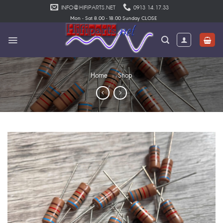
Skip
INFO@HIFIPARTS.NET
0913 14.17.33
to
Mon - Sat 8.00 - 18.00 Sunday CLOSE
content
Home
»
Shop