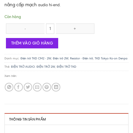
nâng cấp mạch
audio hi-end.
Còn hàng
Điện trở TKD 2W -150R số lượng
THÊM VÀO GIỎ HÀNG
Danh mục:
Điện trở TKD CM2 - 2W
,
Điện trở 2W
,
Resistor - Điện trở
,
TKD Tokyo Ko-on Denpa
Thẻ:
ĐIỆN TRỞ AUDIO. ĐIỆN TRỞ 2W
,
ĐIỆN TRỞ TKD
Xem trên:
THÔNG TIN SẢN PHẨM