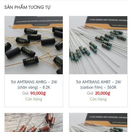
SẢN PHẨM TƯƠNG TỰ
Trở AMTRANS AMRG – 2W
Trở AMTRANS AMRT – 2W
(chân vàng) – 8.2K
(carbon Film) – 560R
90,000
₫
20,000
₫
Giá:
Giá:
Còn hàng
Còn hàng