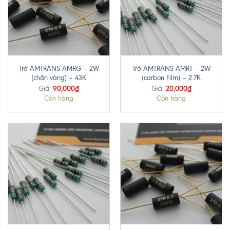
Trở AMTRANS AMRG – 2W
Trở AMTRANS AMRT – 2W
(chân vàng) – 43K
(carbon Film) – 2.7K
90,000
₫
20,000
₫
Giá:
Giá:
Còn hàng
Còn hàng