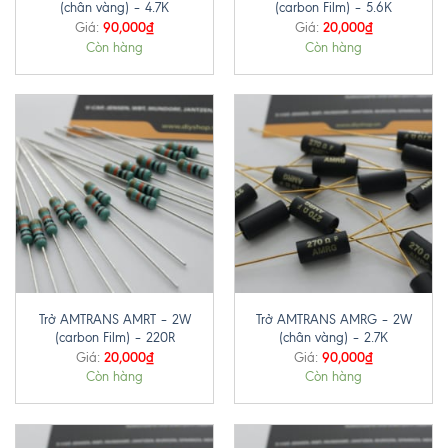
(chân vàng) – 4.7K
(carbon Film) – 5.6K
90,000
₫
20,000
₫
Giá:
Giá:
Còn hàng
Còn hàng
Trở AMTRANS AMRT – 2W
Trở AMTRANS AMRG – 2W
(carbon Film) – 220R
(chân vàng) – 2.7K
20,000
₫
90,000
₫
Giá:
Giá:
Còn hàng
Còn hàng