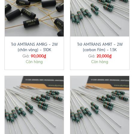
Trở AMTRANS AMRG – 2W
Trở AMTRANS AMRT – 2W
(chân vàng) – 510K
(carbon Film) – 1.5K
90,000
₫
20,000
₫
Giá:
Giá:
Còn hàng
Còn hàng