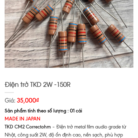
Điện trở TKD 2W -150R
Giá:
35,000
₫
Sản phẩm tính theo số lượng : 01 cái
MADE IN JAPAN
TKD CM2 Correctohm
– Điện trở metal film audio grade từ
Nhật, công suất 2W, độ ổn định cao, nền sạch, phù hợp