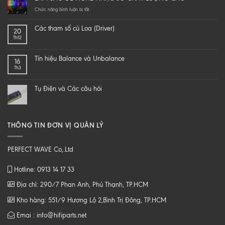
yourself
a
ở
Chức năng bình luận bị tắt
hi-
LÀM
end
SAO
Các tham số củ Loa (Driver)
20
speaker
ĐỂ
Th12
–
NGHE
DIY
NHẠC
một
SỐ
Tín hiệu Balance và Unbalance
16
loa
CHẤT
Th3
từ
LƯỢNG
B
CAO
tới
Tụ Điện và Các câu hỏi
Z
THÔNG TIN ĐƠN VỊ QUẢN LÝ
PERFECT WAVE Co,.Ltd
Hotline: 0913 14 17 33
Địa chỉ: 290/7 Phan Anh, Phú Thạnh, TP.HCM
Kho hàng: 551/9 Hương Lộ 2,Bình Trị Đông, TP.HCM
Emai : info@hifiparts.net