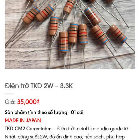
Điện trở TKD 2W – 3.3K
Giá:
35,000
₫
Sản phẩm tính theo số lượng : 01 cái
MADE IN JAPAN
TKD CM2 Correctohm
– Điện trở metal film audio grade từ
Nhật, công suất 2W, độ ổn định cao, nền sạch, phù hợp