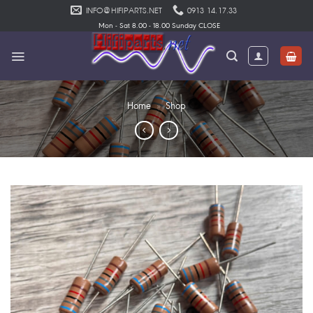
Skip
INFO@HIFIPARTS.NET
0913 14.17.33
to
Mon - Sat 8.00 - 18.00 Sunday CLOSE
content
Home
»
Shop