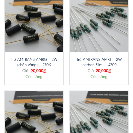
Trở AMTRANS AMRG – 2W
Trở AMTRANS AMRT – 2W
(chân vàng) – 270K
(carbon Film) – 470R
90,000
₫
20,000
₫
Giá:
Giá:
Còn hàng
Còn hàng