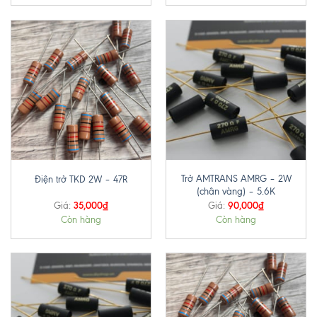
Trở AMTRANS AMRG – 2W
Điện trở TKD 2W – 47R
(chân vàng) – 5.6K
35,000
₫
90,000
₫
Giá:
Giá:
Còn hàng
Còn hàng