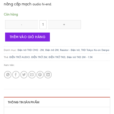
nâng cấp mạch
audio hi-end.
Còn hàng
Điện trở TKD 2W - 3.3K số lượng
THÊM VÀO GIỎ HÀNG
Danh mục:
Điện trở TKD CM2 - 2W
,
Điện trở 2W
,
Resistor - Điện trở
,
TKD Tokyo Ko-on Denpa
Thẻ:
ĐIỆN TRỞ AUDIO. ĐIỆN TRỞ 2W
,
ĐIỆN TRỞ TKD
,
Điện trở TKD 2W - 1.5K
Xem trên:
THÔNG TIN SẢN PHẨM