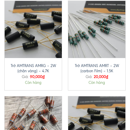
Trở AMTRANS AMRG – 2W
Trở AMTRANS AMRT – 2W
(chân vàng) – 4.7K
(carbon Film) – 1.5K
90,000
₫
20,000
₫
Giá:
Giá:
Còn hàng
Còn hàng