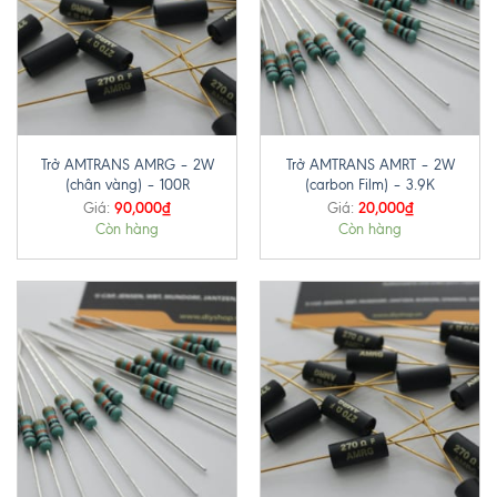
Trở AMTRANS AMRG – 2W
Trở AMTRANS AMRT – 2W
(chân vàng) – 100R
(carbon Film) – 3.9K
90,000
₫
20,000
₫
Giá:
Giá:
Còn hàng
Còn hàng