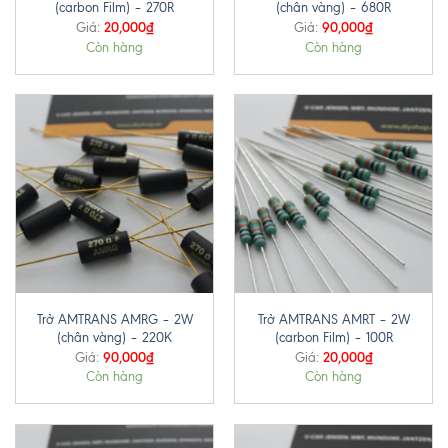
(carbon Film) – 270R
(chân vàng) – 680R
20,000
₫
90,000
₫
Giá:
Giá:
Còn hàng
Còn hàng
Trở AMTRANS AMRG – 2W
Trở AMTRANS AMRT – 2W
(chân vàng) – 220K
(carbon Film) – 100R
90,000
₫
20,000
₫
Giá:
Giá:
Còn hàng
Còn hàng