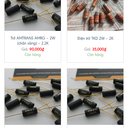
Trở AMTRANS AMRG – 2W
Điện trở TKD 2W – 2K
(chân vàng) – 2.2K
90,000
₫
35,000
₫
Giá:
Giá:
Còn hàng
Còn hàng