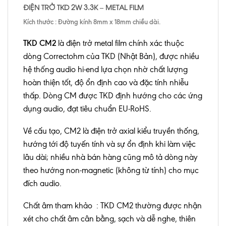
ĐIỆN TRỞ TKD 2W 3.3K – METAL FILM
Kích thước : Đường kính 8mm x 18mm chiều dài.
TKD CM2
là điện trở metal film chính xác thuộc
dòng Correctohm của TKD (Nhật Bản), được nhiều
hệ thống audio hi-end lựa chọn nhờ chất lượng
hoàn thiện tốt, độ ổn định cao và đặc tính nhiễu
thấp. Dòng CM được TKD định hướng cho các ứng
dụng audio, đạt tiêu chuẩn EU-RoHS.
Về cấu tạo, CM2 là điện trở axial kiểu truyền thống,
hướng tới độ tuyến tính và sự ổn định khi làm việc
lâu dài; nhiều nhà bán hàng cũng mô tả dòng này
theo hướng non-magnetic (không từ tính) cho mục
đích audio.
Chất âm tham khảo : TKD CM2 thường được nhận
xét cho chất âm cân bằng, sạch và dễ nghe, thiên