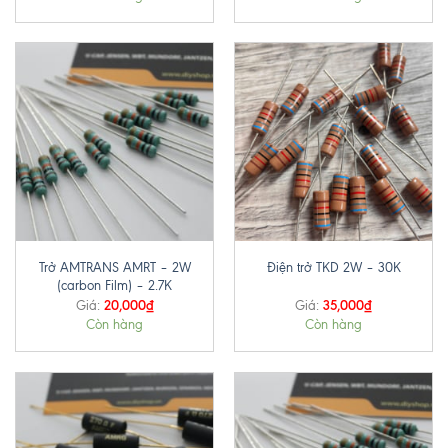
Trở AMTRANS AMRT – 2W
Điện trở TKD 2W – 30K
(carbon Film) – 2.7K
20,000
₫
35,000
₫
Giá:
Giá:
Còn hàng
Còn hàng