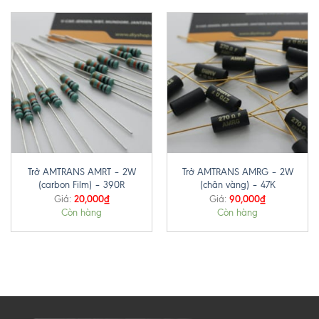
Trở AMTRANS AMRT – 2W
Trở AMTRANS AMRG – 2W
(carbon Film) – 390R
(chân vàng) – 47K
20,000
₫
90,000
₫
Giá:
Giá:
Còn hàng
Còn hàng