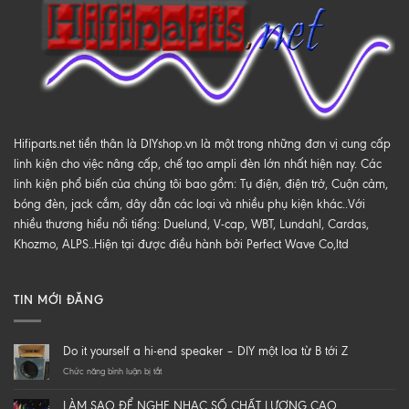
Hifiparts.net tiền thân là DIYshop.vn là một trong những đơn vị cung cấp
linh kiện cho việc nâng cấp, chế tạo ampli đèn lớn nhất hiện nay. Các
linh kiện phổ biến của chúng tôi bao gồm: Tụ điện, điện trở, Cuộn cảm,
bóng đèn, jack cắm, dây dẫn các loại và nhiều phụ kiện khác..Với
nhiều thương hiểu nổi tiếng: Duelund, V-cap, WBT, Lundahl, Cardas,
Khozmo, ALPS..Hiện tại được điều hành bởi Perfect Wave Co,ltd
TIN MỚI ĐĂNG
Do it yourself a hi-end speaker – DIY một loa từ B tới Z
ở
Chức năng bình luận bị tắt
Do
it
LÀM SAO ĐỂ NGHE NHẠC SỐ CHẤT LƯỢNG CAO