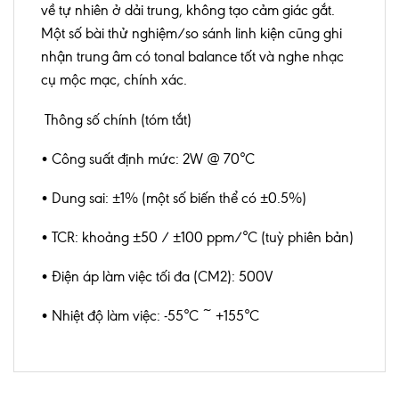
về tự nhiên ở dải trung, không tạo cảm giác gắt.
Một số bài thử nghiệm/so sánh linh kiện cũng ghi
nhận trung âm có tonal balance tốt và nghe nhạc
cụ mộc mạc, chính xác.
Thông số chính (tóm tắt)
• Công suất định mức: 2W @ 70°C
• Dung sai: ±1% (một số biến thể có ±0.5%)
• TCR: khoảng ±50 / ±100 ppm/°C (tuỳ phiên bản)
• Điện áp làm việc tối đa (CM2): 500V
• Nhiệt độ làm việc: -55°C ~ +155°C