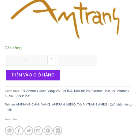
Còn hàng
Trở AMTRANS AMRG - 2W (chân vàng) - 1.5K số lượng
THÊM VÀO GIỎ HÀNG
Danh mục:
Trở Amtrans Chân Vàng 2W - AMRG
,
Điện trở 2W
,
Resistor - Điện trở
,
Amtrans
Audio
,
SẢN PHẨM
Thẻ:
trở AMTRANS CHÂN VÀNG
,
AMTRAN AUDIO
,
Trở AMTRANS AMRG - 2W (chân vàng)
- 1.5K
Xem trên: