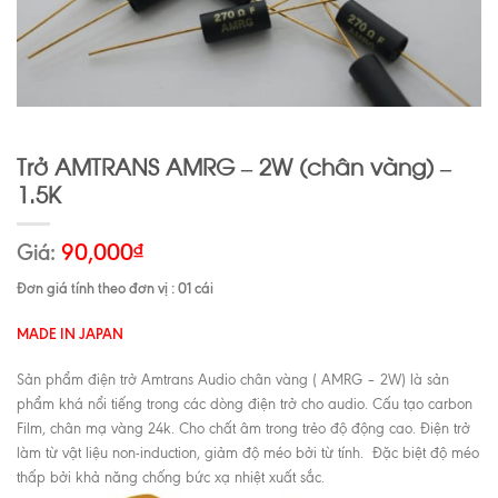
Trở AMTRANS AMRG – 2W (chân vàng) –
1.5K
Giá:
90,000
₫
Đơn giá tính theo đơn vị : 01 cái
MADE IN JAPAN
Sản phẩm điện trở Amtrans Audio chân vàng ( AMRG – 2W) là sản
phẩm khá nổi tiếng trong các dòng điện trở cho audio. Cấu tạo carbon
Film, chân mạ vàng 24k. Cho chất âm trong trẻo độ động cao. Điện trở
làm từ vật liệu non-induction, giảm độ méo bởi từ tính. Đặc biệt độ méo
thấp bởi khả năng chống bức xạ nhiệt xuất sắc.