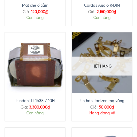
Mặt che ổ cắm
Cardas Audio R-DIN
120,000
₫
2,150,000
₫
Giá:
Giá:
Còn hàng
Còn hàng
HẾT HÀNG
Lundahl LL-1638 / 10H
Pin hàn Jantzen mạ vàng
3,300,000
₫
50,000
₫
Giá:
Giá:
Còn hàng
Hàng đang về