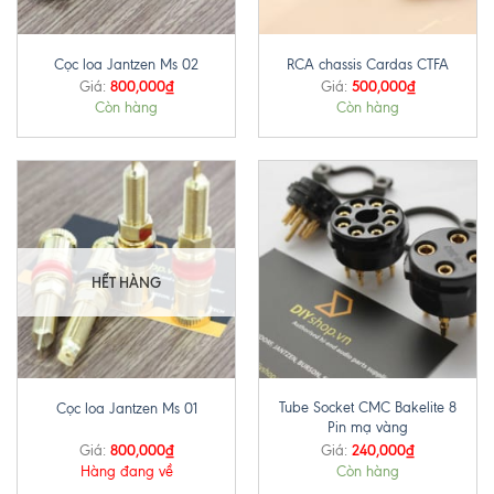
Cọc loa Jantzen Ms 02
RCA chassis Cardas CTFA
800,000
₫
500,000
₫
Giá:
Giá:
Còn hàng
Còn hàng
HẾT HÀNG
Tube Socket CMC Bakelite 8
Cọc loa Jantzen Ms 01
Pin mạ vàng
800,000
₫
240,000
₫
Giá:
Giá:
Hàng đang về
Còn hàng