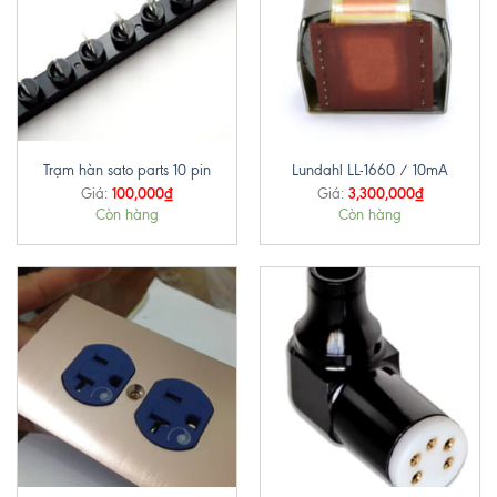
Trạm hàn sato parts 10 pin
Lundahl LL-1660 / 10mA
100,000
₫
3,300,000
₫
Giá:
Giá:
Còn hàng
Còn hàng