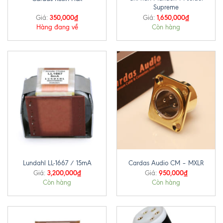
Supreme
350,000
₫
1,650,000
₫
Giá:
Giá:
Hàng đang về
Còn hàng
Lundahl LL-1667 / 15mA
Cardas Audio CM – MXLR
3,200,000
₫
950,000
₫
Giá:
Giá:
Còn hàng
Còn hàng