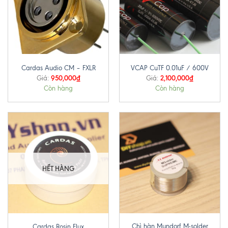
Cardas Audio CM – FXLR
VCAP CuTF 0.01uF / 600V
950,000
₫
2,100,000
₫
Giá:
Giá:
Còn hàng
Còn hàng
HẾT HÀNG
Chì hàn Mundorf M-solder
Cardas Rosin Flux