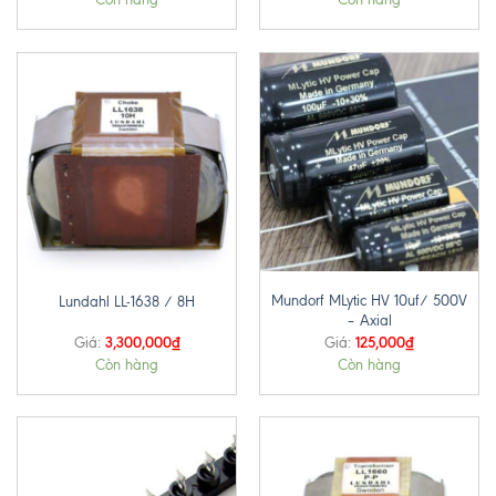
Mundorf MLytic HV 10uf/ 500V
Lundahl LL-1638 / 8H
– Axial
3,300,000
₫
125,000
₫
Giá:
Giá:
Còn hàng
Còn hàng