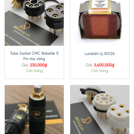
Tube Socket CMC Bakelite 9
Lundahl LL-1692A
Pin mạ vàng
230,000
₫
3,400,000
₫
Giá:
Giá:
Còn hàng
Còn hàng