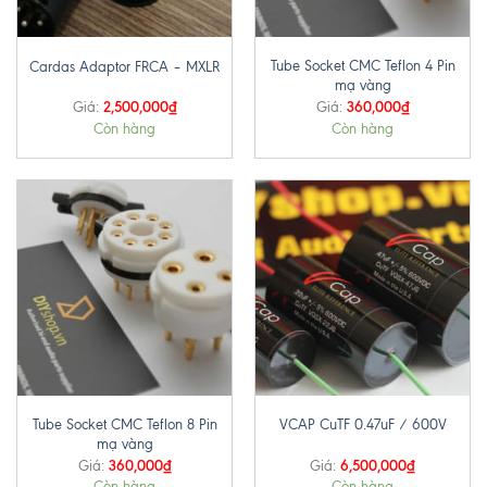
Tube Socket CMC Teflon 4 Pin
Cardas Adaptor FRCA – MXLR
mạ vàng
2,500,000
₫
360,000
₫
Giá:
Giá:
Còn hàng
Còn hàng
Tube Socket CMC Teflon 8 Pin
VCAP CuTF 0.47uF / 600V
mạ vàng
360,000
₫
6,500,000
₫
Giá:
Giá:
Còn hàng
Còn hàng