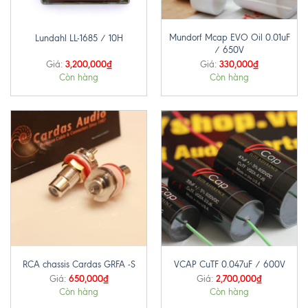
Mundorf Mcap EVO Oil 0.01uF
Lundahl LL-1685 / 10H
/ 650V
3,200,000
₫
330,000
₫
Giá:
Giá:
Còn hàng
Còn hàng
RCA chassis Cardas GRFA -S
VCAP CuTF 0.047uF / 600V
650,000
₫
2,700,000
₫
Giá:
Giá:
Còn hàng
Còn hàng