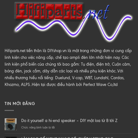
Hifiparts.net tiền thân là DIYshop.vn là một trong những đơn vị cung cấp
linh kiện cho việc nâng cấp, chế tạo ampli đèn lớn nhất hiện nay. Các
linh kiện phổ biến của chúng tôi bao gồm: Tụ điện, điện trở, Cuộn cảm,
bóng đèn, jack cắm, dây dẫn các loại và nhiều phụ kiện khác..Với
nhiều thương hiểu nổi tiếng: Duelund, V-cap, WBT, Lundahl, Cardas,
Khozmo, ALPS..Hiện tại được điều hành bởi Perfect Wave Co,ltd
TIN MỚI ĐĂNG
Do it yourself a hi-end speaker – DIY một loa từ B tới Z
ở
Chức năng bình luận bị tắt
Do
it