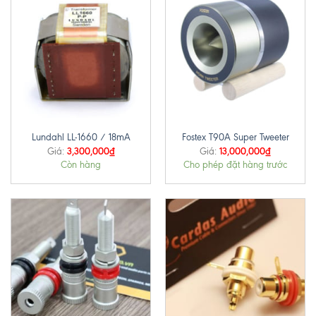
Lundahl LL-1660 / 18mA
Fostex T90A Super Tweeter
3,300,000
₫
13,000,000
₫
Giá:
Giá:
Còn hàng
Cho phép đặt hàng trước