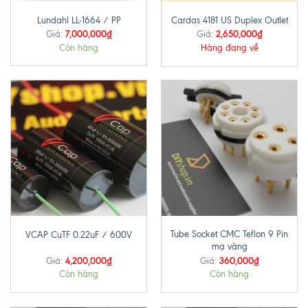
Lundahl LL-1664 / PP
Cardas 4181 US Duplex Outlet
7,000,000
₫
2,650,000
₫
Giá:
Giá:
Còn hàng
Hàng đang về
Tube Socket CMC Teflon 9 Pin
VCAP CuTF 0.22uF / 600V
mạ vàng
4,200,000
₫
360,000
₫
Giá:
Giá:
Còn hàng
Còn hàng