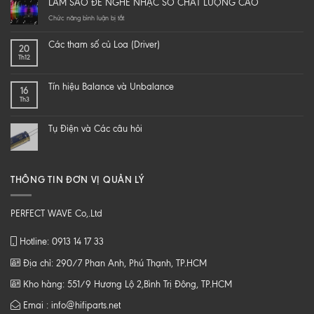
LÀM SAO ĐỂ NGHE NHẠC SỐ CHẤT LƯỢNG CAO
yourself
a
ở
Chức năng bình luận bị tắt
hi-
LÀM
end
SAO
Các tham số củ Loa (Driver)
20
speaker
ĐỂ
Th12
–
NGHE
DIY
NHẠC
một
SỐ
Tín hiệu Balance và Unbalance
16
loa
CHẤT
Th3
từ
LƯỢNG
B
CAO
tới
Tụ Điện và Các câu hỏi
Z
THÔNG TIN ĐƠN VỊ QUẢN LÝ
PERFECT WAVE Co,.Ltd
Hotline: 0913 14 17 33
Địa chỉ: 290/7 Phan Anh, Phú Thạnh, TP.HCM
Kho hàng: 551/9 Hương Lộ 2,Bình Trị Đông, TP.HCM
Emai : info@hifiparts.net