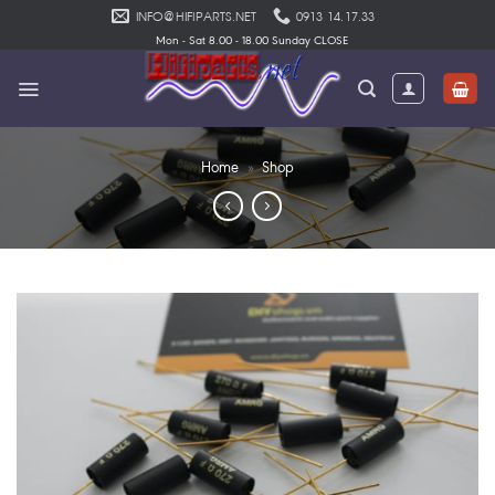
Skip
INFO@HIFIPARTS.NET
0913 14.17.33
to
Mon - Sat 8.00 - 18.00 Sunday CLOSE
content
Home
»
Shop