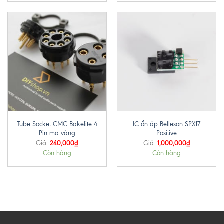
Tube Socket CMC Bakelite 4
IC ổn áp Belleson SPX17
Pin mạ vàng
Positive
240,000
₫
1,000,000
₫
Giá:
Giá:
Còn hàng
Còn hàng