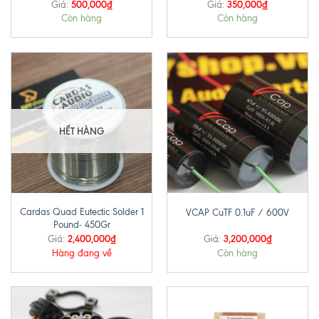
500,000
₫
350,000
₫
Giá:
Giá:
Còn hàng
Còn hàng
HẾT HÀNG
Cardas Quad Eutectic Solder 1
VCAP CuTF 0.1uF / 600V
Pound- 450Gr
2,400,000
₫
3,200,000
₫
Giá:
Giá:
Hàng đang về
Còn hàng