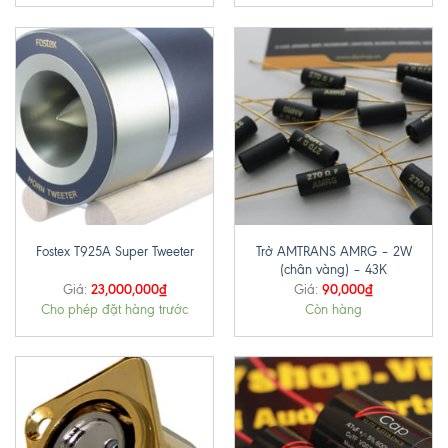
Trở AMTRANS AMRG – 2W
Fostex T925A Super Tweeter
(chân vàng) – 43K
23,000,000
₫
90,000
₫
Giá:
Giá:
Cho phép đặt hàng trước
Còn hàng