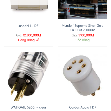
Mundorf Supreme Silver Gold
Lundahl LL-1931
Oil 0.1uf / 1000V
12,300,000
₫
1,100,000
₫
Giá:
Giá:
Hàng đang về
Còn hàng
WATTGATE 5266i – clear
Cardas Audio TIDP