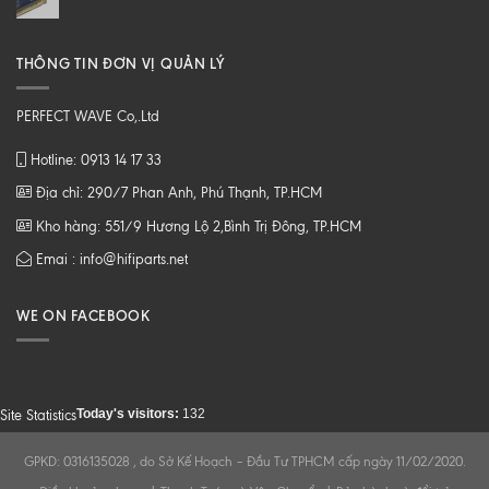
THÔNG TIN ĐƠN VỊ QUẢN LÝ
PERFECT WAVE Co,.Ltd
Hotline: 0913 14 17 33
Địa chỉ: 290/7 Phan Anh, Phú Thạnh, TP.HCM
Kho hàng: 551/9 Hương Lộ 2,Bình Trị Đông, TP.HCM
Emai : info@hifiparts.net
WE ON FACEBOOK
Today's visitors:
132
Site Statistics
GPKD: 0316135028 , do Sở Kế Hoạch – Đầu Tư TPHCM cấp ngày 11/02/2020.