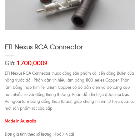
ETI Nexus RCA Connector
Giá:
1,700,000
₫
ETI Nexus RCA Connector
thuộc dòng sản phẩm cải tiến dòng Bullet của
hãng trước đó , Phần dẫn tín hiệu làm bằng 1100 series Copper. Thân
làm bằng
hợp kim Tellurium Copper có độ dẫn điện và độ cứng cao
mạ bạc
hơn nhiều so với đồng thông thường .Phần dẫn tín hiệu được
.
Vỏ ngoài làm bằng đồng thau (Brass) giúp chống nhiễm từ hiệu quả. Là
một sản phẩm rất cao cấp.
Made in Australia
Đơn giá tính theo số lượng : 1 bộ / 4 cái