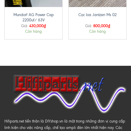
Mundorf AG Power Cap
Cọc loa Jantzen Ms 02
2200uf/ 63V
430,000
₫
800,000
₫
Giá:
Giá:
Còn hàng
Còn hàng
Hifiparts.net tiền thân là DIYshop.vn là một trong những đơn vị cung cấp
linh kiện cho việc nâng cấp, chế tạo ampli đèn lớn nhất hiện nay. Các