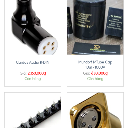
Mundorf MTube Cap
Cardas Audio R-DIN
10uF/1000V
2,150,000
₫
630,000
₫
Giá:
Giá:
Còn hàng
Còn hàng