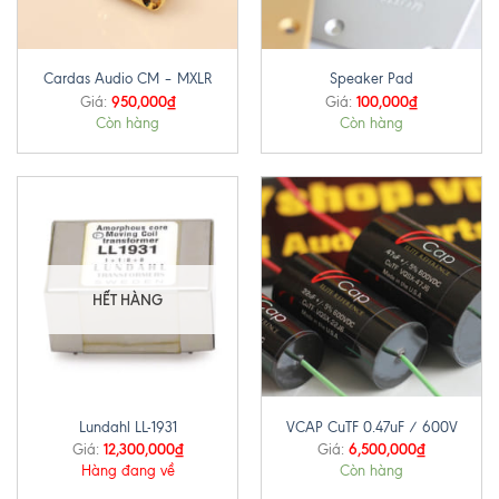
Cardas Audio CM – MXLR
Speaker Pad
950,000
₫
100,000
₫
Giá:
Giá:
Còn hàng
Còn hàng
HẾT HÀNG
Lundahl LL-1931
VCAP CuTF 0.47uF / 600V
12,300,000
₫
6,500,000
₫
Giá:
Giá:
Hàng đang về
Còn hàng