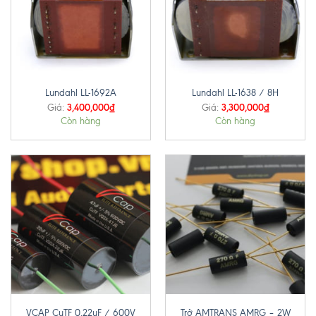
Lundahl LL-1692A
Lundahl LL-1638 / 8H
3,400,000
₫
3,300,000
₫
Giá:
Giá:
Còn hàng
Còn hàng
Trở AMTRANS AMRG – 2W
VCAP CuTF 0.22uF / 600V