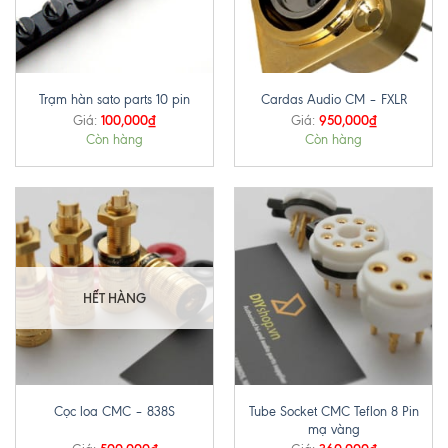
Trạm hàn sato parts 10 pin
Cardas Audio CM – FXLR
100,000
₫
950,000
₫
Giá:
Giá:
Còn hàng
Còn hàng
HẾT HÀNG
Tube Socket CMC Teflon 8 Pin
Cọc loa CMC – 838S
mạ vàng