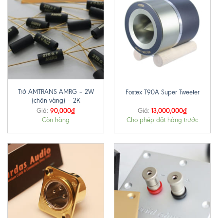
Trở AMTRANS AMRG – 2W
Fostex T90A Super Tweeter
(chân vàng) – 2K
90,000
₫
13,000,000
₫
Giá:
Giá:
Còn hàng
Cho phép đặt hàng trước