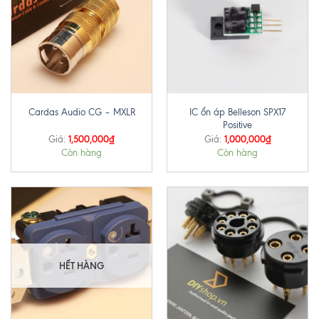
IC ổn áp Belleson SPX17
Cardas Audio CG – MXLR
Positive
1,500,000
₫
1,000,000
₫
Giá:
Giá:
Còn hàng
Còn hàng
HẾT HÀNG