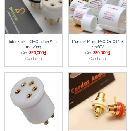
Tube Socket CMC Teflon 9 Pin
Mundorf Mcap EVO Oil 0.01uF
mạ vàng
/ 650V
360,000
₫
330,000
₫
Giá:
Giá:
Còn hàng
Còn hàng