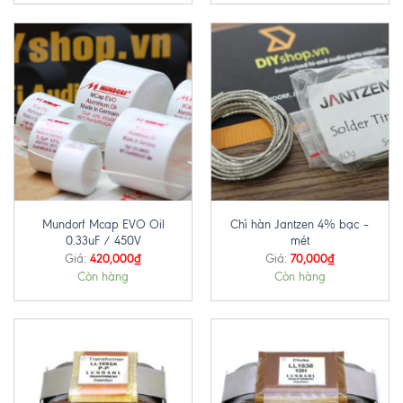
Mundorf Mcap EVO Oil
Chì hàn Jantzen 4% bạc –
0.33uF / 450V
mét
420,000
₫
70,000
₫
Giá:
Giá:
Còn hàng
Còn hàng