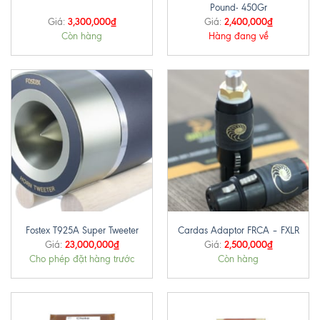
Pound- 450Gr
3,300,000
₫
2,400,000
₫
Giá:
Giá:
Còn hàng
Hàng đang về
Fostex T925A Super Tweeter
Cardas Adaptor FRCA – FXLR
23,000,000
₫
2,500,000
₫
Giá:
Giá:
Cho phép đặt hàng trước
Còn hàng