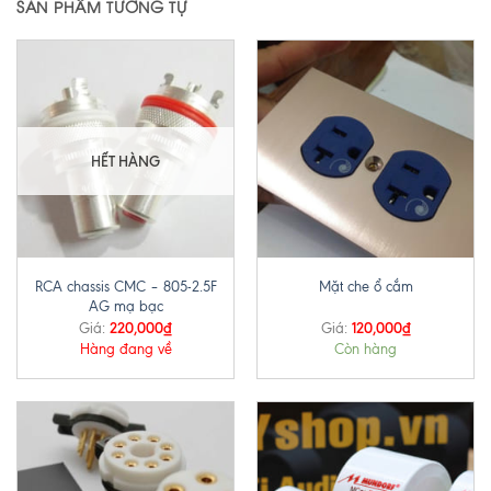
SẢN PHẨM TƯƠNG TỰ
HẾT HÀNG
RCA chassis CMC – 805-2.5F
Mặt che ổ cắm
AG mạ bạc
220,000
₫
120,000
₫
Giá:
Giá:
Hàng đang về
Còn hàng