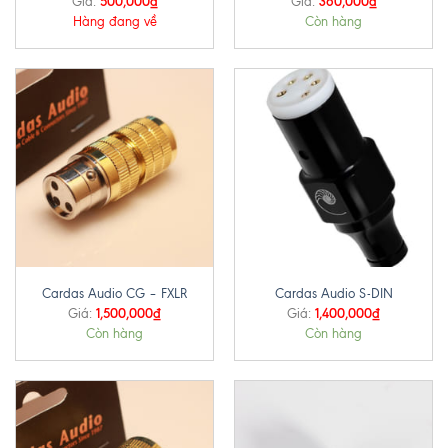
500,000
₫
360,000
₫
Giá:
Giá:
Hàng đang về
Còn hàng
Cardas Audio CG – FXLR
Cardas Audio S-DIN
1,500,000
₫
1,400,000
₫
Giá:
Giá:
Còn hàng
Còn hàng