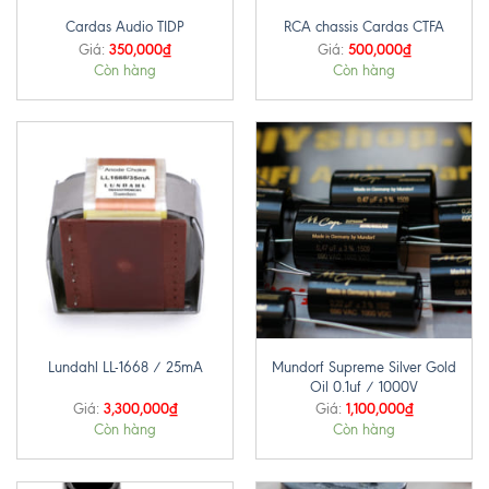
Cardas Audio TIDP
RCA chassis Cardas CTFA
350,000
₫
500,000
₫
Giá:
Giá:
Còn hàng
Còn hàng
Mundorf Supreme Silver Gold
Lundahl LL-1668 / 25mA
Oil 0.1uf / 1000V
3,300,000
₫
1,100,000
₫
Giá:
Giá:
Còn hàng
Còn hàng