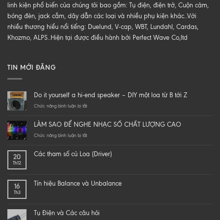
linh kiện phổ biến của chúng tôi bao gồm: Tụ điện, điện trở, Cuộn cảm,
bóng đèn, jack cắm, dây dẫn các loại và nhiều phụ kiện khác..Với
nhiều thương hiểu nổi tiếng: Duelund, V-cap, WBT, Lundahl, Cardas,
Khozmo, ALPS..Hiện tại được điều hành bởi Perfect Wave Co,ltd
TIN MỚI ĐĂNG
Do it yourself a hi-end speaker – DIY một loa từ B tới Z
ở
Chức năng bình luận bị tắt
Do
it
LÀM SAO ĐỂ NGHE NHẠC SỐ CHẤT LƯỢNG CAO
yourself
a
ở
Chức năng bình luận bị tắt
hi-
LÀM
end
SAO
Các tham số củ Loa (Driver)
20
speaker
ĐỂ
Th12
–
NGHE
DIY
NHẠC
một
SỐ
Tín hiệu Balance và Unbalance
16
loa
CHẤT
Th3
từ
LƯỢNG
B
CAO
tới
Tụ Điện và Các câu hỏi
Z