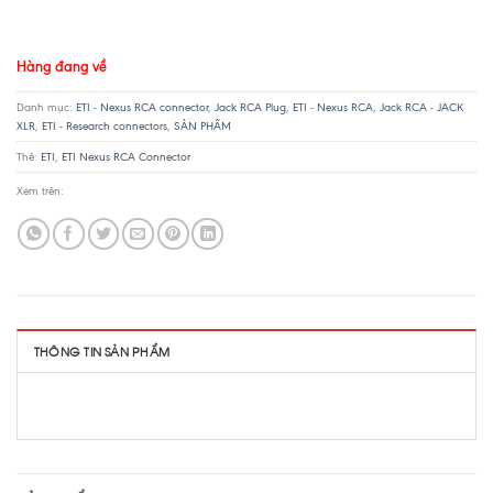
Hàng đang về
Danh mục:
ETI - Nexus RCA connector
,
Jack RCA Plug
,
ETI - Nexus RCA
,
Jack RCA - JACK
XLR
,
ETI - Research connectors
,
SẢN PHẨM
Thẻ:
ETI
,
ETI Nexus RCA Connector
Xem trên:
THÔNG TIN SẢN PHẨM