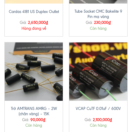
Tube Socket CMC Bakelite 9
Cardas 4181 US Duplex Outlet
Pin mạ vàng
2,650,000
₫
230,000
₫
Giá:
Giá:
Hàng đang về
Còn hàng
Trở AMTRANS AMRG – 2W
VCAP CuTF 0.01uF / 600V
(chân vàng) – 15K
90,000
₫
2,100,000
₫
Giá:
Giá:
Còn hàng
Còn hàng