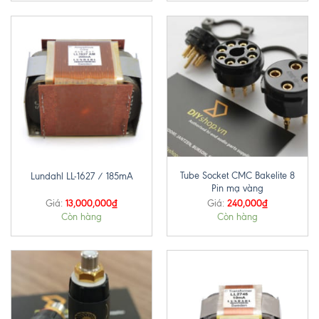
Tube Socket CMC Bakelite 8
Lundahl LL-1627 / 185mA
Pin mạ vàng
13,000,000
₫
240,000
₫
Giá:
Giá:
Còn hàng
Còn hàng