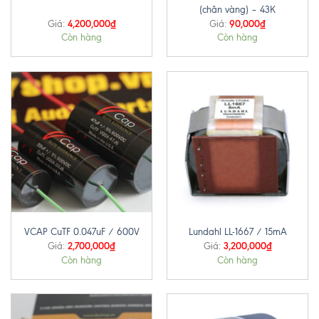
(chân vàng) – 43K
4,200,000
₫
90,000
₫
Giá:
Giá:
Còn hàng
Còn hàng
VCAP CuTF 0.047uF / 600V
Lundahl LL-1667 / 15mA
2,700,000
₫
3,200,000
₫
Giá:
Giá:
Còn hàng
Còn hàng