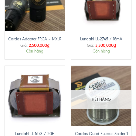
Cardas Adaptor FRCA – MXLR
Lundahl LL-2745 / 18mA
2,500,000
₫
3,300,000
₫
Giá:
Giá:
Còn hàng
Còn hàng
HẾT HÀNG
Cardas Quad Eutectic Solder 1
Lundahl LL-1673 / 20H