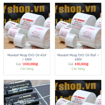
Mundorf Mcap EVO Oil 47uF
Mundorf Mcap EVO Oil 10uF /
/ 450V
450V
1,930,000
₫
650,000
₫
Giá:
Giá:
Còn hàng
Còn hàng