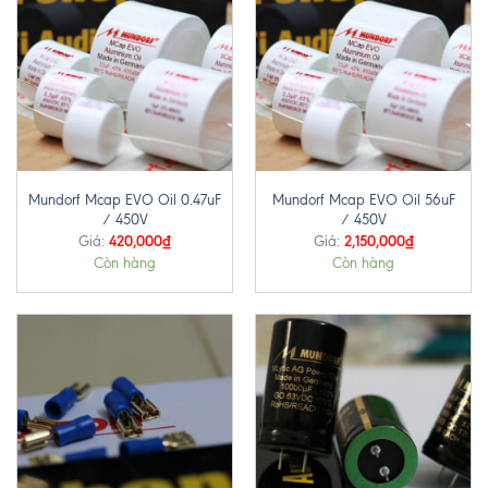
Mundorf Mcap EVO Oil 0.47uF
Mundorf Mcap EVO Oil 56uF
/ 450V
/ 450V
420,000
₫
2,150,000
₫
Giá:
Giá:
Còn hàng
Còn hàng