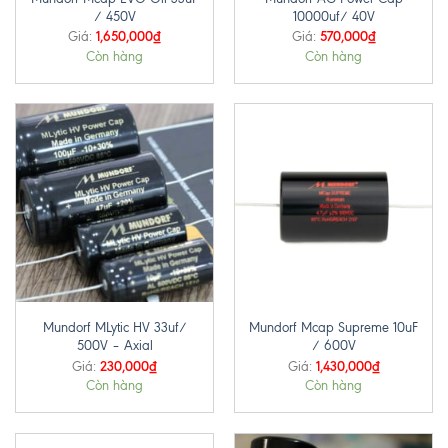
/ 450V
10000uf/ 40V
1,650,000
₫
570,000
₫
Giá:
Giá:
Còn hàng
Còn hàng
Mundorf MLytic HV 33uf/
Mundorf Mcap Supreme 10uF
500V – Axial
/ 600V
230,000
₫
1,430,000
₫
Giá:
Giá:
Còn hàng
Còn hàng