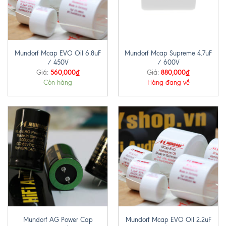
Mundorf Mcap EVO Oil 6.8uF
Mundorf Mcap Supreme 4.7uF
/ 450V
/ 600V
560,000
₫
880,000
₫
Giá:
Giá:
Còn hàng
Hàng đang về
Mundorf AG Power Cap
Mundorf Mcap EVO Oil 2.2uF