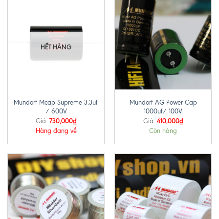
HẾT HÀNG
Mundorf Mcap Supreme 3.3uF
Mundorf AG Power Cap
/ 600V
1000uf/ 100V
730,000
₫
410,000
₫
Giá:
Giá:
Hàng đang về
Còn hàng