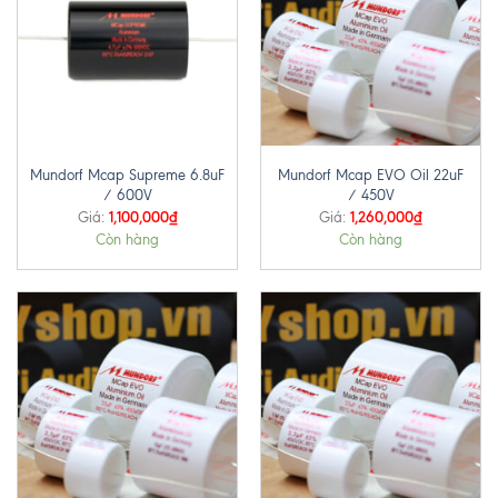
Mundorf Mcap Supreme 6.8uF
Mundorf Mcap EVO Oil 22uF
/ 600V
/ 450V
1,100,000
₫
1,260,000
₫
Giá:
Giá:
Còn hàng
Còn hàng