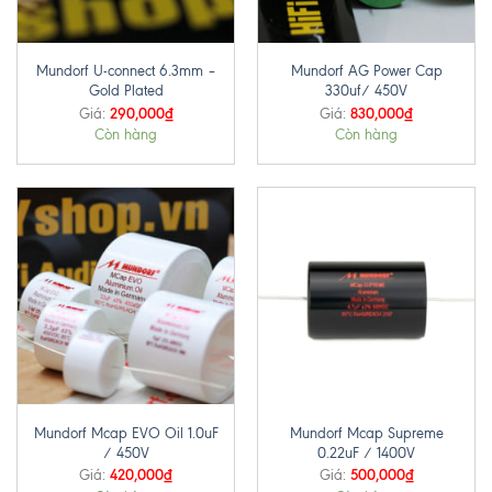
Mundorf U-connect 6.3mm –
Mundorf AG Power Cap
Gold Plated
330uf/ 450V
290,000
₫
830,000
₫
Giá:
Giá:
Còn hàng
Còn hàng
Mundorf Mcap EVO Oil 1.0uF
Mundorf Mcap Supreme
/ 450V
0.22uF / 1400V
420,000
₫
500,000
₫
Giá:
Giá: