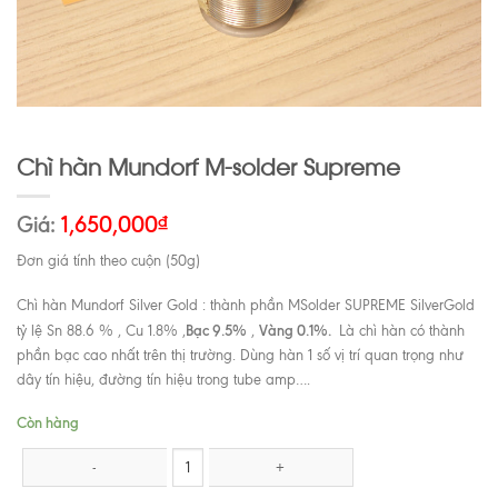
Chì hàn Mundorf M-solder Supreme
Giá:
1,650,000
₫
Đơn giá tính theo cuộn (50g)
Chì hàn Mundorf Silver Gold : thành phần MSolder SUPREME SilverGold
Bạc 9.5%
Vàng 0.1%.
tỷ lệ Sn 88.6 % , Cu 1.8% ,
,
Là chì hàn có thành
phần bạc cao nhất trên thị trường. Dùng hàn 1 số vị trí quan trọng như
dây tín hiệu, đường tín hiệu trong tube amp….
Còn hàng
Chì hàn Mundorf M-solder Supreme số lượng