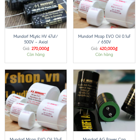
Mundorf MLytic HV 47uf/
Mundorf Mcap EVO Oil 0.1uF
500V – Axial
/ 650V
270,000
₫
420,000
₫
Giá:
Giá:
Còn hàng
Còn hàng
Mundorf Mcap EVO Oil 33uF
Mundorf AG Power Cap