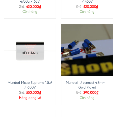
4700uf/ 63V
/ 450V
430,000
₫
420,000
₫
Giá:
Giá:
Còn hàng
Còn hàng
HẾT HÀNG
Mundorf Mcap Supreme 1.5uF
Mundorf U-connect 4.8mm –
/ 600V
Gold Plated
550,000
₫
290,000
₫
Giá:
Giá:
Hàng đang về
Còn hàng