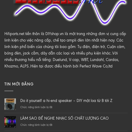
Hifiparts.net tiền thân là DIYshop.vn là một trong những đơn vị cung cấp
linh kiện cho việc nâng cấp, chế tạo ampli đèn lớn nhất hiện nay. Các
linh kiện phổ biến của chúng tôi bao gồm: Tụ điện, điện trở, Cuộn cảm,
bóng đèn, jack cắm, dây dẫn các loại và nhiều phụ kiện khác..Với
nhiều thương hiểu nổi tiếng: Duelund, V-cap, WBT, Lundahl, Cardas,
Khozmo, ALPS..Hiện tại được điều hành bởi Perfect Wave Co,ltd
TIN MỚI ĐĂNG
Do it yourself a hi-end speaker – DIY một loa từ B tới Z
ở
Chức năng bình luận bị tắt
Do
it
LÀM SAO ĐỂ NGHE NHẠC SỐ CHẤT LƯỢNG CAO
yourself
a
ở
Chức năng bình luận bị tắt
hi-
LÀM