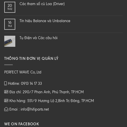
end
SAO
Các tham số củ Loa (Driver)
20
speaker
ĐỂ
Th12
–
NGHE
DIY
NHẠC
một
SỐ
Tín hiệu Balance và Unbalance
16
loa
CHẤT
Th3
từ
LƯỢNG
B
CAO
tới
Tụ Điện và Các câu hỏi
Z
THÔNG TIN ĐƠN VỊ QUẢN LÝ
PERFECT WAVE Co,.Ltd
Hotline: 0913 14 17 33
Địa chỉ: 290/7 Phan Anh, Phú Thạnh, TP.HCM
Kho hàng: 551/9 Hương Lộ 2,Bình Trị Đông, TP.HCM
Emai : info@hifiparts.net
WE ON FACEBOOK