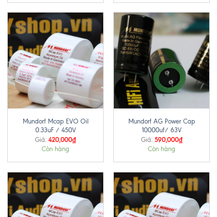
Mundorf Mcap EVO Oil
Mundorf AG Power Cap
0.33uF / 450V
10000uf/ 63V
420,000
₫
590,000
₫
Giá:
Giá:
Còn hàng
Còn hàng