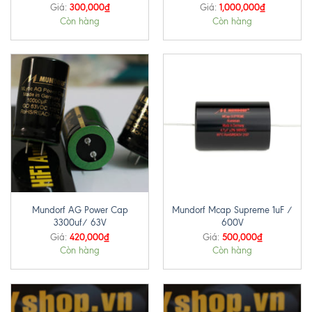
300,000
₫
1,000,000
₫
Giá:
Giá:
Còn hàng
Còn hàng
Mundorf AG Power Cap
Mundorf Mcap Supreme 1uF /
3300uf/ 63V
600V
420,000
₫
500,000
₫
Giá:
Giá:
Còn hàng
Còn hàng