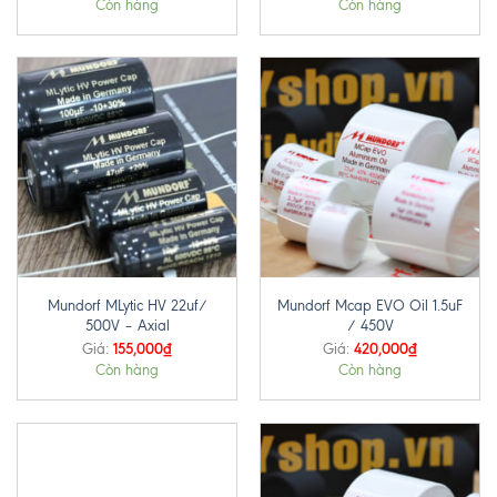
Còn hàng
Còn hàng
Mundorf MLytic HV 22uf/
Mundorf Mcap EVO Oil 1.5uF
500V – Axial
/ 450V
155,000
₫
420,000
₫
Giá:
Giá:
Còn hàng
Còn hàng