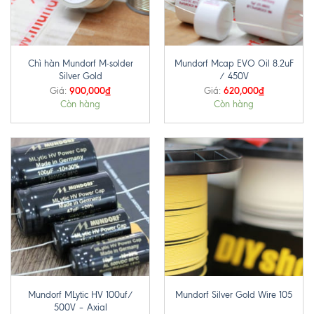
Chì hàn Mundorf M-solder
Mundorf Mcap EVO Oil 8.2uF
Silver Gold
/ 450V
900,000
₫
620,000
₫
Giá:
Giá:
Còn hàng
Còn hàng
Mundorf MLytic HV 100uf/
Mundorf Silver Gold Wire 105
500V – Axial