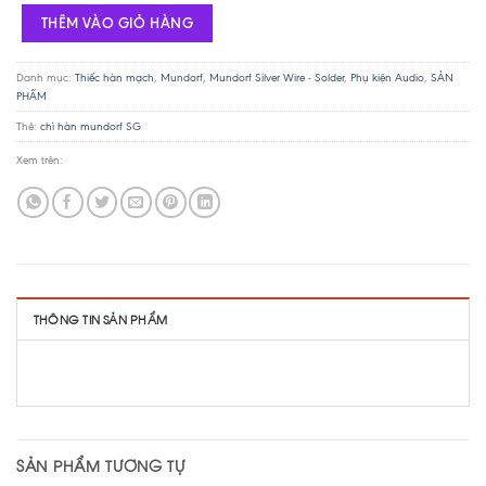
THÊM VÀO GIỎ HÀNG
Danh mục:
Thiếc hàn mạch
,
Mundorf
,
Mundorf Silver Wire - Solder
,
Phụ kiện Audio
,
SẢN
PHẨM
Thẻ:
chì hàn mundorf SG
Xem trên:
THÔNG TIN SẢN PHẨM
SẢN PHẨM TƯƠNG TỰ