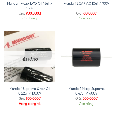
Mundorf Mcap EVO Oil 18uF /
Mundorf ECAP AC 10uf / 100V
450V
930,000
₫
60,000
₫
Giá:
Giá:
Còn hàng
Còn hàng
HẾT HÀNG
Mundorf Supreme Silver Oil
Mundorf Mcap Supreme
0.22uf / 1000V
0.47uF / 600V
850,000
₫
500,000
₫
Giá:
Giá:
Hàng đang về
Còn hàng