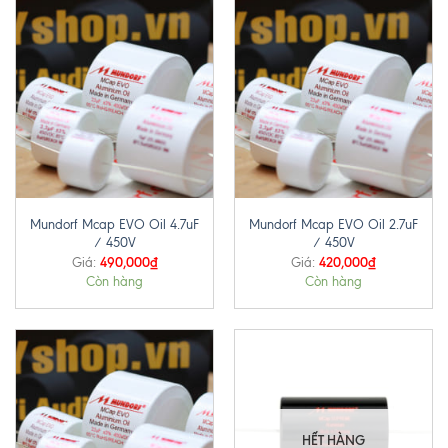
Mundorf Mcap EVO Oil 4.7uF
Mundorf Mcap EVO Oil 2.7uF
/ 450V
/ 450V
490,000
₫
420,000
₫
Giá:
Giá:
Còn hàng
Còn hàng
HẾT HÀNG