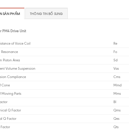
IN SẢN PHẨM
THÔNG TIN BỔ SUNG
r PM4 Drive Unit
stance of Voice Coil
Re
ir Resonance
Fo
n Piston Area
Sd
lent Volume Suspension
Vas
sion Compliance
Cms
f Cone
Mmd
f Moving Parts
Mms
actor
Bl
ical Q Factor
Qms
cal Q Factor
Qes
 Factor
Qts