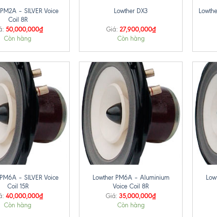
 PM2A – SILVER Voice
Lowther DX3
Lowthe
Coil 8R
50,000,000
₫
27,900,000
₫
á:
Giá:
Còn hàng
Còn hàng
+
+
 PM6A – SILVER Voice
Lowther PM6A – Aluminium
Low
Coil 15R
Voice Coil 8R
40,000,000
₫
35,000,000
₫
á:
Giá:
Còn hàng
Còn hàng