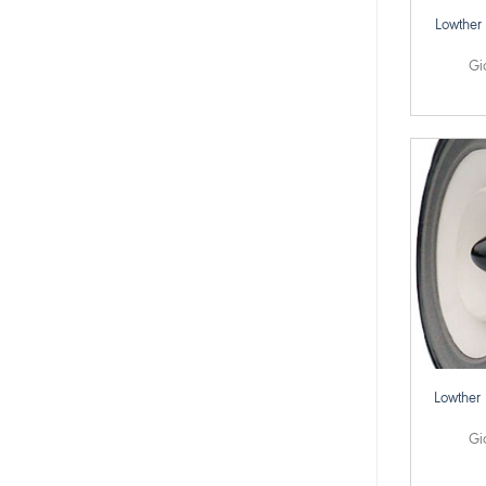
Lowther
Gi
+
Lowther
Gi