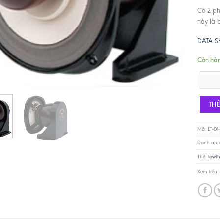
Có 2 ph
này là 
DATA S
Còn hà
Lowther 
TH
Mã:
LT-01-
Danh mụ
Thẻ:
lowt
Xem trên: