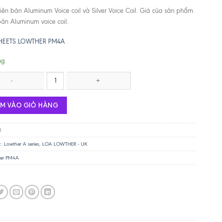
iên bản Aluminum Voice coil và Silver Voice Coil. Giá của sản phẩm
bản Aluminum voice coil.
HEETS LOWTHER PM4A
ng
PM4A - Alu Voice Coil - 8R số lượng
ÊM VÀO GIỎ HÀNG
1
c:
Lowther A series
,
LOA LOWTHER - UK
her PM4A