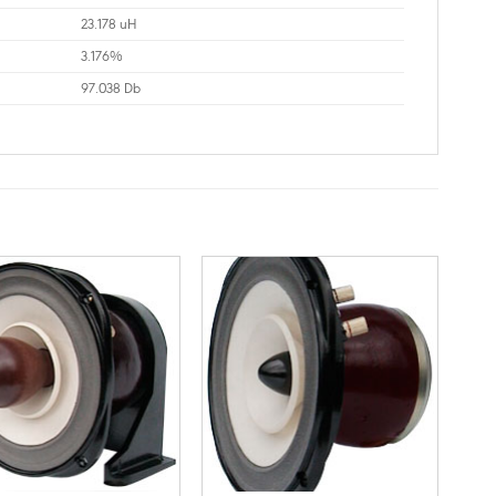
23.178 uH
3.176%
97.038 Db
+