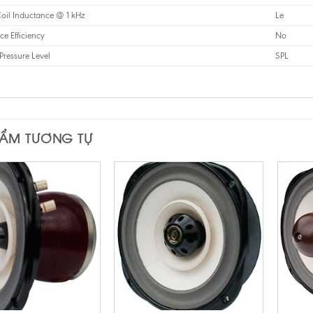
oil Inductance @ 1 kHz
Le
ce Efficiency
No
ressure Level
SPL
HẨM TƯƠNG TỰ
+
+