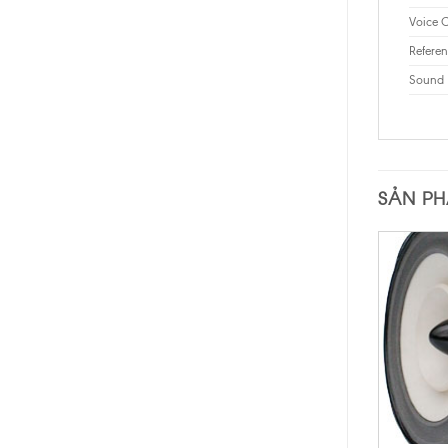
Voice C
Referen
Sound P
SẢN P
+