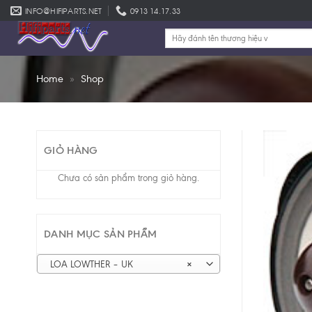
Skip
INFO@HIFIPARTS.NET
0913 14.17.33
to
Tìm
content
kiếm:
Home
»
Shop
GIỎ HÀNG
Chưa có sản phẩm trong giỏ hàng.
DANH MỤC SẢN PHẨM
LOA LOWTHER – UK
×