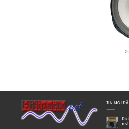
+
Gi
TIN MỚI Đ
Do i
một 