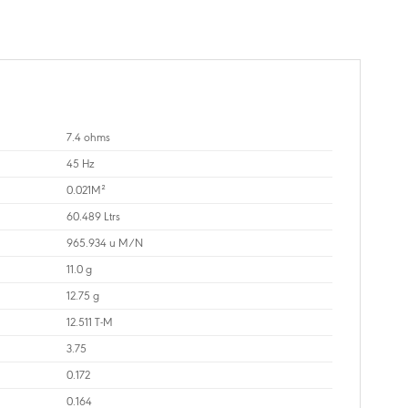
7.4 ohms
45 Hz
0.021M²
60.489 Ltrs
965.934 u M/N
11.0 g
12.75 g
12.511 T-M
3.75
0.172
0.164