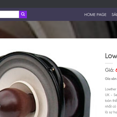
HOME PAGE
SẢ
Low
Giá:
Gía sản
Lowther
UK – Se
toàn th
nhất có
là sự h