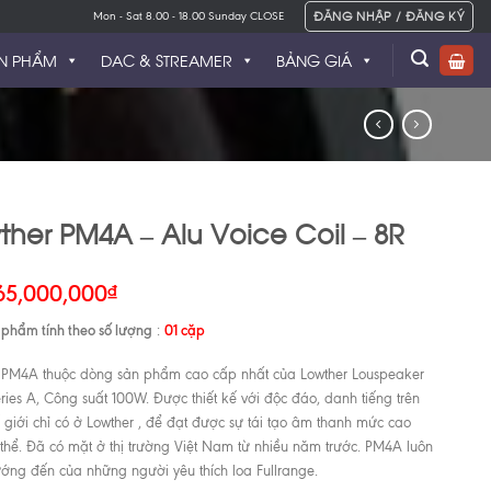
ĐĂNG NHẬP / ĐĂNG KÝ
Mon - Sat 8.00 - 18.00 Sunday CLOSE
N PHẨM
DAC & STREAMER
BẢNG GIÁ
ther PM4A – Alu Voice Coil – 8R
65,000,000
₫
 phẩm tính theo số lượng
01 cặp
:
 PM4A thuộc dòng sản phẩm cao cấp nhất của Lowther Louspeaker
ries A, Công suất 100W. Được thiết kế với độc đáo, danh tiếng trên
ế giới chỉ có ở Lowther , để đạt được sự tái tạo âm thanh mức cao
 thể. Đã có mặt ở thị trường Việt Nam từ nhiều năm trước. PM4A luôn
ướng đến của những người yêu thích loa Fullrange.