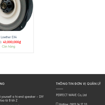
Lowther EX4
43,000,000
₫
á:
Còn hàng
ĂNG
THÔNG TIN ĐƠN VỊ QUẢN LÝ
PERFECT WAVE Co,.Ltd
t yourself a hi-end speaker – DIY
loa từ B tới Z
Hotline: 0913 14 17 33