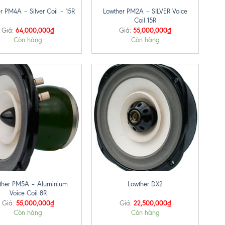
Lowther PM2A – SILVER Voice
r PM4A – Silver Coil – 15R
Coil 15R
64,000,000
₫
55,000,000
₫
Giá:
Giá:
Còn hàng
Còn hàng
+
ther PM5A – Aluminium
Lowther DX2
Voice Coil 8R
55,000,000
₫
22,500,000
₫
Giá:
Giá:
Còn hàng
Còn hàng