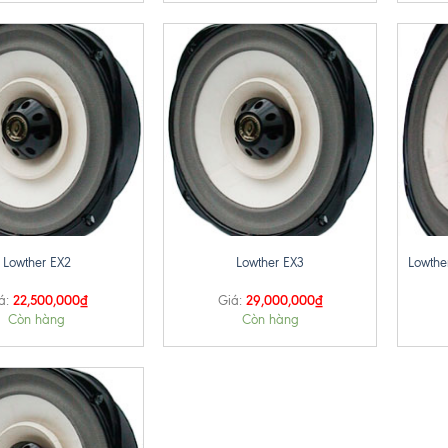
+
+
Lowthe
Lowther EX2
Lowther EX3
22,500,000
₫
29,000,000
₫
á:
Giá:
Còn hàng
Còn hàng