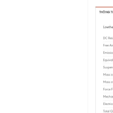
THÔNG T
Lowthe
DC Resi
Free A
Emissio
Equiva
Suspen
Mass o
Mass o
Force F
Mechan
Electri
Total Q