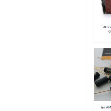
+
Lunda
G
+
Trở A