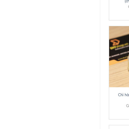
(c
+
Chì hà
G