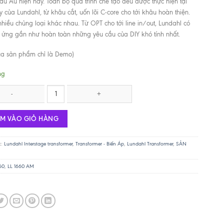
âu Âu hiện nay. Toàn bộ quá trình chế tạo đều được thực hiện tại
 của Lundahl, từ khâu cắt, uốn lõi C-core cho tới khâu hoàn thiện.
 nhiều chủng loại khác nhau. Từ OPT cho tới line in/out, Lundahl có
 ứng gần như hoàn toàn những yêu cầu của DIY khó tính nhất.
ủa sản phẩm chỉ là Demo)
ng
LL-1671 / 30mA số lượng
ÊM VÀO GIỎ HÀNG
c:
Lundahl Interstage transformer
,
Transformer - Biến Áp
,
Lundahl Transformer
,
SẢN
60
,
LL 1660 AM