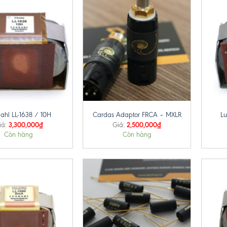
+
+
ahl LL-1638 / 10H
Cardas Adaptor FRCA – MXLR
Lu
3,300,000
₫
2,500,000
₫
iá:
Giá:
Còn hàng
Còn hàng