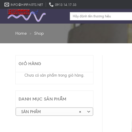
Skip
INFO@HIFIPARTS.NET
0913 14.17.33
to
Tìm
content
kiếm:
Home
»
Shop
GIỎ HÀNG
Chưa có sản phẩm trong giỏ hàng.
DANH MỤC SẢN PHẨM
SẢN PHẨM
×