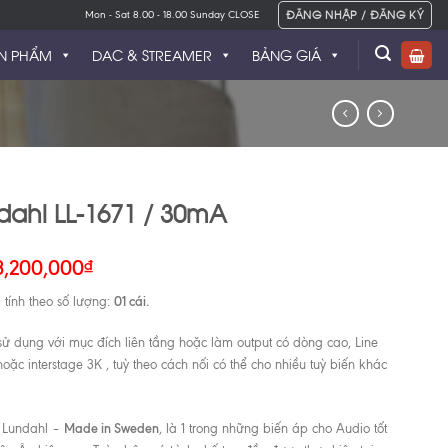
ĐĂNG NHẬP / ĐĂNG KÝ
Mon - Sat 8.00 - 18.00 Sunday CLOSE
N PHẨM
DAC & STREAMER
BẢNG GIÁ
dahl LL-1671 / 30mA
3,200,000
₫
01 cái.
 tính theo số lượng:
sử dụng với mục đích liên tầng hoặc làm output có dòng cao, Line
 hoặc interstage 3K , tuỳ theo cách nối có thể cho nhiều tuỳ biến khác
Made in Sweden
 Lundahl –
, là 1 trong những biến áp cho Audio tốt