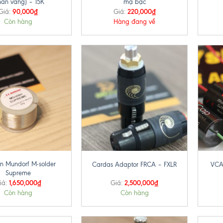
hân vàng) – 15K
mạ bạc
90,000
₫
220,000
₫
Giá:
Giá:
Còn hàng
Hàng đang về
+
+
n Mundorf M-solder
Cardas Adaptor FRCA – FXLR
VCA
Supreme
1,650,000
₫
2,500,000
₫
iá:
Giá:
Còn hàng
Còn hàng