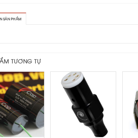
IN SẢN PHẨM
HẨM TƯƠNG TỰ
+
+