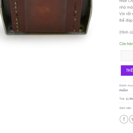
nhất Ch
nhà máy
Với rất
thể đáp
(Hình c
Còn hà
Lundahl 
TH
Danh mụ
PHẨM
Thẻ:
LL-16
Xem trên: