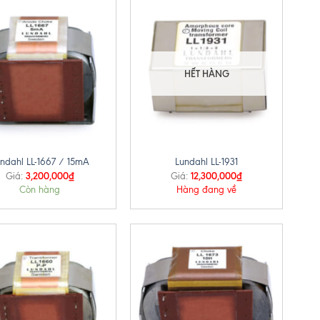
HẾT HÀNG
+
ndahl LL-1667 / 15mA
Lundahl LL-1931
3,200,000
₫
12,300,000
₫
Giá:
Giá:
Còn hàng
Hàng đang về