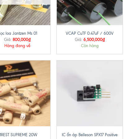
+
ọc loa Jantzen Ms 01
VCAP CuTF 0.47uF / 600V
800,000
₫
6,500,000
₫
Giá:
Giá:
Hàng đang về
Còn hàng
+
REST SUPREME 20W
IC ổn áp Belleson SPX17 Positive