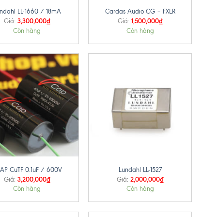
ndahl LL-1660 / 18mA
Cardas Audio CG – FXLR
3,300,000
₫
1,500,000
₫
Giá:
Giá:
Còn hàng
Còn hàng
+
AP CuTF 0.1uF / 600V
Lundahl LL-1527
3,200,000
₫
2,000,000
₫
Giá:
Giá:
Còn hàng
Còn hàng