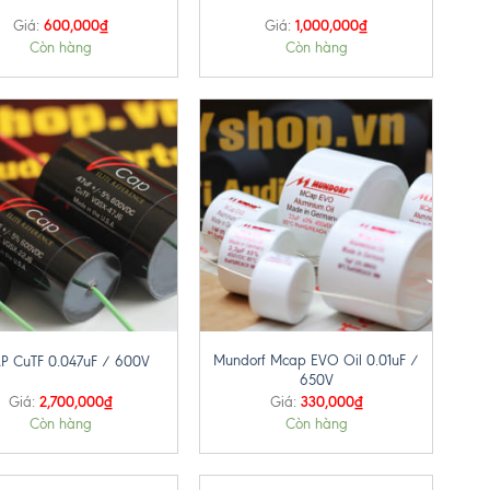
600,000
₫
1,000,000
₫
Giá:
Giá:
Còn hàng
Còn hàng
+
Mundorf Mcap EVO Oil 0.01uF /
P CuTF 0.047uF / 600V
650V
2,700,000
₫
330,000
₫
Giá:
Giá:
Còn hàng
Còn hàng