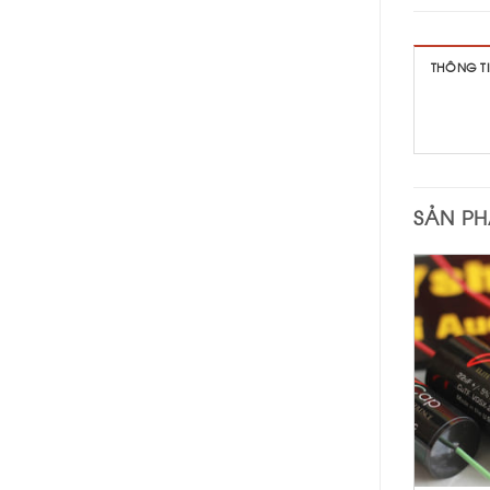
THÔNG T
SẢN P
+