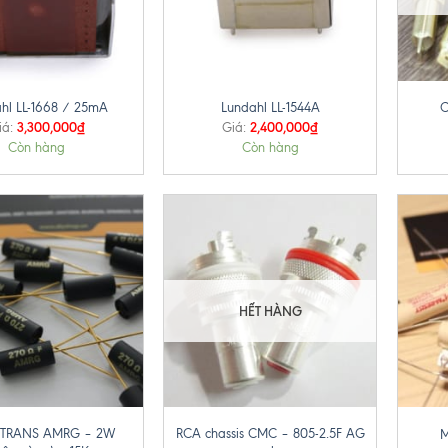
+
+
hl LL-1668 / 25mA
Lundahl LL-1544A
C
3,300,000
₫
2,400,000
₫
iá:
Giá:
Còn hàng
Còn hàng
HẾT HÀNG
+
+
MTRANS AMRG – 2W
RCA chassis CMC – 805-2.5F AG
M