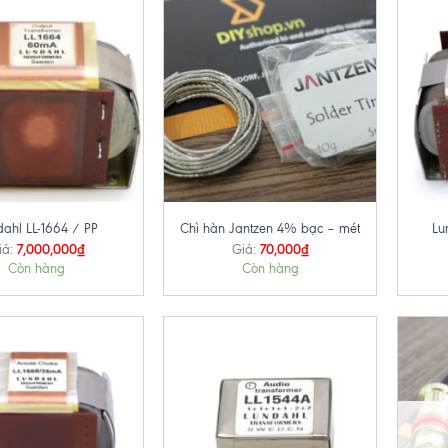
+
+
dahl LL-1664 / PP
Chì hàn Jantzen 4% bạc – mét
Lu
7,000,000
₫
70,000
₫
iá:
Giá:
Còn hàng
Còn hàng