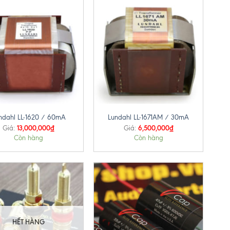
+
ndahl LL-1620 / 60mA
Lundahl LL-1671AM / 30mA
13,000,000
₫
6,500,000
₫
Giá:
Giá:
Còn hàng
Còn hàng
HẾT HÀNG