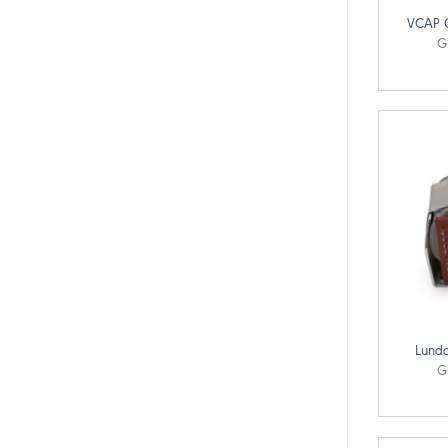
VCAP C
G
+
Lunda
G