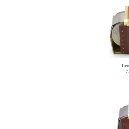
+
Lun
G