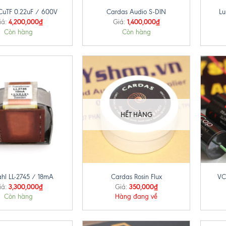
uTF 0.22uF / 600V
Cardas Audio S-DIN
Lu
4,200,000
₫
1,400,000
₫
iá:
Giá:
Còn hàng
Còn hàng
HẾT HÀNG
+
+
hl LL-2745 / 18mA
Cardas Rosin Flux
VC
3,300,000
₫
350,000
₫
iá:
Giá:
Còn hàng
Hàng đang về