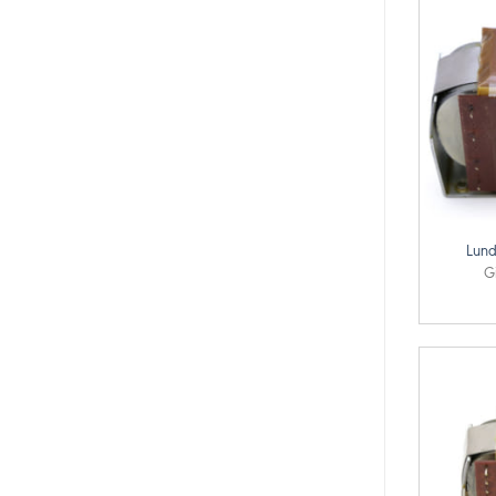
+
Lund
G