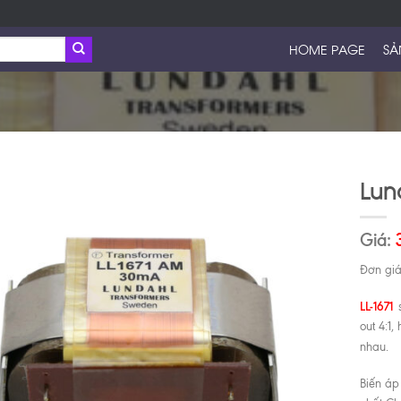
HOME PAGE
SẢ
Lun
Giá:
Đơn giá
LL-1671
out 4:1,
nhau.
Biến áp