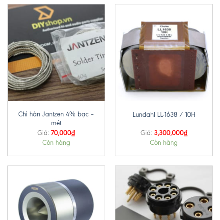
Chì hàn Jantzen 4% bạc –
Lundahl LL-1638 / 10H
mét
70,000
₫
3,300,000
₫
Giá:
Giá:
Còn hàng
Còn hàng