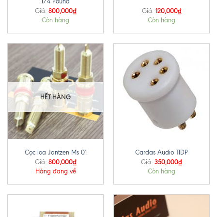
1/4 Pound
800,000
₫
120,000
₫
Giá:
Giá:
Còn hàng
Còn hàng
HẾT HÀNG
Cọc loa Jantzen Ms 01
Cardas Audio TIDP
800,000
₫
350,000
₫
Giá:
Giá:
Hàng đang về
Còn hàng