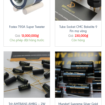
Tube Socket CMC Bakelite 9
Fostex T90A Super Tweeter
Pin mạ vàng
13,000,000
₫
230,000
₫
Giá:
Giá:
Cho phép đặt hàng trước
Còn hàng
Trở AMTRANS AMRG – 2W
Mundorf Supreme Silver Gold