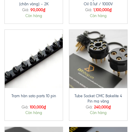
(chân vàng) – 2K
Oil 0.1uf / 1000V
90,000
₫
1,100,000
₫
Giá:
Giá:
Còn hàng
Còn hàng
Tube Socket CMC Bakelite 4
Trạm hàn sato parts 10 pin
Pin mạ vàng
100,000
₫
240,000
₫
Giá:
Giá:
Còn hàng
Còn hàng