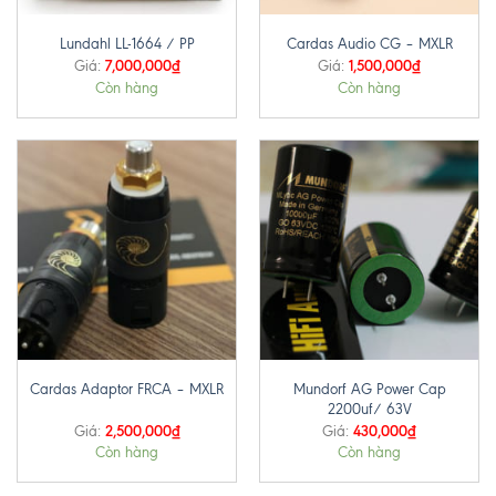
Lundahl LL-1664 / PP
Cardas Audio CG – MXLR
7,000,000
₫
1,500,000
₫
Giá:
Giá:
Còn hàng
Còn hàng
Mundorf AG Power Cap
Cardas Adaptor FRCA – MXLR
2200uf/ 63V
2,500,000
₫
430,000
₫
Giá:
Giá:
Còn hàng
Còn hàng