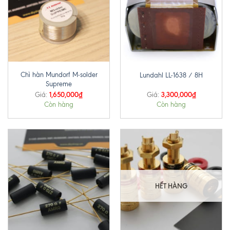
Chì hàn Mundorf M-solder
Lundahl LL-1638 / 8H
Supreme
1,650,000
₫
3,300,000
₫
Giá:
Giá:
Còn hàng
Còn hàng
HẾT HÀNG