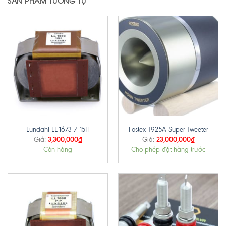
SẢN PHẨM TƯƠNG TỰ
Lundahl LL-1673 / 15H
Fostex T925A Super Tweeter
3,300,000
₫
23,000,000
₫
Giá:
Giá:
Còn hàng
Cho phép đặt hàng trước