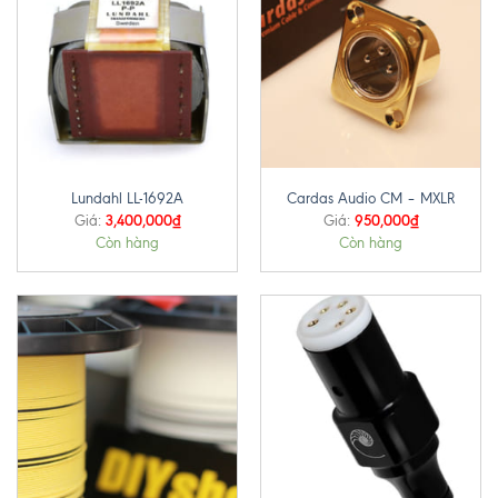
Lundahl LL-1692A
Cardas Audio CM – MXLR
3,400,000
₫
950,000
₫
Giá:
Giá:
Còn hàng
Còn hàng