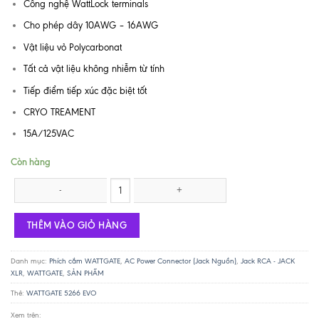
Công nghệ WattLock terminals
Cho phép dây 10AWG – 16AWG
Vật liệu vỏ Polycarbonat
Tất cả vật liệu không nhiễm từ tính
Tiếp điểm tiếp xúc đặc biệt tốt
CRYO TREAMENT
15A/125VAC
Còn hàng
WATTGATE 5266i - clear số lượng
THÊM VÀO GIỎ HÀNG
Danh mục:
Phích cắm WATTGATE
,
AC Power Connector (Jack Nguồn)
,
Jack RCA - JACK
XLR
,
WATTGATE
,
SẢN PHẨM
Thẻ:
WATTGATE 5266 EVO
Xem trên: