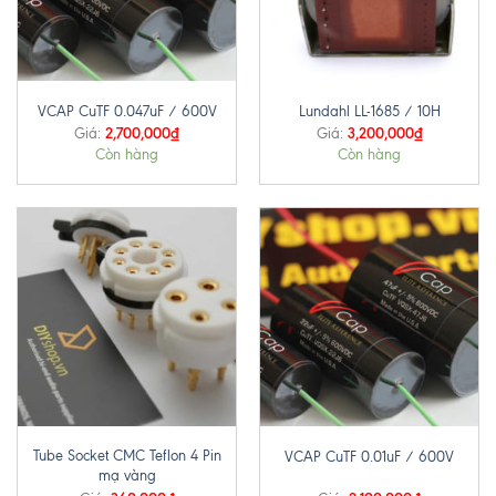
VCAP CuTF 0.047uF / 600V
Lundahl LL-1685 / 10H
2,700,000
₫
3,200,000
₫
Giá:
Giá:
Còn hàng
Còn hàng
Tube Socket CMC Teflon 4 Pin
VCAP CuTF 0.01uF / 600V
mạ vàng