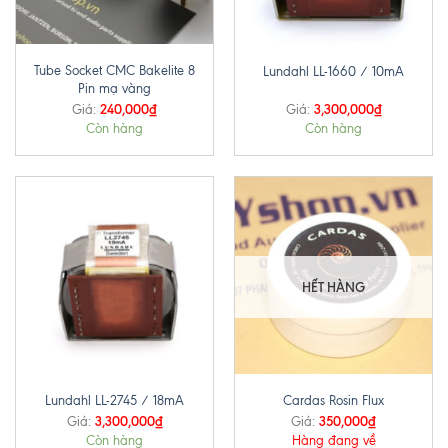
Tube Socket CMC Bakelite 8
Lundahl LL-1660 / 10mA
Pin mạ vàng
240,000
₫
3,300,000
₫
Giá:
Giá:
Còn hàng
Còn hàng
HẾT HÀNG
Lundahl LL-2745 / 18mA
Cardas Rosin Flux
3,300,000
₫
350,000
₫
Giá:
Giá:
Còn hàng
Hàng đang về