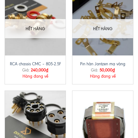
HẾT HÀNG
HẾT HÀNG
RCA chassis CMC – 805-2.5F
Pin hàn Jantzen mạ vàng
240,000
₫
50,000
₫
Giá:
Giá:
Hàng đang về
Hàng đang về