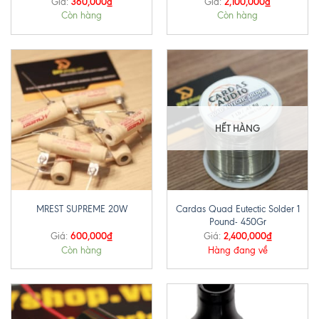
360,000
₫
2,100,000
₫
Giá:
Giá:
Còn hàng
Còn hàng
HẾT HÀNG
Cardas Quad Eutectic Solder 1
MREST SUPREME 20W
Pound- 450Gr
600,000
₫
2,400,000
₫
Giá:
Giá:
Còn hàng
Hàng đang về