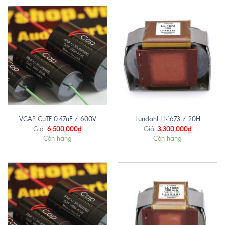
VCAP CuTF 0.47uF / 600V
Lundahl LL-1673 / 20H
6,500,000
₫
3,300,000
₫
Giá:
Giá:
Còn hàng
Còn hàng