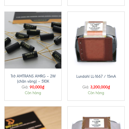
Trở AMTRANS AMRG – 2W
Lundahl LL-1667 / 15mA
(chân vàng) – 510K
90,000
₫
3,200,000
₫
Giá:
Giá:
Còn hàng
Còn hàng