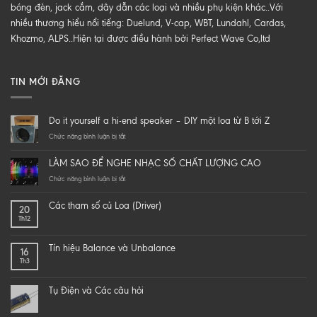
bóng đèn, jack cắm, dây dẫn các loại và nhiều phụ kiện khác..Với
nhiều thương hiểu nổi tiếng: Duelund, V-cap, WBT, Lundahl, Cardas,
Khozmo, ALPS..Hiện tại được điều hành bởi Perfect Wave Co,ltd
TIN MỚI ĐĂNG
Do it yourself a hi-end speaker – DIY một loa từ B tới Z
ở
Chức năng bình luận bị tắt
Do
it
LÀM SAO ĐỂ NGHE NHẠC SỐ CHẤT LƯỢNG CAO
yourself
a
ở
Chức năng bình luận bị tắt
hi-
LÀM
end
SAO
Các tham số củ Loa (Driver)
20
speaker
ĐỂ
Th12
–
NGHE
DIY
NHẠC
một
SỐ
Tín hiệu Balance và Unbalance
16
loa
CHẤT
Th3
từ
LƯỢNG
B
CAO
tới
Tụ Điện và Các câu hỏi
Z