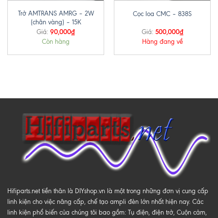
Trở AMTRANS AMRG – 2W
Cọc loa CMC – 838S
(chân vàng) – 15K
90,000
₫
500,000
₫
Giá:
Giá:
Còn hàng
Hàng đang về
Hifiparts.net tiền thân là DIYshop.vn là một trong những đơn vị cung cấp
linh kiện cho việc nâng cấp, chế tạo ampli đèn lớn nhất hiện nay. Các
linh kiện phổ biến của chúng tôi bao gồm: Tụ điện, điện trở, Cuộn cảm,