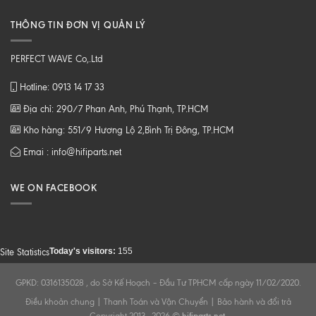
THÔNG TIN ĐƠN VỊ QUẢN LÝ
PERFECT WAVE Co,.Ltd
Hotline: 0913 14 17 33
Địa chỉ: 290/7 Phan Anh, Phú Thạnh, TP.HCM
Kho hàng: 551/9 Hương Lộ 2,Bình Trị Đông, TP.HCM
Emai : info@hifiparts.net
WE ON FACEBOOK
Today's visitors:
155
Site Statistics
GPKD: 0316135028 , do Sở Kế Hoạch – Đầu Tư TPHCM cấp ngày 11/02/2020.
Điều khoản chung
|
Thanh Toán và Vận Chuyển
|
Bảo hành và đổi trả