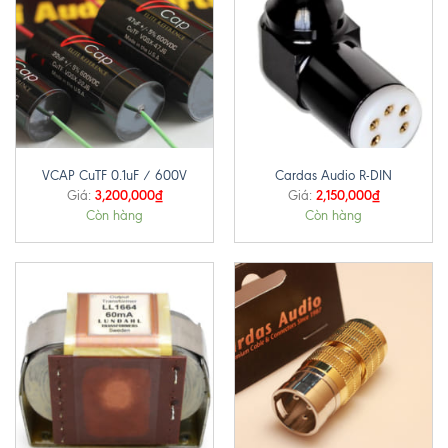
VCAP CuTF 0.1uF / 600V
Cardas Audio R-DIN
3,200,000
₫
2,150,000
₫
Giá:
Giá:
Còn hàng
Còn hàng