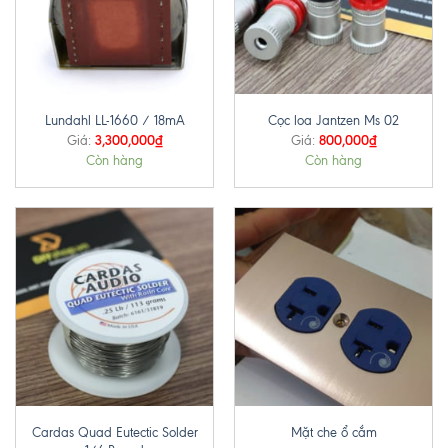
Lundahl LL-1660 / 18mA
Cọc loa Jantzen Ms 02
3,300,000
₫
800,000
₫
Giá:
Giá:
Còn hàng
Còn hàng
Cardas Quad Eutectic Solder
Mặt che ổ cắm