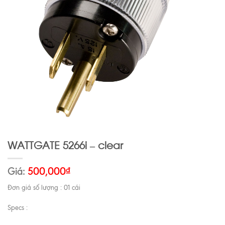
WATTGATE 5266i – clear
Giá:
500,000
₫
Đơn giá số lượng : 01 cái
Specs :