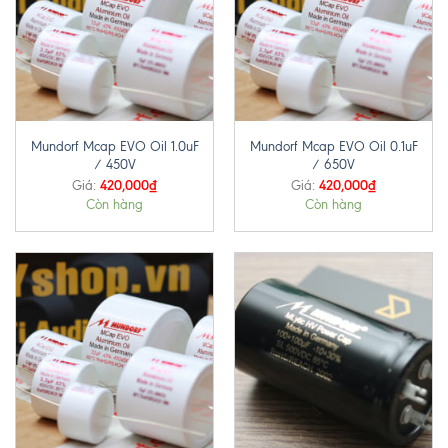
Mundorf Mcap EVO Oil 1.0uF
Mundorf Mcap EVO Oil 0.1uF
/ 450V
/ 650V
420,000
₫
420,000
₫
Giá:
Giá:
Còn hàng
Còn hàng