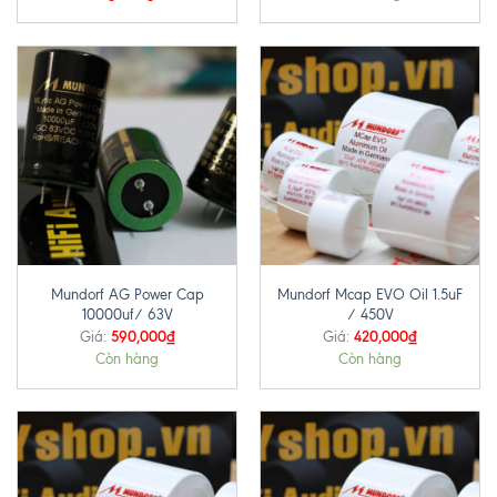
Mundorf AG Power Cap
Mundorf Mcap EVO Oil 1.5uF
10000uf/ 63V
/ 450V
590,000
₫
420,000
₫
Giá:
Giá:
Còn hàng
Còn hàng