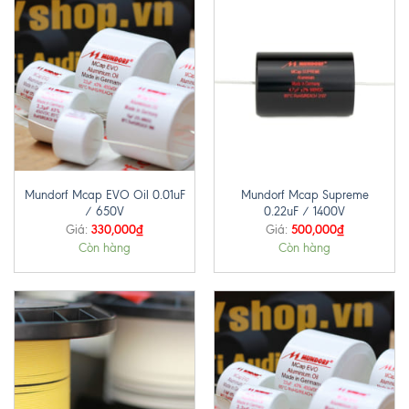
Mundorf Mcap EVO Oil 0.01uF
Mundorf Mcap Supreme
/ 650V
0.22uF / 1400V
330,000
₫
500,000
₫
Giá:
Giá:
Còn hàng
Còn hàng