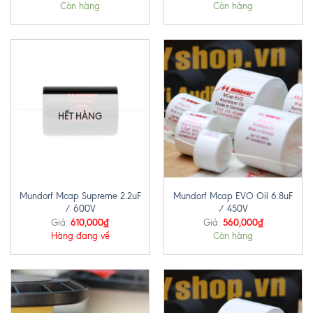
Còn hàng
Còn hàng
HẾT HÀNG
Mundorf Mcap Supreme 2.2uF
Mundorf Mcap EVO Oil 6.8uF
/ 600V
/ 450V
610,000
₫
560,000
₫
Giá:
Giá:
Hàng đang về
Còn hàng