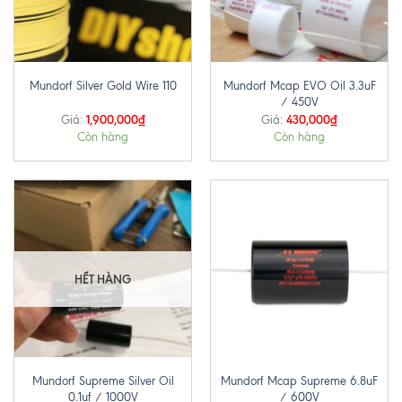
Mundorf Mcap EVO Oil 3.3uF
Mundorf Silver Gold Wire 110
/ 450V
1,900,000
₫
430,000
₫
Giá:
Giá:
Còn hàng
Còn hàng
HẾT HÀNG
Mundorf Supreme Silver Oil
Mundorf Mcap Supreme 6.8uF
0.1uf / 1000V
/ 600V