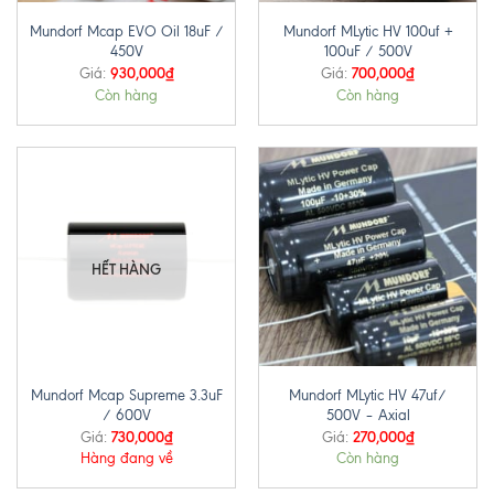
Mundorf Mcap EVO Oil 18uF /
Mundorf MLytic HV 100uf +
450V
100uF / 500V
930,000
₫
700,000
₫
Giá:
Giá:
Còn hàng
Còn hàng
HẾT HÀNG
Mundorf Mcap Supreme 3.3uF
Mundorf MLytic HV 47uf/
/ 600V
500V – Axial
730,000
₫
270,000
₫
Giá:
Giá:
Hàng đang về
Còn hàng