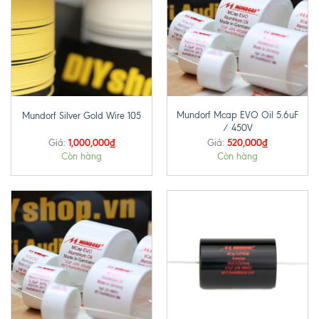
Mundorf Mcap EVO Oil 5.6uF
Mundorf Silver Gold Wire 105
/ 450V
1,000,000
₫
520,000
₫
Giá:
Giá:
Còn hàng
Còn hàng