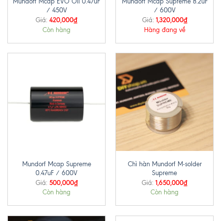
Mundorf Mcap EVO Oil 0.47uF
Mundorf Mcap Supreme 8.2uF
/ 450V
/ 600V
420,000
₫
1,320,000
₫
Giá:
Giá:
Còn hàng
Hàng đang về
Mundorf Mcap Supreme
Chì hàn Mundorf M-solder
0.47uF / 600V
Supreme
500,000
₫
1,650,000
₫
Giá:
Giá:
Còn hàng
Còn hàng