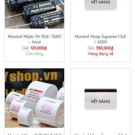
HẾT HÀNG
Mundorf MLytic HV 10uf/ 500V
Mundorf Mcap Supreme 1.5uF
– Axial
/ 600V
125,000
₫
550,000
₫
Giá:
Giá:
Còn hàng
Hàng đang về
HẾT HÀNG