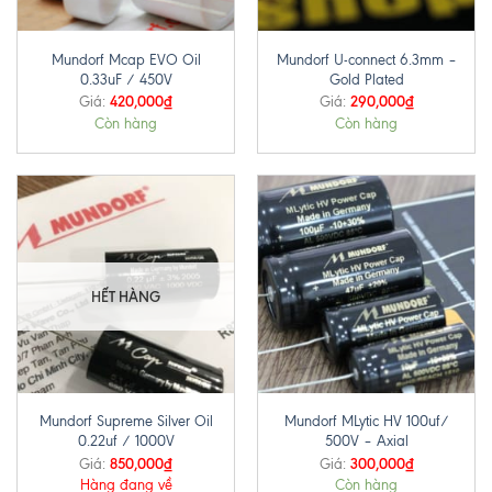
Mundorf Mcap EVO Oil
Mundorf U-connect 6.3mm –
0.33uF / 450V
Gold Plated
420,000
₫
290,000
₫
Giá:
Giá:
Còn hàng
Còn hàng
HẾT HÀNG
Mundorf Supreme Silver Oil
Mundorf MLytic HV 100uf/
0.22uf / 1000V
500V – Axial
850,000
₫
300,000
₫
Giá:
Giá:
Hàng đang về
Còn hàng