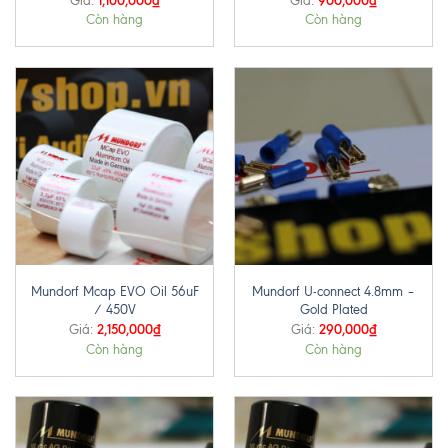
Giá:
Giá:
Còn hàng
Còn hàng
Mundorf Mcap EVO Oil 56uF
Mundorf U-connect 4.8mm –
/ 450V
Gold Plated
2,150,000
₫
290,000
₫
Giá:
Giá:
Còn hàng
Còn hàng