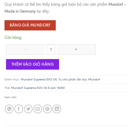
Mundorf –
Quý khách có thể tìm thấy bảng giá toàn bộ các sản phẩm
Made in Germany
tại đây :
BẢNG GIÁ MUNDORF
Còn hàng
Mundorf Supreme EVO Oil 8.2uf/ 800V số lượng
THÊM VÀO GIỎ HÀNG
Danh mục:
Mundorf Supreme EVO Oil
,
Tụ cho phân tần loa
,
Mundorf
Thẻ:
Mundorf Supreme EVO Oil 8.2uf/ 800V
Xem trên: