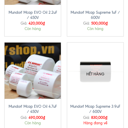
Mundorf Mcap EVO Oil 2.2uF
Mundorf Mcap Supreme 1uF /
/ 450V
600V
420,000
₫
500,000
₫
Giá:
Giá:
Còn hàng
Còn hàng
HẾT HÀNG
Mundorf Mcap EVO Oil 4.7uF
Mundorf Mcap Supreme 3.9uF
/ 450V
/ 600V
490,000
₫
830,000
₫
Giá:
Giá:
Còn hàng
Hàng đang về