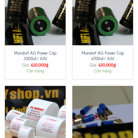
Mundorf AG Power Cap
Mundorf AG Power Cap
3300uf/ 63V
4700uf/ 63V
420,000
₫
430,000
₫
Giá:
Giá:
Còn hàng
Còn hàng