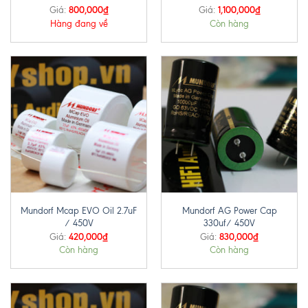
800,000
₫
1,100,000
₫
Giá:
Giá:
Hàng đang về
Còn hàng
Mundorf Mcap EVO Oil 2.7uF
Mundorf AG Power Cap
/ 450V
330uf/ 450V
420,000
₫
830,000
₫
Giá:
Giá:
Còn hàng
Còn hàng