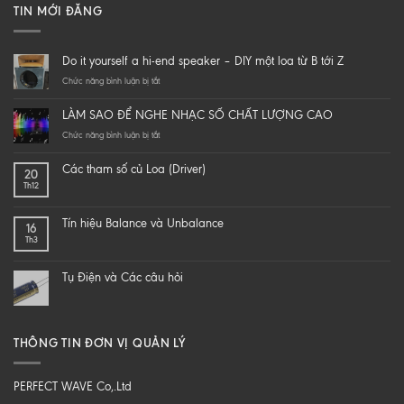
TIN MỚI ĐĂNG
Do it yourself a hi-end speaker – DIY một loa từ B tới Z
ở
Chức năng bình luận bị tắt
Do
it
LÀM SAO ĐỂ NGHE NHẠC SỐ CHẤT LƯỢNG CAO
yourself
a
ở
Chức năng bình luận bị tắt
hi-
LÀM
end
SAO
Các tham số củ Loa (Driver)
20
speaker
ĐỂ
Th12
–
NGHE
DIY
NHẠC
một
SỐ
Tín hiệu Balance và Unbalance
16
loa
CHẤT
Th3
từ
LƯỢNG
B
CAO
tới
Tụ Điện và Các câu hỏi
Z
THÔNG TIN ĐƠN VỊ QUẢN LÝ
PERFECT WAVE Co,.Ltd