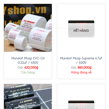
HẾT HÀNG
Mundorf Mcap EVO Oil
Mundorf Mcap Supreme 4.7uF
0.22uF / 450V
/ 600V
420,000
₫
880,000
₫
Giá:
Giá:
Còn hàng
Hàng đang về