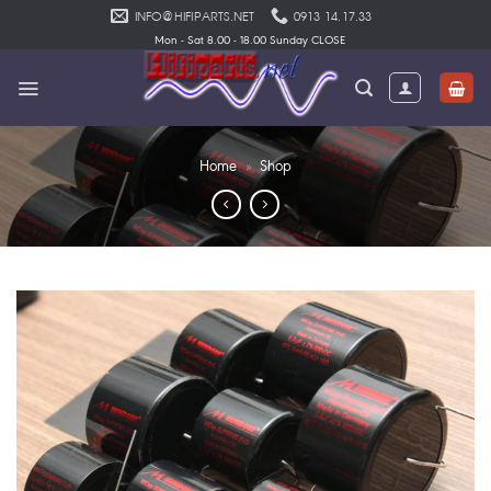
Skip
INFO@HIFIPARTS.NET
0913 14.17.33
to
Mon - Sat 8.00 - 18.00 Sunday CLOSE
content
Home
»
Shop