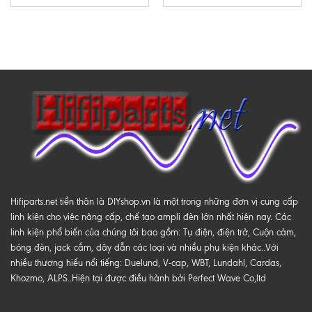
Hifiparts.net tiền thân là DIYshop.vn là một trong những đơn vị cung cấp
linh kiện cho việc nâng cấp, chế tạo ampli đèn lớn nhất hiện nay. Các
linh kiện phổ biến của chúng tôi bao gồm: Tụ điện, điện trở, Cuộn cảm,
bóng đèn, jack cắm, dây dẫn các loại và nhiều phụ kiện khác..Với
nhiều thương hiểu nổi tiếng: Duelund, V-cap, WBT, Lundahl, Cardas,
Khozmo, ALPS..Hiện tại được điều hành bởi Perfect Wave Co,ltd