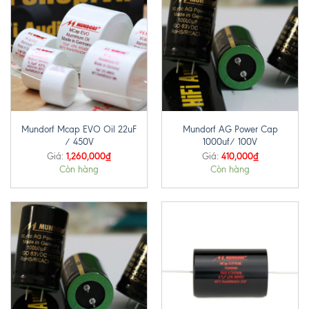
Mundorf Mcap EVO Oil 22uF
Mundorf AG Power Cap
/ 450V
1000uf/ 100V
1,260,000
₫
410,000
₫
Giá:
Giá:
Còn hàng
Còn hàng