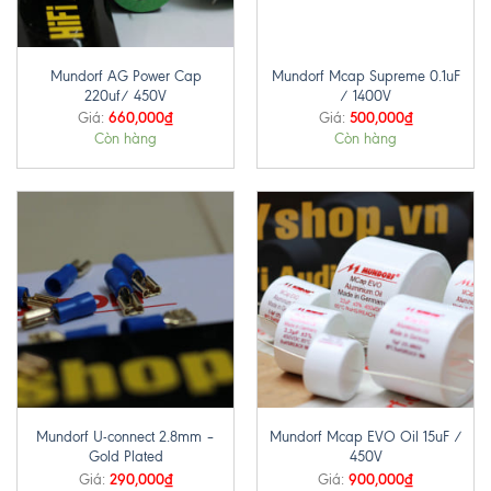
Mundorf AG Power Cap
Mundorf Mcap Supreme 0.1uF
220uf/ 450V
/ 1400V
660,000
₫
500,000
₫
Giá:
Giá:
Còn hàng
Còn hàng
Mundorf U-connect 2.8mm –
Mundorf Mcap EVO Oil 15uF /
Gold Plated
450V
290,000
₫
900,000
₫
Giá:
Giá: