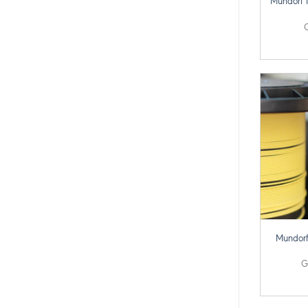
Mundorf 
+
Mundorf
G