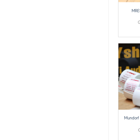
MRE
G
+
Mundorf
G