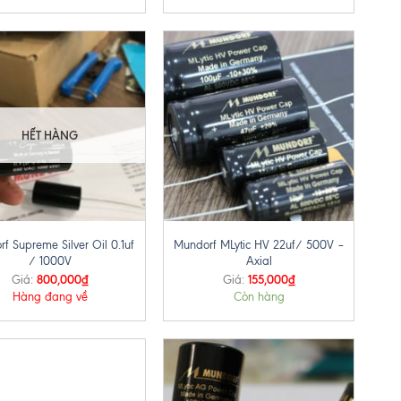
HẾT HÀNG
+
f Supreme Silver Oil 0.1uf
Mundorf MLytic HV 22uf/ 500V –
/ 1000V
Axial
800,000
₫
155,000
₫
Giá:
Giá:
Hàng đang về
Còn hàng