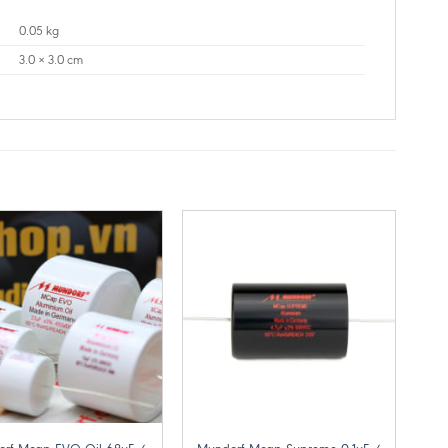
0.05 kg
3.0 × 3.0 cm
+