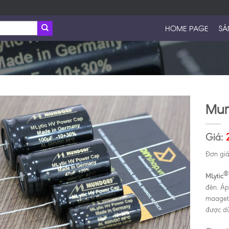
HOME PAGE
SẢ
Mun
Giá:
Đơn giá
®
MLytic
đèn. Áp
maageti
được dù