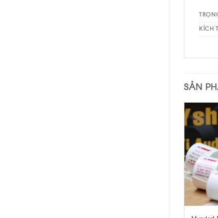
TRỌN
KÍCH
SẢN P
+