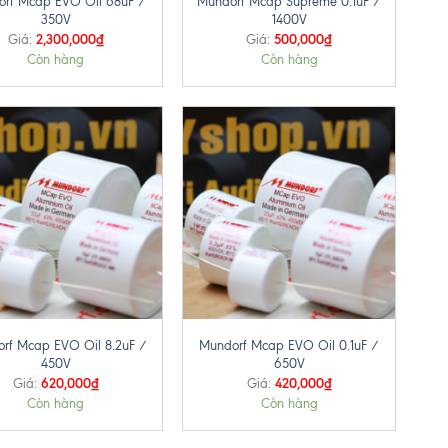
rf Mcap EVO Oil 68uF /
Mundorf Mcap Supreme 0.1uF /
350V
1400V
2,300,000
₫
500,000
₫
Giá:
Giá:
Còn hàng
Còn hàng
+
rf Mcap EVO Oil 8.2uF /
Mundorf Mcap EVO Oil 0.1uF /
450V
650V
620,000
₫
420,000
₫
Giá:
Giá:
Còn hàng
Còn hàng