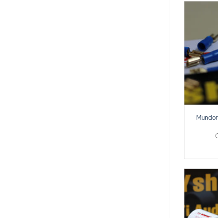
+
Mundor
G