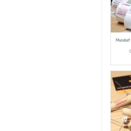
+
Mundorf
G
+