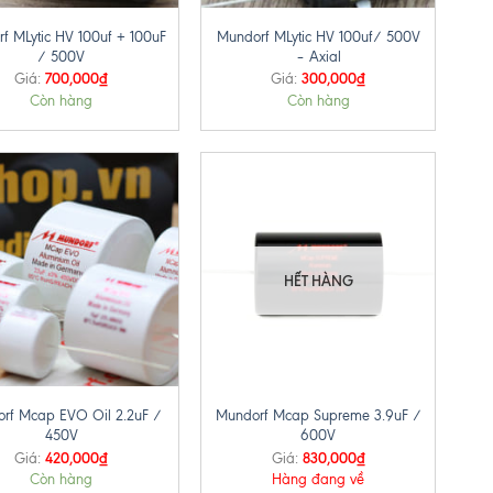
f MLytic HV 100uf + 100uF
Mundorf MLytic HV 100uf/ 500V
/ 500V
– Axial
700,000
₫
300,000
₫
Giá:
Giá:
Còn hàng
Còn hàng
HẾT HÀNG
+
rf Mcap EVO Oil 2.2uF /
Mundorf Mcap Supreme 3.9uF /
450V
600V
420,000
₫
830,000
₫
Giá:
Giá:
Còn hàng
Hàng đang về