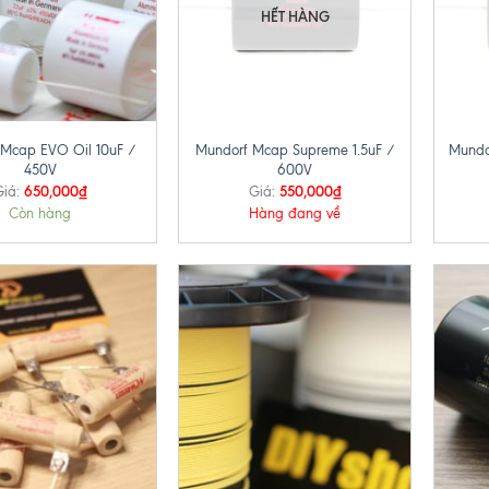
HẾT HÀNG
+
+
 Mcap EVO Oil 10uF /
Mundorf Mcap Supreme 1.5uF /
Mundo
450V
600V
650,000
₫
550,000
₫
iá:
Giá:
Còn hàng
Hàng đang về
+
+