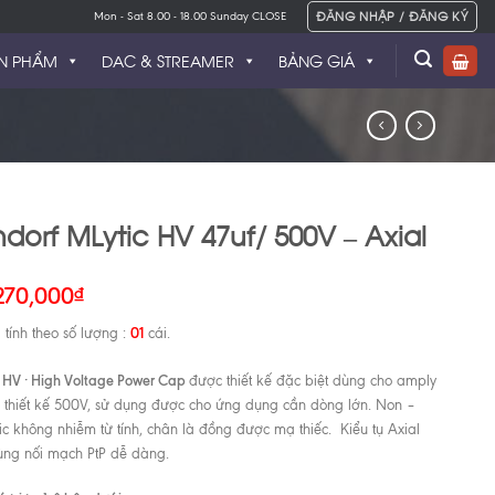
ĐĂNG NHẬP / ĐĂNG KÝ
Mon - Sat 8.00 - 18.00 Sunday CLOSE
N PHẨM
DAC & STREAMER
BẢNG GIÁ
dorf MLytic HV 47uf/ 500V – Axial
270,000
₫
01
 tính theo số lượng :
cái.
HV · High Voltage Power Cap
được thiết kế đặc biệt dùng cho amply
 thiết kế 500V, sử dụng được cho ứng dụng cần dòng lớn. Non –
c không nhiễm từ tính, chân là đồng được mạ thiếc. Kiểu tụ Axial
ng nối mạch PtP dễ dàng.