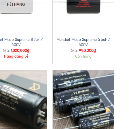
HẾT HÀNG
+
rf Mcap Supreme 8.2uF /
Mundorf Mcap Supreme 5.6uF /
600V
600V
1,320,000
₫
990,000
₫
Giá:
Giá:
Hàng đang về
Còn hàng
+