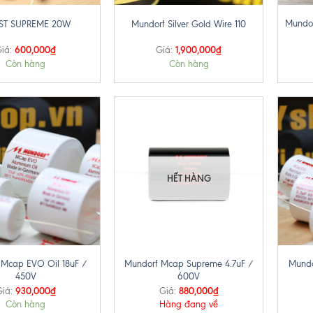
Mundor
ST SUPREME 20W
Mundorf Silver Gold Wire 110
600,000
₫
1,900,000
₫
iá:
Giá:
Còn hàng
Còn hàng
HẾT HÀNG
+
+
 Mcap EVO Oil 18uF /
Mundorf Mcap Supreme 4.7uF /
Mundo
450V
600V
930,000
₫
880,000
₫
iá:
Giá:
Còn hàng
Hàng đang về