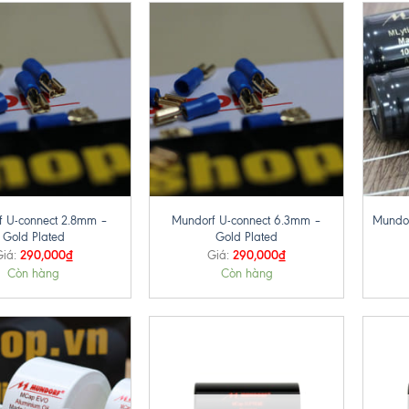
+
+
f U-connect 2.8mm –
Mundorf U-connect 6.3mm –
Mundor
Gold Plated
Gold Plated
290,000
₫
290,000
₫
iá:
Giá:
Còn hàng
Còn hàng