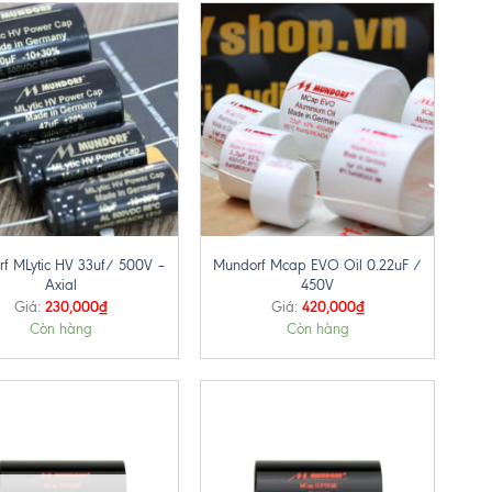
+
f MLytic HV 33uf/ 500V –
Mundorf Mcap EVO Oil 0.22uF /
Axial
450V
230,000
₫
420,000
₫
Giá:
Giá:
Còn hàng
Còn hàng