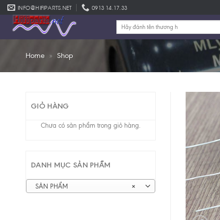
Skip
INFO@HIFIPARTS.NET
0913 14.17.33
to
Tìm
content
kiếm:
Home
»
Shop
GIỎ HÀNG
Chưa có sản phẩm trong giỏ hàng.
DANH MỤC SẢN PHẨM
SẢN PHẨM
×