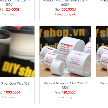
Mcap EVO Oil 5.6uF /
Mundorf Mcap Supreme 2.7uF /
Mundo
450V
600V
520,000
₫
660,000
₫
Giá:
Giá:
Còn hàng
Hàng đang về
+
+
Mundorf Mcap EVO Oil 2.7uF /
Mundo
 Silver Gold Wire 105
450V
1,000,000
₫
420,000
₫
iá:
Giá:
Còn hàng
Còn hàng