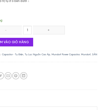
 trị tụ ở ô bên dưới ↓
ng
MLytic HV 47uf/ 500V - Axial số lượng
ÊM VÀO GIỎ HÀNG
c:
Capacitor - Tụ Điện
,
Tụ Lọc Nguồn Cao Áp
,
Mundorf Power Capacitor
,
Mundorf
,
SẢN