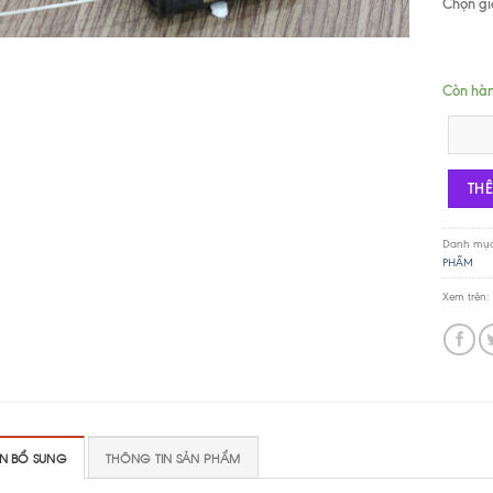
Chọn giá
Còn hà
Mundorf 
TH
Danh mụ
PHẨM
Xem trên:
IN BỔ SUNG
THÔNG TIN SẢN PHẨM