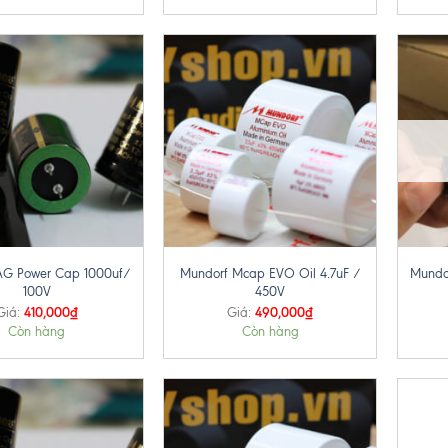
+
+
AG Power Cap 1000uf/
Mundorf Mcap EVO Oil 4.7uF /
Mundor
100V
450V
410,000
₫
490,000
₫
Giá:
Giá:
Còn hàng
Còn hàng