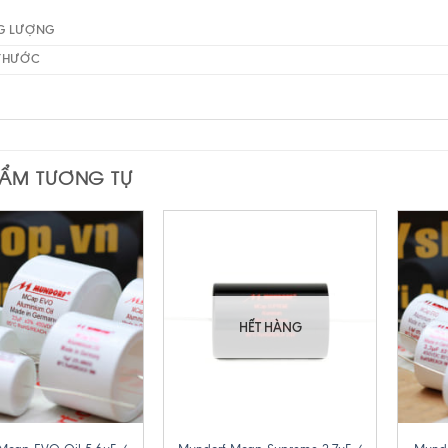
G LƯỢNG
 THƯỚC
HẨM TƯƠNG TỰ
HẾT HÀNG
+
+