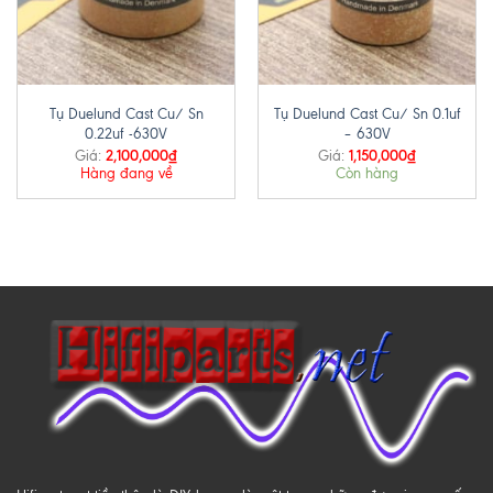
Tụ Duelund Cast Cu/ Sn
Tụ Duelund Cast Cu/ Sn 0.1uf
0.22uf -630V
– 630V
2,100,000
₫
1,150,000
₫
Giá:
Giá:
Hàng đang về
Còn hàng