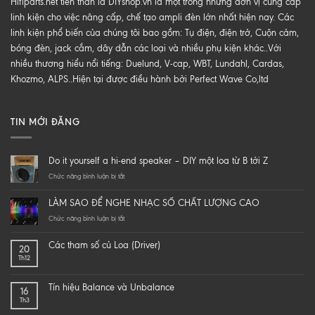
Hifiparts.net tiền thân là DIYshop.vn là một trong những đơn vị cung cấp
linh kiện cho việc nâng cấp, chế tạo ampli đèn lớn nhất hiện nay. Các
linh kiện phổ biến của chúng tôi bao gồm: Tụ điện, điện trở, Cuộn cảm,
bóng đèn, jack cắm, dây dẫn các loại và nhiều phụ kiện khác..Với
nhiều thương hiểu nổi tiếng: Duelund, V-cap, WBT, Lundahl, Cardas,
Khozmo, ALPS..Hiện tại được điều hành bởi Perfect Wave Co,ltd
TIN MỚI ĐĂNG
Do it yourself a hi-end speaker – DIY một loa từ B tới Z
ở
Chức năng bình luận bị tắt
Do
it
LÀM SAO ĐỂ NGHE NHẠC SỐ CHẤT LƯỢNG CAO
yourself
a
ở
Chức năng bình luận bị tắt
hi-
LÀM
end
SAO
Các tham số củ Loa (Driver)
20
speaker
ĐỂ
Th12
–
NGHE
DIY
NHẠC
một
SỐ
Tín hiệu Balance và Unbalance
16
loa
CHẤT
Th3
từ
LƯỢNG
B
CAO