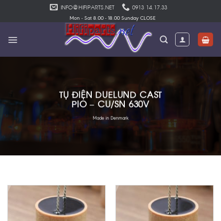
Skip
INFO@HIFIPARTS.NET
0913 14.17.33
to
Mon - Sat 8.00 - 18.00 Sunday CLOSE
content
TỤ ĐIỆN DUELUND CAST
PIO – CU/SN 630V
Made in Denmark