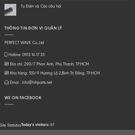
tới
Tụ Điện và Các câu hỏi
Z
THÔNG TIN ĐƠN VỊ QUẢN LÝ
PERFECT WAVE Co,.Ltd
Hotline: 0913 14 17 33
Địa chỉ: 290/7 Phan Anh, Phú Thạnh, TP.HCM
Kho hàng: 551/9 Hương Lộ 2,Bình Trị Đông, TP.HCM
Emai : info@hifiparts.net
WE ON FACEBOOK
Today's visitors:
67
Site Statistics