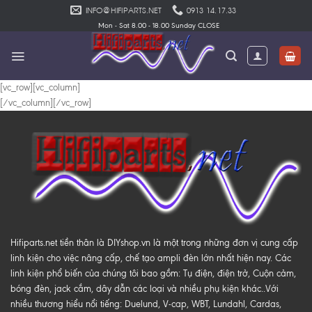
Skip
INFO@HIFIPARTS.NET
0913 14.17.33
to
Mon - Sat 8.00 - 18.00 Sunday CLOSE
content
[vc_row][vc_column]
[/vc_column][/vc_row]
Hifiparts.net tiền thân là DIYshop.vn là một trong những đơn vị cung cấp
linh kiện cho việc nâng cấp, chế tạo ampli đèn lớn nhất hiện nay. Các
linh kiện phổ biến của chúng tôi bao gồm: Tụ điện, điện trở, Cuộn cảm,
bóng đèn, jack cắm, dây dẫn các loại và nhiều phụ kiện khác..Với
nhiều thương hiểu nổi tiếng: Duelund, V-cap, WBT, Lundahl, Cardas,