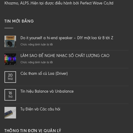
Khozmo, ALPS..Hiện tại được điều hành bởi Perfect Wave Co,ltd
TIN MỚI ĐĂNG
Do it yourself a hi-end speaker – DIY một loa từ B tới Z
ở
Chức năng bình luận bị tắt
Do
it
LÀM SAO ĐỂ NGHE NHẠC SỐ CHẤT LƯỢNG CAO
yourself
a
ở
Chức năng bình luận bị tắt
hi-
LÀM
end
SAO
Các tham số củ Loa (Driver)
20
speaker
ĐỂ
Th12
–
NGHE
DIY
NHẠC
một
SỐ
Tín hiệu Balance và Unbalance
16
loa
CHẤT
Th3
từ
LƯỢNG
B
CAO
tới
Tụ Điện và Các câu hỏi
Z
THÔNG TIN ĐƠN VỊ QUẢN LÝ