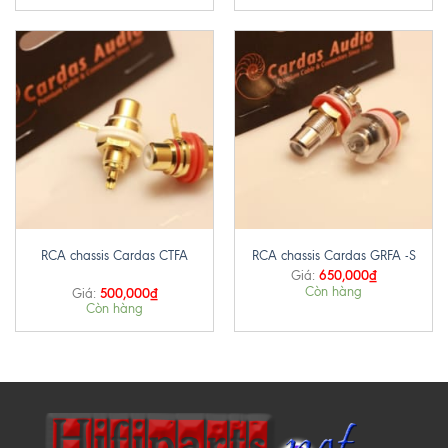
RCA chassis Cardas CTFA
RCA chassis Cardas GRFA -S
650,000
₫
Giá:
Còn hàng
500,000
₫
Giá:
Còn hàng