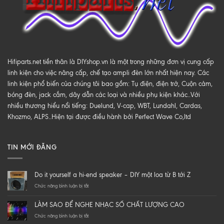
Hifiparts.net tiền thân là DIYshop.vn là một trong những đơn vị cung cấp
linh kiện cho việc nâng cấp, chế tạo ampli đèn lớn nhất hiện nay. Các
linh kiện phổ biến của chúng tôi bao gồm: Tụ điện, điện trở, Cuộn cảm,
bóng đèn, jack cắm, dây dẫn các loại và nhiều phụ kiện khác..Với
nhiều thương hiểu nổi tiếng: Duelund, V-cap, WBT, Lundahl, Cardas,
Khozmo, ALPS..Hiện tại được điều hành bởi Perfect Wave Co,ltd
TIN MỚI ĐĂNG
Do it yourself a hi-end speaker – DIY một loa từ B tới Z
ở
Chức năng bình luận bị tắt
Do
it
LÀM SAO ĐỂ NGHE NHẠC SỐ CHẤT LƯỢNG CAO
yourself
a
ở
Chức năng bình luận bị tắt
hi-
LÀM