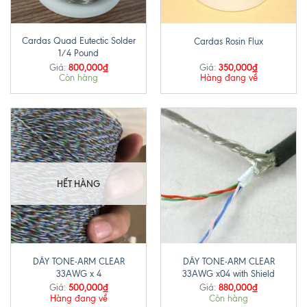
Cardas Quad Eutectic Solder
Cardas Rosin Flux
1/4 Pound
800,000
₫
350,000
₫
Giá:
Giá:
Còn hàng
Hàng đang về
HẾT HÀNG
DÂY TONE-ARM CLEAR
DÂY TONE-ARM CLEAR
33AWG x 4
33AWG x04 with Shield
500,000
₫
880,000
₫
Giá:
Giá:
Hàng đang về
Còn hàng