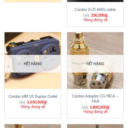
Cardas 2×21 AWG cable
250,000
₫
Giá:
Hàng đang về
HẾT HÀNG
HẾT HÀNG
Cardas Adaptor CG FRCA –
Cardas 4181 US Duplex Outlet
FXLR
2,650,000
₫
Giá:
Hàng đang về
3,800,000
₫
Giá:
Hàng đang về