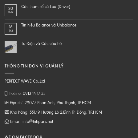
end
SAO
Các tham số củ Loa (Driver)
20
speaker
ĐỂ
Th12
–
NGHE
DIY
NHẠC
một
SỐ
Tín hiệu Balance và Unbalance
16
loa
CHẤT
Th3
từ
LƯỢNG
B
CAO
tới
Tụ Điện và Các câu hỏi
Z
THÔNG TIN ĐƠN VỊ QUẢN LÝ
PERFECT WAVE Co,.Ltd
Hotline: 0913 14 17 33
Địa chỉ: 290/7 Phan Anh, Phú Thạnh, TP.HCM
Kho hàng: 551/9 Hương Lộ 2,Bình Trị Đông, TP.HCM
Emai : info@hifiparts.net
WE ON FACEBOOK