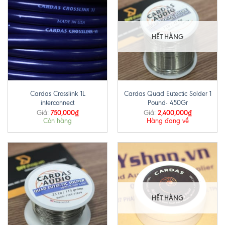
HẾT HÀNG
Cardas Crosslink 1L
Cardas Quad Eutectic Solder 1
interconnect
Pound- 450Gr
750,000
₫
2,400,000
₫
Giá:
Giá:
Còn hàng
Hàng đang về
HẾT HÀNG