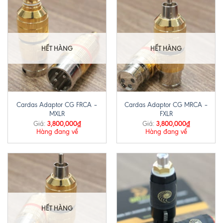
HẾT HÀNG
HẾT HÀNG
Cardas Adaptor CG FRCA –
Cardas Adaptor CG MRCA –
MXLR
FXLR
3,800,000
₫
3,800,000
₫
Giá:
Giá:
Hàng đang về
Hàng đang về
HẾT HÀNG