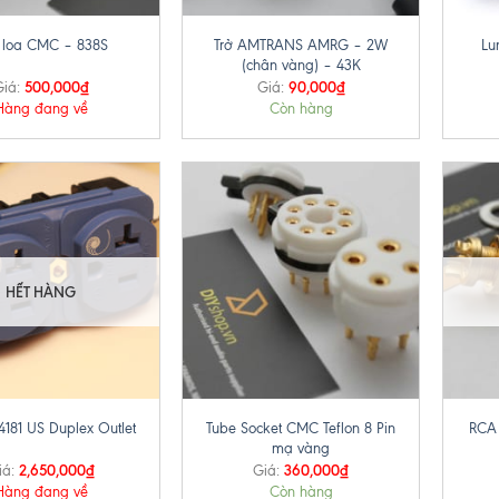
Trở AMTRANS AMRG – 2W
 loa CMC – 838S
Lu
(chân vàng) – 43K
500,000
₫
90,000
₫
iá:
Giá:
Hàng đang về
Còn hàng
HẾT HÀNG
+
+
Tube Socket CMC Teflon 8 Pin
4181 US Duplex Outlet
RCA 
mạ vàng
2,650,000
₫
360,000
₫
iá:
Giá:
Hàng đang về
Còn hàng