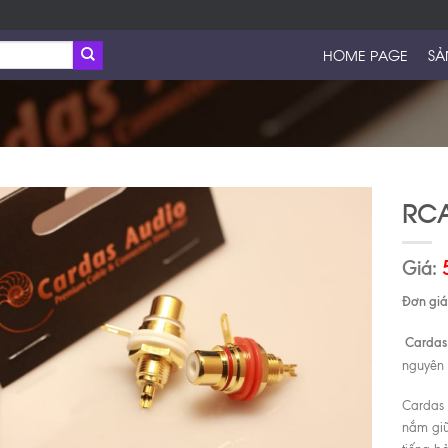
HOME PAGE
SẢ
RCA
Giá:
Đơn giá 
Cardas
nguyên 
Cardas 
nắm giữ