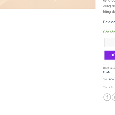
tiếng b
dụng đồ
hãng du
Datash
Còn hà
RCA chas
TH
Danh mụ
PHẨM
Thẻ:
RCA 
Xem trên: