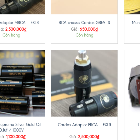
+
+
Adaptor MRCA – FXLR
RCA chassis Cardas GRFA -S
Mund
2,500,000
₫
650,000
₫
iá:
Giá:
Còn hàng
Còn hàng
+
+
upreme Silver Gold Oil
Cardas Adaptor FRCA – FXLR
L
0.1uf / 1000V
1,100,000
₫
2,500,000
₫
iá:
Giá: