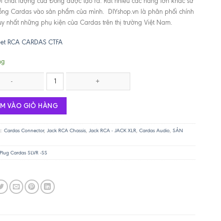
ởi chất lượng của Đồng được tạo ra. Rất nhiều các hãng lớn khác sử
ng Cardas vào sản phẩm của mình. DIYshop.vn là phân phối chính
y nhất những phụ kiện của Cardas trên thị trường Việt Nam.
eet RCA CARDAS CTFA
ng
sis Cardas CTFA số lượng
ÊM VÀO GIỎ HÀNG
c:
Cardas Connector
,
Jack RCA Chassis
,
Jack RCA - JACK XLR
,
Cardas Audio
,
SẢN
Plug Cardas SLVR -SS