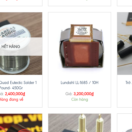
HẾT HÀNG
+
+
uad Eutectic Solder 1
Tr
Lundahl LL-1685 / 10H
Pound- 450Gr
2,400,000
₫
3,200,000
₫
iá:
Giá:
Hàng đang về
Còn hàng