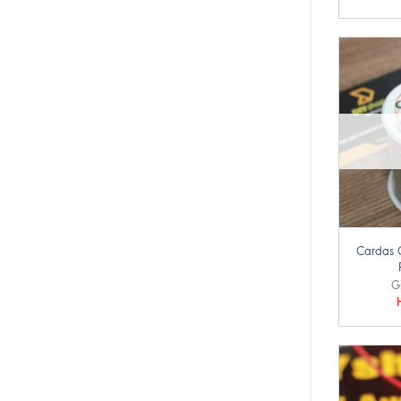
+
Cardas Q
G