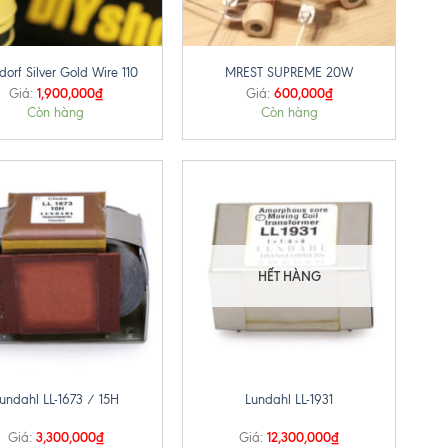
+
orf Silver Gold Wire 110
MREST SUPREME 20W
1,900,000
₫
600,000
₫
Giá:
Giá:
Còn hàng
Còn hàng
HẾT HÀNG
+
undahl LL-1673 / 15H
Lundahl LL-1931
3,300,000
₫
12,300,000
₫
Giá:
Giá: