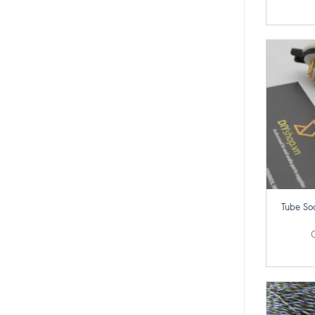
+
Tube So
G