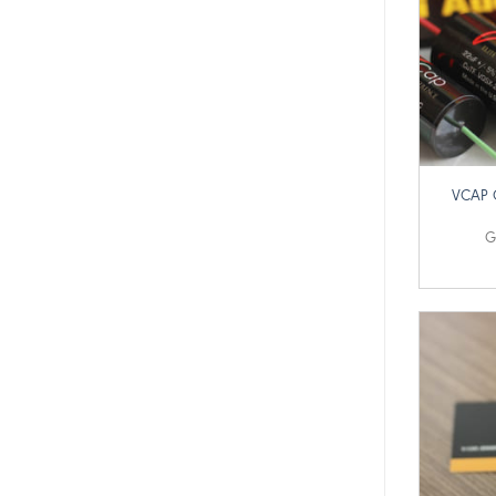
+
VCAP 
G