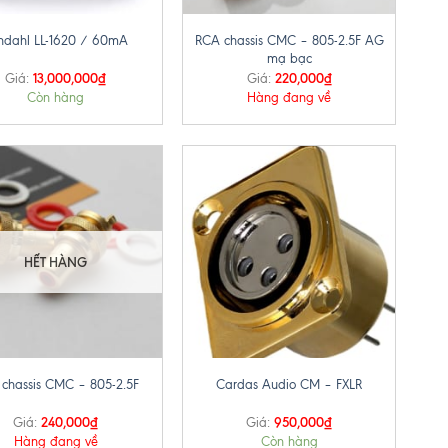
RCA chassis CMC – 805-2.5F AG
ndahl LL-1620 / 60mA
mạ bạc
13,000,000
₫
220,000
₫
Giá:
Giá:
Còn hàng
Hàng đang về
HẾT HÀNG
+
chassis CMC – 805-2.5F
Cardas Audio CM – FXLR
240,000
₫
950,000
₫
Giá:
Giá:
Hàng đang về
Còn hàng