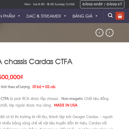
ĐĂNG NHẬP / ĐĂNG KÝ
Mon - Sat 8.00 - 18.00 Sunday CLOSE
N PHẨM
DAC & STREAMER
BẢNG GIÁ
 chassis Cardas CTFA
500,000
₫
tính theo số lượng :
01 bộ = 02 cái.
 CTFA
Non-magetic
là jack RCA được lắp chassis .
Chất liệu đồng
MADE IN USA
chất, lớp ngoài được mạ vàng.
đã có từ thị trường từ rất lâu, thành lập bởi Geoger Cardas – người
 nhiều bằng sáng chế về vật liệu truyền dẫn tín hiệu, Cardas nổi