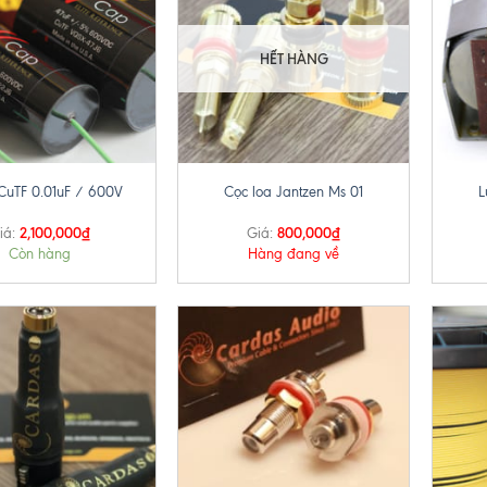
HẾT HÀNG
+
+
CuTF 0.01uF / 600V
Cọc loa Jantzen Ms 01
L
2,100,000
₫
800,000
₫
iá:
Giá:
Còn hàng
Hàng đang về