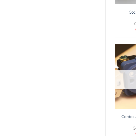
Cọc
G
+
Cardas 
G