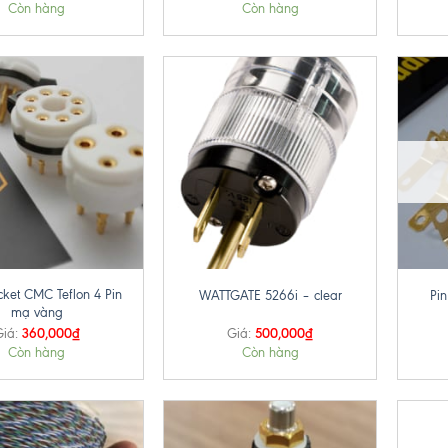
Còn hàng
Còn hàng
+
+
cket CMC Teflon 4 Pin
WATTGATE 5266i – clear
Pi
mạ vàng
360,000
₫
500,000
₫
iá:
Giá:
Còn hàng
Còn hàng