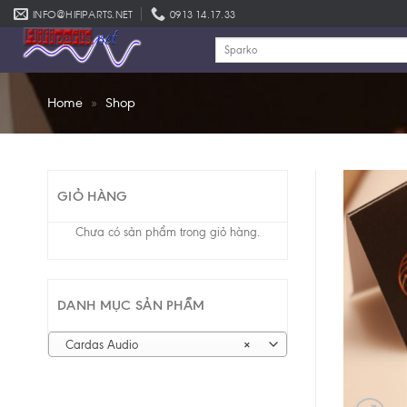
Skip
INFO@HIFIPARTS.NET
0913 14.17.33
to
Tìm
content
kiếm:
Home
»
Shop
GIỎ HÀNG
Chưa có sản phẩm trong giỏ hàng.
DANH MỤC SẢN PHẨM
Cardas Audio
×