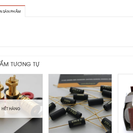
IN SẢN PHẨM
HẨM TƯƠNG TỰ
HẾT HÀNG
+
+