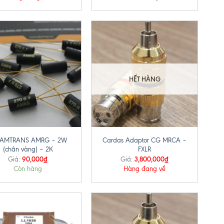
HẾT HÀNG
+
ở AMTRANS AMRG – 2W
Cardas Adaptor CG MRCA –
(chân vàng) – 2K
FXLR
90,000
₫
3,800,000
₫
Giá:
Giá:
Còn hàng
Hàng đang về