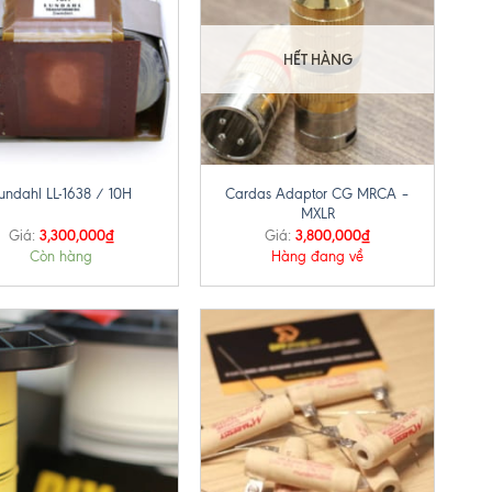
HẾT HÀNG
+
Cardas Adaptor CG MRCA –
undahl LL-1638 / 10H
MXLR
3,300,000
₫
3,800,000
₫
Giá:
Giá:
Còn hàng
Hàng đang về