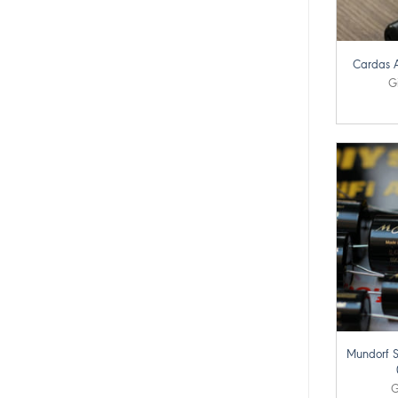
+
Cardas 
G
+
Mundorf S
G