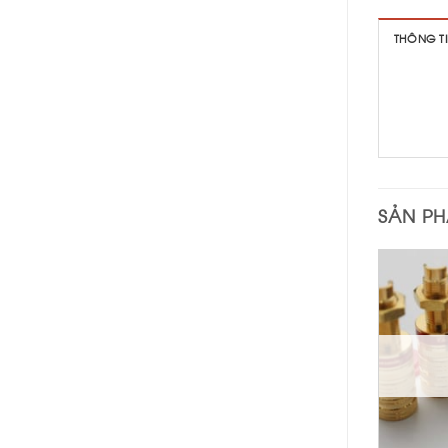
THÔNG T
SẢN P
+