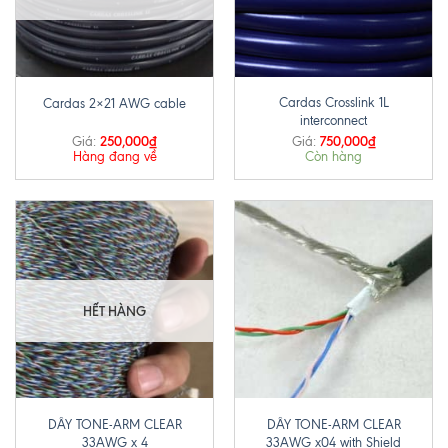
Cardas Crosslink 1L
Cardas 2×21 AWG cable
interconnect
250,000
₫
750,000
₫
Giá:
Giá:
Hàng đang về
Còn hàng
HẾT HÀNG
DÂY TONE-ARM CLEAR
DÂY TONE-ARM CLEAR
33AWG x 4
33AWG x04 with Shield