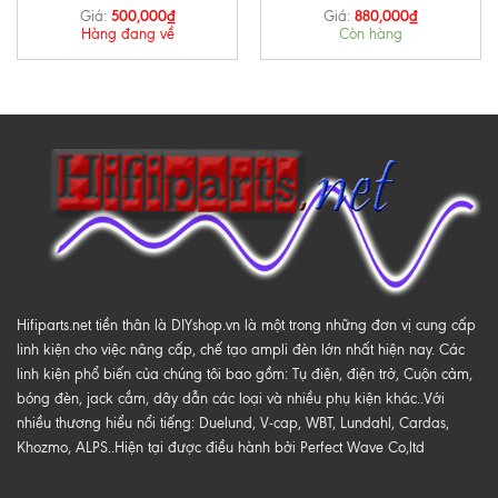
500,000
₫
880,000
₫
Giá:
Giá:
Hàng đang về
Còn hàng
Hifiparts.net tiền thân là DIYshop.vn là một trong những đơn vị cung cấp
linh kiện cho việc nâng cấp, chế tạo ampli đèn lớn nhất hiện nay. Các
linh kiện phổ biến của chúng tôi bao gồm: Tụ điện, điện trở, Cuộn cảm,
bóng đèn, jack cắm, dây dẫn các loại và nhiều phụ kiện khác..Với
nhiều thương hiểu nổi tiếng: Duelund, V-cap, WBT, Lundahl, Cardas,
Khozmo, ALPS..Hiện tại được điều hành bởi Perfect Wave Co,ltd