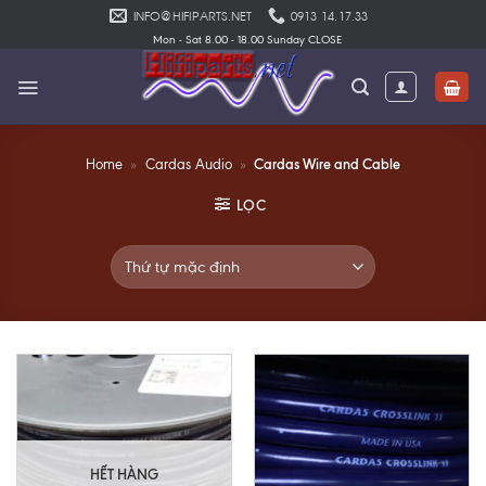
Skip
INFO@HIFIPARTS.NET
0913 14.17.33
to
Mon - Sat 8.00 - 18.00 Sunday CLOSE
content
Cardas Wire and Cable
Home
»
Cardas Audio
»
LỌC
HẾT HÀNG