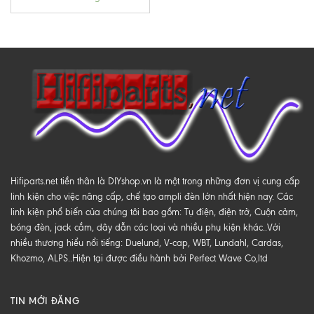
Hifiparts.net tiền thân là DIYshop.vn là một trong những đơn vị cung cấp
linh kiện cho việc nâng cấp, chế tạo ampli đèn lớn nhất hiện nay. Các
linh kiện phổ biến của chúng tôi bao gồm: Tụ điện, điện trở, Cuộn cảm,
bóng đèn, jack cắm, dây dẫn các loại và nhiều phụ kiện khác..Với
nhiều thương hiểu nổi tiếng: Duelund, V-cap, WBT, Lundahl, Cardas,
Khozmo, ALPS..Hiện tại được điều hành bởi Perfect Wave Co,ltd
TIN MỚI ĐĂNG