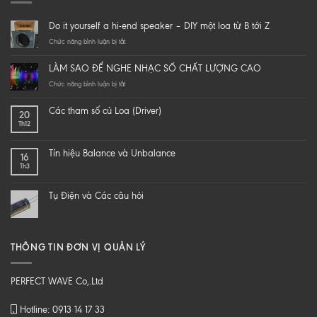
Do it yourself a hi-end speaker – DIY một loa từ B tới Z
ở
Chức năng bình luận bị tắt
Do
it
LÀM SAO ĐỂ NGHE NHẠC SỐ CHẤT LƯỢNG CAO
yourself
a
ở
Chức năng bình luận bị tắt
hi-
LÀM
end
SAO
Các tham số củ Loa (Driver)
20
speaker
ĐỂ
Th12
–
NGHE
DIY
NHẠC
một
SỐ
Tín hiệu Balance và Unbalance
16
loa
CHẤT
Th3
từ
LƯỢNG
B
CAO
tới
Tụ Điện và Các câu hỏi
Z
THÔNG TIN ĐƠN VỊ QUẢN LÝ
PERFECT WAVE Co,.Ltd
Hotline: 0913 14 17 33