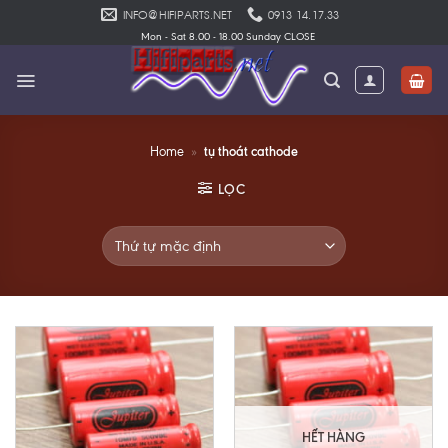
Skip
INFO@HIFIPARTS.NET
0913 14.17.33
to
Mon - Sat 8.00 - 18.00 Sunday CLOSE
content
tụ thoát cathode
Home
»
LỌC
HẾT HÀNG