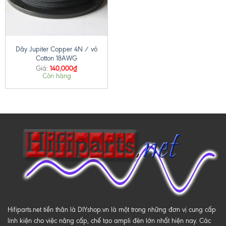
Dây Jupiter Copper 4N / vỏ
Cotton 18AWG
140,000
₫
Giá:
Còn hàng
Hifiparts.net tiền thân là DIYshop.vn là một trong những đơn vị cung cấp
linh kiện cho việc nâng cấp, chế tạo ampli đèn lớn nhất hiện nay. Các