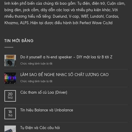
linh kiện phổ biến của chúng tôi bao gồm: Tụ điện, điện trở, Cuộn cảm,
bóng đèn, jack cắm, dây dẫn các loại và nhiều phụ kiện khác..Với
nhiều thương hiểu nổi tiếng: Duelund, V-cap, WBT, Lundahl, Cardas,
Khozmo, ALPS..Hiện tại được điều hành bởi Perfect Wave Co,ltd
TIN MỚI ĐĂNG
Do it yourself a hi-end speaker – DIY một loa từ B tới Z
ở
Chức năng bình luận bị tắt
Do
it
LÀM SAO ĐỂ NGHE NHẠC SỐ CHẤT LƯỢNG CAO
yourself
a
ở
Chức năng bình luận bị tắt
hi-
LÀM
end
SAO
Các tham số củ Loa (Driver)
20
speaker
ĐỂ
Th12
–
NGHE
DIY
NHẠC
một
SỐ
Tín hiệu Balance và Unbalance
16
loa
CHẤT
Th3
từ
LƯỢNG
B
CAO
tới
Tụ Điện và Các câu hỏi
Z