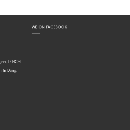
WE ON FACEBOOK
hạnh, TP.HCM
 Trị Đông,