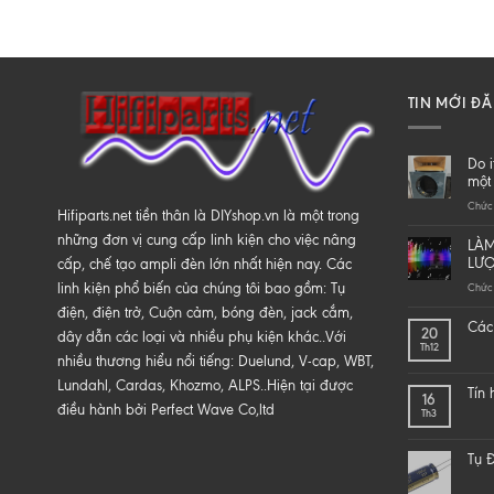
TIN MỚI Đ
Do i
một 
Chức 
Hifiparts.net tiền thân là DIYshop.vn là một trong
những đơn vị cung cấp linh kiện cho việc nâng
LÀM
LƯ
cấp, chế tạo ampli đèn lớn nhất hiện nay. Các
linh kiện phổ biến của chúng tôi bao gồm: Tụ
Chức 
điện, điện trở, Cuộn cảm, bóng đèn, jack cắm,
Các 
20
dây dẫn các loại và nhiều phụ kiện khác..Với
Th12
nhiều thương hiểu nổi tiếng: Duelund, V-cap, WBT,
Lundahl, Cardas, Khozmo, ALPS..Hiện tại được
Tín
16
điều hành bởi Perfect Wave Co,ltd
Th3
Tụ Đ