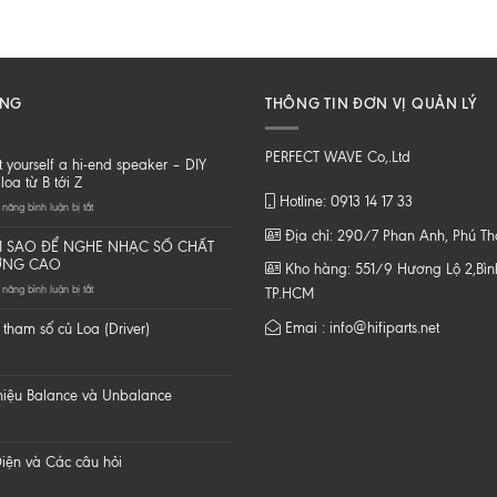
ĂNG
THÔNG TIN ĐƠN VỊ QUẢN LÝ
PERFECT WAVE Co,.Ltd
t yourself a hi-end speaker – DIY
loa từ B tới Z
Hotline: 0913 14 17 33
ở
năng bình luận bị tắt
Do
Địa chỉ: 290/7 Phan Anh, Phú T
it
 SAO ĐỂ NGHE NHẠC SỐ CHẤT
yourself
ỢNG CAO
Kho hàng: 551/9 Hương Lộ 2,Bình
a
ở
năng bình luận bị tắt
hi-
TP.HCM
LÀM
end
SAO
speaker
Emai : info@hifiparts.net
tham số củ Loa (Driver)
ĐỂ
–
NGHE
DIY
NHẠC
một
SỐ
loa
 hiệu Balance và Unbalance
CHẤT
từ
LƯỢNG
B
CAO
tới
Z
iện và Các câu hỏi