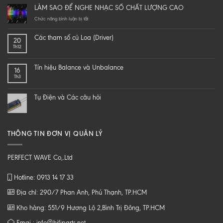
it
LÀM SAO ĐỂ NGHE NHẠC SỐ CHẤT LƯỢNG CAO
yourself
a
ở
Chức năng bình luận bị tắt
hi-
LÀM
end
SAO
Các tham số củ Loa (Driver)
20
speaker
ĐỂ
Th12
–
NGHE
DIY
NHẠC
một
SỐ
Tín hiệu Balance và Unbalance
16
loa
CHẤT
Th3
từ
LƯỢNG
B
CAO
tới
Tụ Điện và Các câu hỏi
Z
THÔNG TIN ĐƠN VỊ QUẢN LÝ
PERFECT WAVE Co,.Ltd
Hotline: 0913 14 17 33
Địa chỉ: 290/7 Phan Anh, Phú Thạnh, TP.HCM
Kho hàng: 551/9 Hương Lộ 2,Bình Trị Đông, TP.HCM
Emai : info@hifiparts.net