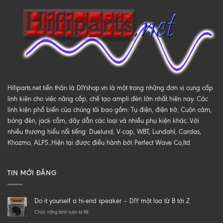
Hifiparts.net tiền thân là DIYshop.vn là một trong những đơn vị cung cấp
linh kiện cho việc nâng cấp, chế tạo ampli đèn lớn nhất hiện nay. Các
linh kiện phổ biến của chúng tôi bao gồm: Tụ điện, điện trở, Cuộn cảm,
bóng đèn, jack cắm, dây dẫn các loại và nhiều phụ kiện khác..Với
nhiều thương hiểu nổi tiếng: Duelund, V-cap, WBT, Lundahl, Cardas,
Khozmo, ALPS..Hiện tại được điều hành bởi Perfect Wave Co,ltd
TIN MỚI ĐĂNG
Do it yourself a hi-end speaker – DIY một loa từ B tới Z
ở
Chức năng bình luận bị tắt
Do