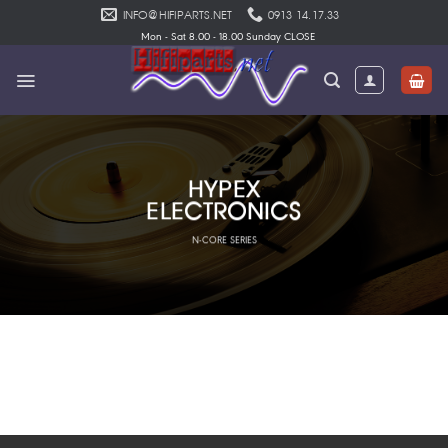
Skip
INFO@HIFIPARTS.NET
0913 14.17.33
to
Mon - Sat 8.00 - 18.00 Sunday CLOSE
content
HYPEX
ELECTRONICS
N-CORE SERIES