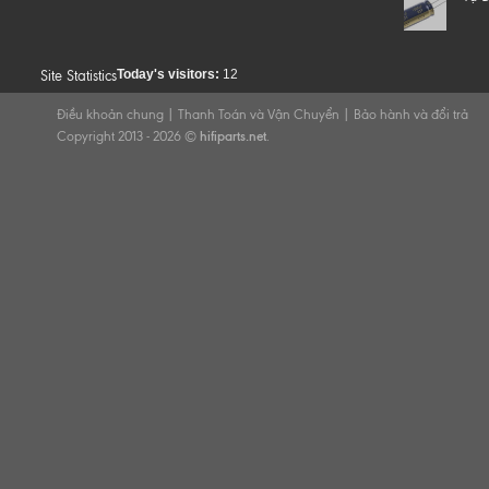
Today's visitors:
12
Site Statistics
Điều khoản chung
|
Thanh Toán và Vận Chuyển
|
Bảo hành và đổi trả
Copyright 2013 - 2026 ©
hifiparts.net
.