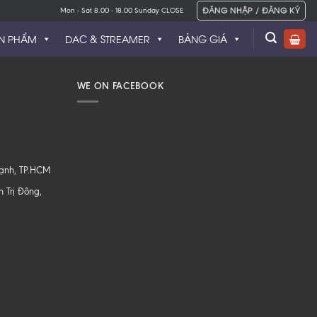
ĐĂNG NHẬP / ĐĂNG KÝ
Mon - Sat 8.00 - 18.00 Sunday CLOSE
N PHẨM
DAC & STREAMER
BẢNG GIÁ
WE ON FACEBOOK
hạnh, TP.HCM
 Trị Đông,