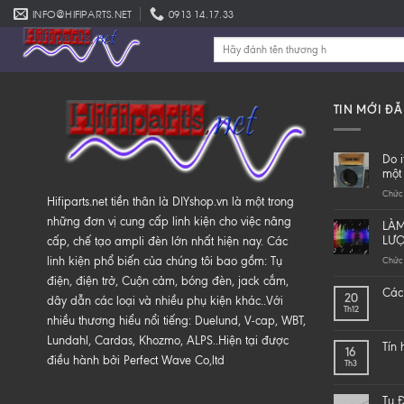
Skip
INFO@HIFIPARTS.NET
0913 14.17.33
to
Tìm
content
kiếm:
TIN MỚI Đ
Do i
một 
Chức 
Hifiparts.net tiền thân là DIYshop.vn là một trong
những đơn vị cung cấp linh kiện cho việc nâng
LÀM
LƯ
cấp, chế tạo ampli đèn lớn nhất hiện nay. Các
linh kiện phổ biến của chúng tôi bao gồm: Tụ
Chức 
điện, điện trở, Cuộn cảm, bóng đèn, jack cắm,
Các 
20
dây dẫn các loại và nhiều phụ kiện khác..Với
Th12
nhiều thương hiểu nổi tiếng: Duelund, V-cap, WBT,
Lundahl, Cardas, Khozmo, ALPS..Hiện tại được
Tín
16
điều hành bởi Perfect Wave Co,ltd
Th3
Tụ Đ