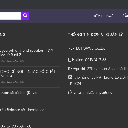
HOME PAGE
SẢ
ĂNG
THÔNG TIN ĐƠN VỊ QUẢN LÝ
PERFECT WAVE Co,.Ltd
t yourself a hi-end speaker – DIY
loa từ B tới Z
Hotline: 0913 14 17 33
ở
năng bình luận bị tắt
Do
Địa chỉ: 290/7 Phan Anh, Phú T
it
 SAO ĐỂ NGHE NHẠC SỐ CHẤT
yourself
ỢNG CAO
Kho hàng: 551/9 Hương Lộ 2,Bình
a
ở
năng bình luận bị tắt
hi-
TP.HCM
LÀM
end
SAO
speaker
Emai : info@hifiparts.net
tham số củ Loa (Driver)
ĐỂ
–
NGHE
DIY
NHẠC
một
SỐ
loa
 hiệu Balance và Unbalance
CHẤT
từ
LƯỢNG
B
CAO
tới
Z
iện và Các câu hỏi