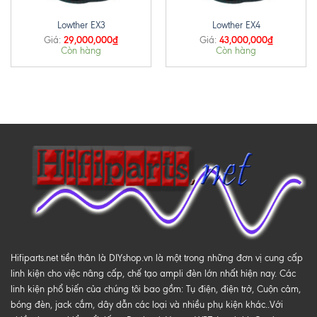
Lowther EX3
Lowther EX4
29,000,000
₫
43,000,000
₫
Giá:
Giá:
Còn hàng
Còn hàng
Hifiparts.net tiền thân là DIYshop.vn là một trong những đơn vị cung cấp
linh kiện cho việc nâng cấp, chế tạo ampli đèn lớn nhất hiện nay. Các
linh kiện phổ biến của chúng tôi bao gồm: Tụ điện, điện trở, Cuộn cảm,
bóng đèn, jack cắm, dây dẫn các loại và nhiều phụ kiện khác..Với