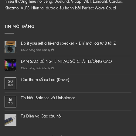
nhiều thương hiểu nổi tiếng: Duelund, V-cap, WBT, Lundahl, Cardas,
Khozmo, ALPS..Hiện tại được điều hành bởi Perfect Wave Co,ltd
TIN MỚI ĐĂNG
Do it yourself a hi-end speaker – DIY một loa từ B tới Z
ở
Chức năng bình luận bị tắt
Do
it
LÀM SAO ĐỂ NGHE NHẠC SỐ CHẤT LƯỢNG CAO
yourself
a
ở
Chức năng bình luận bị tắt
hi-
LÀM
end
SAO
Các tham số củ Loa (Driver)
20
speaker
ĐỂ
Th12
–
NGHE
DIY
NHẠC
một
SỐ
Tín hiệu Balance và Unbalance
16
loa
CHẤT
Th3
từ
LƯỢNG
B
CAO
tới
Tụ Điện và Các câu hỏi
Z