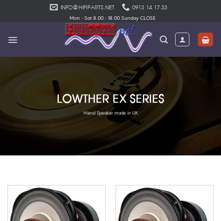
Skip
INFO@HIFIPARTS.NET
0913 14.17.33
to
Mon - Sat 8.00 - 18.00 Sunday CLOSE
content
LOWTHER EX SERIES
Hiend Speaker made in UK