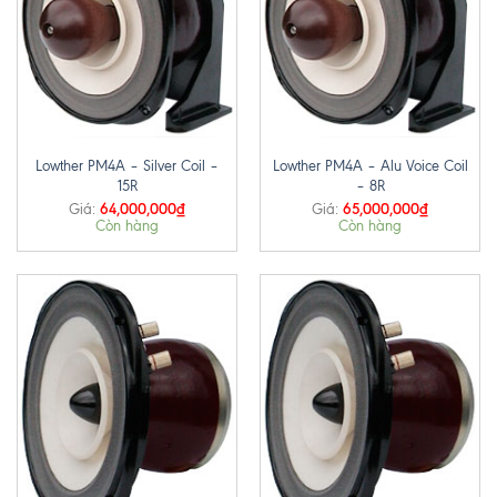
Lowther PM4A – Silver Coil –
Lowther PM4A – Alu Voice Coil
15R
– 8R
64,000,000
₫
65,000,000
₫
Giá:
Giá:
Còn hàng
Còn hàng